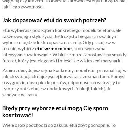
wilgocią czy kurzem. To kwestia zarówno estetyki urządzenia,
jak i jego żywotności.
Jak dopasować etui do swoich potrzeb?
Etui wybierasz pod kątem konkretnego modelu telefonu, ale
także swojego stylu życia. Jeśli często biegasz, rozsądnym
wyborem będzie lekka opaska na ramię. Gdy pracujesz w
terenie, wybierz
etui wzmocnione
, które wytrzyma
intensywne użytkowanie. W biurze możesz postawić na smukły
futerał, który jest elegancki i mieści się w kieszeni marynarki.
Zanim zdecydujesz się na konkretny model etui, przeanalizuj, w
jakich sytuacjach najczęściej korzystasz ze smartfona. Pomyśl
o wygodzie, dostępie do portów, odporności na wstrząsy i o
tym, czy potrzebujesz dodatkowych funkcji, takich jak
schowek na karty.
Błędy przy wyborze etui mogą Cię sporo
kosztować!
Wiele osób podchodzi do zakupu etui zbyt pochopnie. To