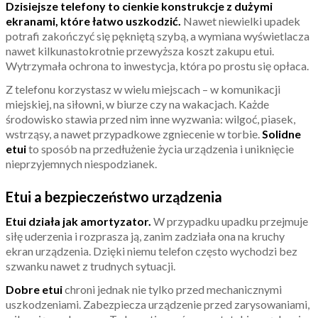
Dzisiejsze telefony to cienkie konstrukcje z dużymi
ekranami, które łatwo uszkodzić.
Nawet niewielki upadek
potrafi zakończyć się pękniętą szybą, a wymiana wyświetlacza
nawet kilkunastokrotnie przewyższa koszt zakupu etui.
Wytrzymała ochrona to inwestycja, która po prostu się opłaca.
Z telefonu korzystasz w wielu miejscach – w komunikacji
miejskiej, na siłowni, w biurze czy na wakacjach. Każde
środowisko stawia przed nim inne wyzwania: wilgoć, piasek,
wstrząsy, a nawet przypadkowe zgniecenie w torbie.
Solidne
etui
to sposób na przedłużenie życia urządzenia i uniknięcie
nieprzyjemnych niespodzianek.
Etui a bezpieczeństwo urządzenia
Etui działa jak amortyzator.
W przypadku upadku przejmuje
siłę uderzenia i rozprasza ją, zanim zadziała ona na kruchy
ekran urządzenia. Dzięki niemu telefon często wychodzi bez
szwanku nawet z trudnych sytuacji.
Dobre etui
chroni jednak nie tylko przed mechanicznymi
uszkodzeniami. Zabezpiecza urządzenie przed zarysowaniami,