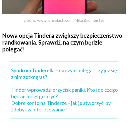
źródło: www. unsplash.com; Mika Baumeister
Nowa opcja Tindera zwiększy bezpieczeństwo
randkowania. Sprawdź, na czym będzie
polegać!
Syndrom Tinderella – na czym polega i czy już się
z nim zetknęłaś?
Tinder wprowadzi przycisk paniki. Kto i do czego
będzie mógł go użyć?
Dobre konto na Tinderze – jak je stworzyć, by
zdobyć zainteresowanie?