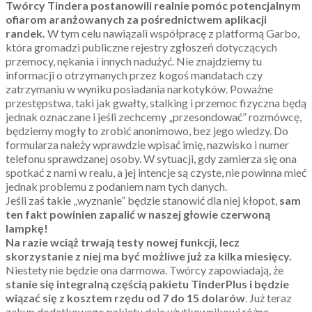
Twórcy Tindera postanowili realnie pomóc potencjalnym
ofiarom aranżowanych za pośrednictwem aplikacji
randek.
W tym celu nawiązali współpracę z platformą Garbo,
która gromadzi publiczne rejestry zgłoszeń dotyczących
przemocy, nękania i innych nadużyć. Nie znajdziemy tu
informacji o otrzymanych przez kogoś mandatach czy
zatrzymaniu w wyniku posiadania narkotyków. Poważne
przestępstwa, taki jak gwałty, stalking i przemoc fizyczna będą
jednak oznaczane i jeśli zechcemy „przesondować” rozmówcę,
będziemy mogły to zrobić anonimowo, bez jego wiedzy. Do
formularza należy wprawdzie wpisać imię, nazwisko i numer
telefonu sprawdzanej osoby. W sytuacji, gdy zamierza się ona
spotkać z nami w realu, a jej intencje są czyste, nie powinna mieć
jednak problemu z podaniem nam tych danych.
Jeśli zaś takie „wyznanie” będzie stanowić dla niej kłopot,
sam
ten fakt powinien zapalić w naszej głowie czerwoną
lampkę!
Na razie wciąż trwają testy nowej funkcji, lecz
skorzystanie z niej ma być możliwe już za kilka miesięcy.
Niestety nie będzie ona darmowa. Twórcy zapowiadają, że
stanie się integralną częścią pakietu TinderPlus i będzie
wiązać się z kosztem rzędu od 7 do 15 dolarów
. Już teraz
zakup dodatkowego pakietu daje użytkownikowi różne