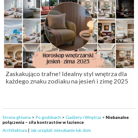
Zaskakująco trafne! Idealny styl wnętrza dla
każdego znaku zodiaku na jesień i zimę 2025
Strona główna
>
Po godzinach
>
Gadżety i Wnętrza
>
Niebanalne
połączenia – siła kontrastów w łazience
Architektura
|
Jak urządzić mieszkanie lub dom