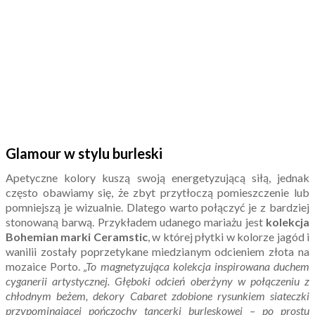
Glamour w stylu burleski
Apetyczne kolory kuszą swoją energetyzującą siłą, jednak
często obawiamy się, że zbyt przytłoczą pomieszczenie lub
pomniejszą je wizualnie. Dlatego warto połączyć je z bardziej
stonowaną barwą. Przykładem udanego mariażu jest
kolekcja
Bohemian marki Ceramstic
, w której płytki w kolorze jagód i
wanilii zostały poprzetykane miedzianym odcieniem złota na
mozaice Porto.
„To magnetyzująca kolekcja inspirowana duchem
cyganerii artystycznej. Głęboki odcień oberżyny w połączeniu z
chłodnym beżem, dekory Cabaret zdobione rysunkiem siateczki
przypominającej pończochy tancerki burleskowej – po prostu