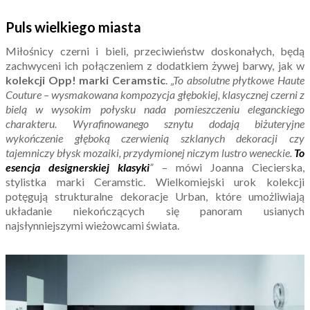
Puls wielkiego miasta
Miłośnicy czerni i bieli, przeciwieństw doskonałych, będą
zachwyceni ich połączeniem z dodatkiem żywej barwy, jak w
kolekcji Opp! marki Ceramstic
.
„To absolutne płytkowe Haute
Couture – wysmakowana kompozycja głębokiej, klasycznej czerni z
bielą w wysokim połysku nada pomieszczeniu eleganckiego
charakteru. Wyrafinowanego sznytu dodają biżuteryjne
wykończenie głęboką czerwienią szklanych dekoracji czy
tajemniczy błysk mozaiki, przydymionej niczym lustro weneckie.
To
esencja designerskiej klasyki
”
– mówi Joanna Ciecierska,
stylistka marki Ceramstic. Wielkomiejski urok kolekcji
potęgują strukturalne dekoracje Urban, które umożliwiają
układanie niekończących się panoram usianych
najsłynniejszymi wieżowcami świata.