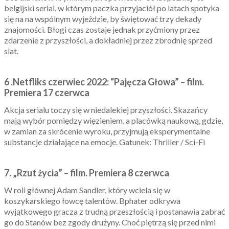
belgijski serial, w którym paczka przyjaciół po latach spotyka
się na na wspólnym wyjeździe, by świętować trzy dekady
znajomości. Błogi czas zostaje jednak przyćmiony przez
zdarzenie z przyszłości, a dokładniej przez zbrodnię sprzed
slat.
6 .Netfliks czerwiec 2022: “Pajęcza Głowa” – film.
Premiera 17 czerwca
Akcja serialu toczy się w niedalekiej przyszłości. Skazańcy
mają wybór pomiędzy więzieniem, a placówką naukową, gdzie,
w zamian za skrócenie wyroku, przyjmują eksperymentalne
substancje działające na emocje. Gatunek: Thriller / Sci-Fi
7. „Rzut życia” – film. Premiera 8 czerwca
W roli głównej Adam Sandler, który wciela się w
koszykarskiego łowcę talentów. Bphater odkrywa
wyjątkowego gracza z trudną przeszłością i postanawia zabrać
go do Stanów bez zgody drużyny. Choć piętrzą się przed nimi