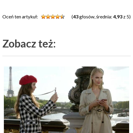
Oceń ten artykuł:
(
43
głosów, średnia:
4,93
z 5)
Zobacz też: