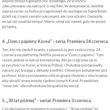
współczesnych gwiazd. Nic dziwnego, że w końcu
zdecydowano się nakręcić o niej film. W dokumencie Jennifer
zaprasza nas za kulisy przygotowań do występu na SuperBowl,
dzieli się z nami swoimi sukcesami, ale i porażkami. Gwiazda
wciąż nie zwalnia tempa! Warto obejrzeć nawet, gdy nie jesteś
jej fanką.
4. „Dom z papieru: Korea” – seria. Premiera 24 czerwca
Ten, kto nie śledził branży, z pewnością jest zaskoczony. 24
czerwca na platformę Netflix powraca “Dom z papieru”. Tym
razem jednak w wersji koreańskiej. Akcja rozgrywa się w
przyszłości w Korei, w której Północ i Południe postanowiły
zakończyć trwający dekady konflikt. Głównym bohaterem jest
profesor, który postanawia zebrać grupę złodziei z obu krajów,
aby ukraść nową walutę zjednoczonych Korei. Prawdziwy
“smaczek” dla miłośników hiszpańskiej wersji.
5. „30 lat później” – serial. Premiera 3 czerwca
Coś dla fanów kryminalnych opowieści. “30 lat później” to