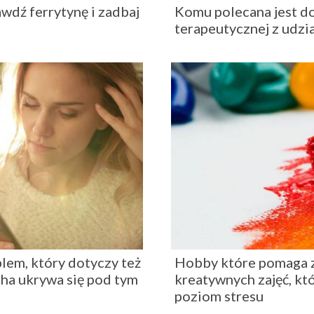
dź ferrytynę i zadbaj
Komu polecana jest do
terapeutycznej z udzi
blem, który dotyczy też
Hobby które pomaga z
cha ukrywa się pod tym
kreatywnych zajęć, kt
poziom stresu