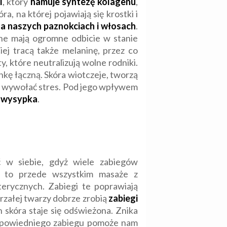
l
, który
hamuje syntezę kolagenu
,
a, na której pojawiają się krostki i
na naszych paznokciach i włosach
.
lne mają ogromne odbicie w stanie
ej tracą także melaninę, przez co
, które neutralizują wolne rodniki.
ankę łączną. Skóra wiotczeje, tworzą
że wywołać stres. Pod jego wpływem
, wysypka
.
 w siebie, gdyż wiele zabiegów
to przede wszystkim masaże z
erycznych. Zabiegi te poprawiają
rzałej twarzy dobrze zrobią
zabiegi
 skóra staje się odświeżona. Znika
 odpowiedniego zabiegu pomoże nam