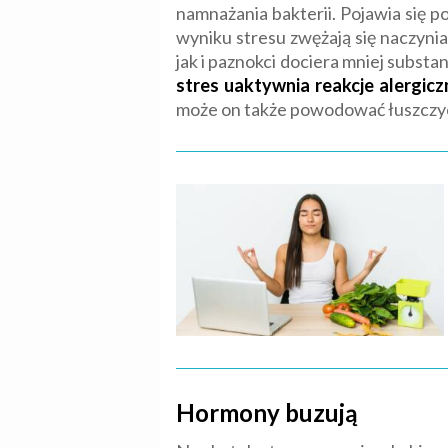
namnażania bakterii. Pojawia się 
wyniku stresu zwężają się naczyn
jak i paznokci dociera mniej substa
stres uaktywnia reakcje alergic
może on także powodować łuszczycę
Hormony buzują