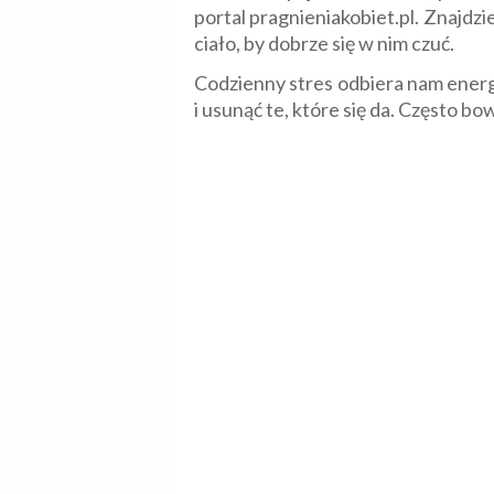
portal pragnieniakobiet.pl. Znajdz
ciało, by dobrze się w nim czuć.
Codzienny stres odbiera nam energi
i usunąć te, które się da. Często bo