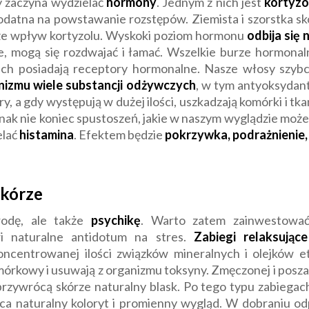
y zaczyna wydzielać
hormony
. Jednym z nich jest
kortyzo
podatna na powstawanie rozstępów. Ziemista i szorstka skór
że wpływ kortyzolu. Wyskoki poziom hormonu
odbija się 
we, mogą się rozdwajać i łamać. Wszelkie burze hormona
h posiadają receptory hormonalne. Nasze włosy szybci
nizmu wiele substancji odżywczych
, w tym antyoksydanty
ry, a gdy występują w dużej ilości, uszkadzają komórki i tk
ednak nie koniec spustoszeń, jakie w naszym wyglądzie mo
elać
histamina
. Efektem będzie
pokrzywka, podrażnienie
skórze
urodę, ale także
psychikę
. Warto zatem zainwestować
i naturalne antidotum na stres.
Zabiegi relaksujące
centrowanej ilości związków mineralnych i olejków et
mórkowy i usuwają z organizmu toksyny. Zmęczonej i posza
przywrócą skórze naturalny blask. Po tego typu zabiegach
raca naturalny koloryt i promienny wygląd. W dobraniu