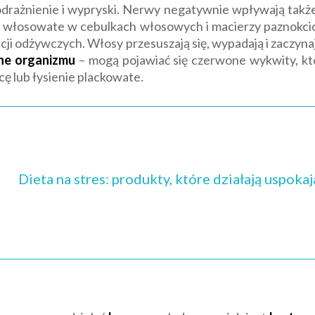
podrażnienie i wypryski. Nerwy negatywnie wpływają takż
ia włosowate w cebulkach włosowych i macierzy paznokci
ncji odżywczych. Włosy przesuszają się, wypadają i zaczyn
zne organizmu
– mogą pojawiać się czerwone wykwity, kt
 lub łysienie plackowate.
Dieta na stres: produkty, które działają uspokaj