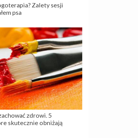
goterapia? Zalety sesji
ałem psa
achować zdrowi. 5
óre skutecznie obniżają