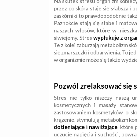
Na skutek stresu organizm kobiec
przez co skóra staje się słabsza i 
zaskórniki to prawdopodobnie tak
Paznokcie stają się słabe i mato
naszych włosów, które w mieszkac
siwiejemy. Stres
wypłukuje z orga
Te z kolei zaburzają metabolizm skó
się zmarszczki i odbarwienia. To j
w organizmie może się także wydzi
Pozwól zrelaksować się 
Stres nie tylko niszczy naszą 
kosmetycznych i masaży stanow
zastosowaniem kosmetyków o skon
krążenie, stymulują metabolizm ko
dotleniające i nawilżające
, które 
uczucie napięcia i suchości, pow