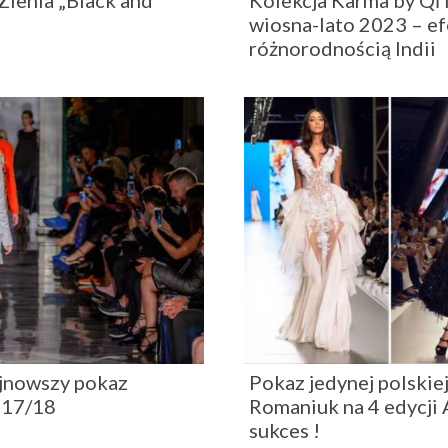
Zienia „Black and
Kolekcja Karma by QΠ
wiosna-lato 2023 – ef
różnorodnością Indii
ajnowszy pokaz
Pokaz jedynej polskiej
017/18
Romaniuk na 4 edycji 
sukces !