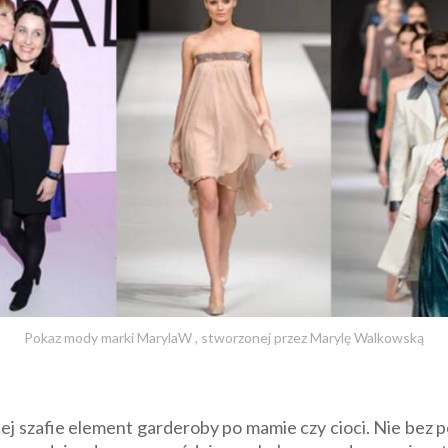
Pokaz mody marki MarylaW , stworzonej przez Marylę Walkowską
ej szafie element garderoby po mamie czy cioci. Nie bez