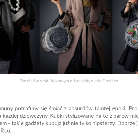
Torebki w stylu folkowym od polskiej marki Goshico
muny potrafimy się śmiać z absurdów tamtej epoki. Prod
a każdej dziewczyny. Kubki stylizowane na te z barów mle
 – takie gadżety kupują już nie tylko hipsterzy. Dobrze j
PRLu.