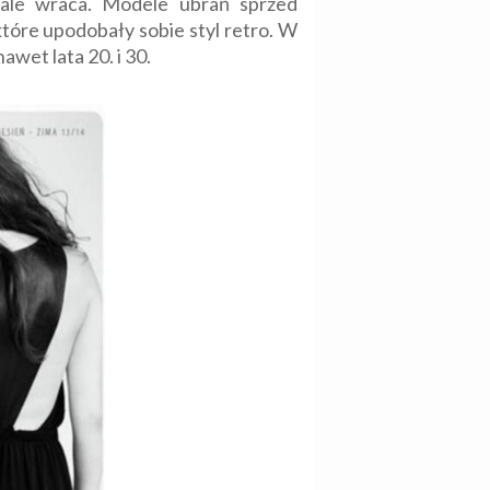
tale wraca. Modele ubrań sprzed
które upodobały sobie styl retro. W
awet lata 20. i 30.