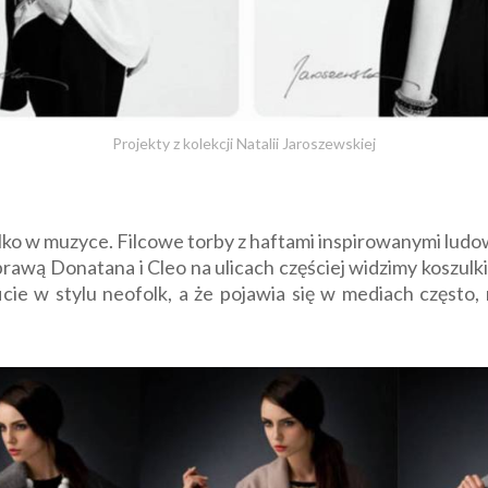
Projekty z kolekcji Natalii Jaroszewskiej
ylko w muzyce. Filcowe torby z haftami inspirowanymi lu
rawą Donatana i Cleo na ulicach częściej widzimy koszulk
icie w stylu neofolk, a że pojawia się w mediach często,