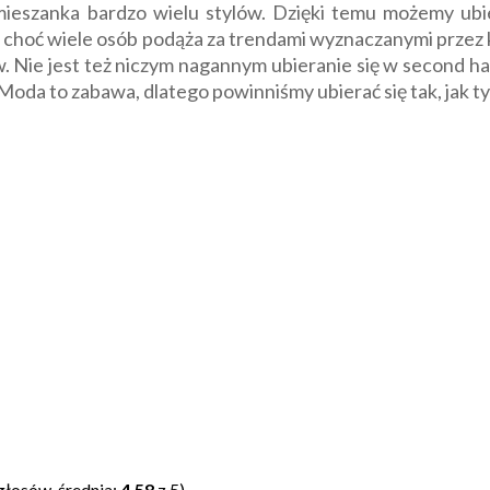
ieszanka bardzo wielu stylów. Dzięki temu możemy ubier
. I choć wiele osób podąża za trendami wyznaczanymi przez 
. Nie jest też niczym nagannym ubieranie się w second ha
 Moda to zabawa, dlatego powinniśmy ubierać się tak, jak t
głosów, średnia:
4,58
z 5)