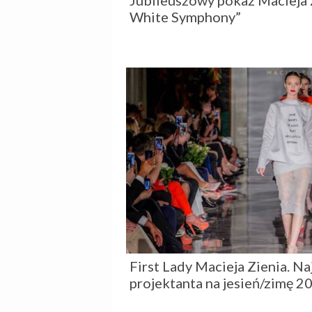
Jubileuszowy pokaz Macieja 
White Symphony”
First Lady Macieja Zienia. N
projektanta na jesień/zimę 2