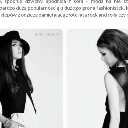
y, spodnie dzwony, spódnica z koła – moda na nie s
ię bardzo dużą popularnością u dużego grona fashionistek, 
lepów z odzieżą pamiętającą złote lata rock and rolla czy n