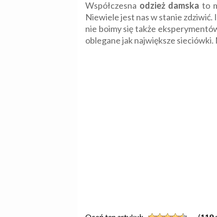
Współczesna
odzież damska
to m
Niewiele jest nas w stanie zdziwić
nie boimy się także eksperymentów
oblegane jak największe sieciówki.
Oceń ten artykuł:
(
119