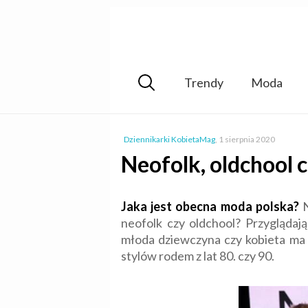
Trendy
Moda
Dziennikarki KobietaMag
,
1 sierpnia 2020
Neofolk, oldchool c
Jaka jest obecna moda polska?
N
neofolk czy oldchool? Przyglądają
młoda dziewczyna czy kobieta ma s
stylów rodem z lat 80. czy 90.