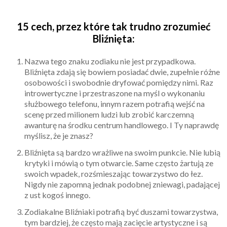
15 cech, przez które tak trudno zrozumieć
Bliźnięta:
Nazwa tego znaku zodiaku nie jest przypadkowa.
Bliźnięta zdają się bowiem posiadać dwie, zupełnie różne
osobowości i swobodnie dryfować pomiędzy nimi. Raz
introwertyczne i przestraszone na myśl o wykonaniu
służbowego telefonu, innym razem potrafią wejść na
scenę przed milionem ludzi lub zrobić karczemną
awanturę na środku centrum handlowego. I Ty naprawdę
myślisz, że je znasz?
Bliźnięta są bardzo wrażliwe na swoim punkcie. Nie lubią
krytyki i mówią o tym otwarcie. Same często żartują ze
swoich wpadek, rozśmieszając towarzystwo do łez.
Nigdy nie zapomną jednak podobnej zniewagi, padającej
z ust kogoś innego.
Zodiakalne Bliźniaki potrafią być duszami towarzystwa,
tym bardziej, że często mają zacięcie artystyczne i są