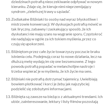
dziedzinach potrafią nieoczekiwanie odpływać w nowym
kierunku. Zdaje się, że kieruje nimi nieprzemijający
syndrom „zieleńszej trawy u sąsiada”.
Zodiakalne Bliźniaki to osoby nad wyraz błyskotliwe i
mistrzowie konwersacji. W dyskusjach potrafią mówić w
tak liryczny, zabawny i zaskakujący sposób, że ich
dyskutanci nie mają szans na wygranie sporu. Częstokroć
nie nadążają w ogóle za ich tokiem myślenia, przez co
czują się upokorzeni.
Bliźniętom przez całe życie towarzyszy poczucie braku
istnienia celu. Podejmują coraz to nowe działania, lecz na
dłuższą metę wydają im się one bezsensowne. Z tego
powodu potrafią popadać w melancholijne nastroje i
trzeba wspierać je w myśleniu, że ich życie ma sens.
Bliźniaki nie potrafią dotrzymać tajemnicy. Uwielbiają
bowiem plotkować i korci je żeby jak najszybciej
podzielić się zdobytymi informacjami.
Bliźnięta są zawsze na bieżąco z aktualnymi trendami. Ich
ubiór, zainteresowanie, lektury i listy filmów pozostają