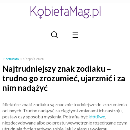
Fortunata
,
2 sierpnia 2020
Najtrudniejszy znak zodiaku –
trudno go zrozumieć, ujarzmić i za
nim nadążyć
Niektóre znaki zodiaku są znacznie trudniejsze do zrozumienia
od innych. Trudno nadążyć za ciągłymi zmianami ich nastroju,
postaw czy sposobu myślenia. Potrafią być
kłótliwe
,
niezdecydowane albo po prostu wewnętrznie rozedrgane czym
utrudniają życie zarówno sobie, jak i całemu swojemu