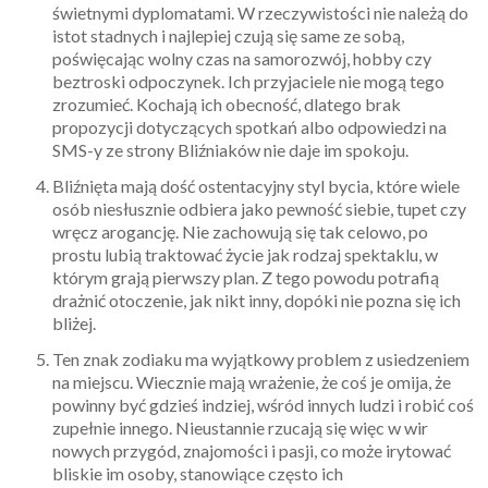
świetnymi dyplomatami. W rzeczywistości nie należą do
istot stadnych i najlepiej czują się same ze sobą,
poświęcając wolny czas na samorozwój, hobby czy
beztroski odpoczynek. Ich przyjaciele nie mogą tego
zrozumieć. Kochają ich obecność, dlatego brak
propozycji dotyczących spotkań albo odpowiedzi na
SMS-y ze strony Bliźniaków nie daje im spokoju.
Bliźnięta mają dość ostentacyjny styl bycia, które wiele
osób niesłusznie odbiera jako pewność siebie, tupet czy
wręcz arogancję. Nie zachowują się tak celowo, po
prostu lubią traktować życie jak rodzaj spektaklu, w
którym grają pierwszy plan. Z tego powodu potrafią
drażnić otoczenie, jak nikt inny, dopóki nie pozna się ich
bliżej.
Ten znak zodiaku ma wyjątkowy problem z usiedzeniem
na miejscu. Wiecznie mają wrażenie, że coś je omija, że
powinny być gdzieś indziej, wśród innych ludzi i robić coś
zupełnie innego. Nieustannie rzucają się więc w wir
nowych przygód, znajomości i pasji, co może irytować
bliskie im osoby, stanowiące często ich