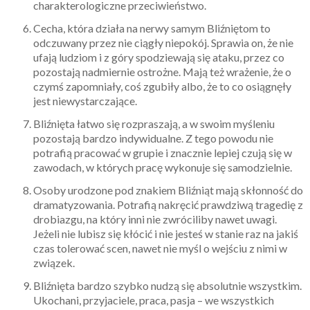
charakterologiczne przeciwieństwo.
Cecha, która działa na nerwy samym Bliźniętom to
odczuwany przez nie ciągły niepokój. Sprawia on, że nie
ufają ludziom i z góry spodziewają się ataku, przez co
pozostają nadmiernie ostrożne. Mają też wrażenie, że o
czymś zapomniały, coś zgubiły albo, że to co osiągnęły
jest niewystarczające.
Bliźnięta łatwo się rozpraszają, a w swoim myśleniu
pozostają bardzo indywidualne. Z tego powodu nie
potrafią pracować w grupie i znacznie lepiej czują się w
zawodach, w których pracę wykonuje się samodzielnie.
Osoby urodzone pod znakiem Bliźniąt mają skłonność do
dramatyzowania. Potrafią nakręcić prawdziwą tragedię z
drobiazgu, na który inni nie zwróciliby nawet uwagi.
Jeżeli nie lubisz się kłócić i nie jesteś w stanie raz na jakiś
czas tolerować scen, nawet nie myśl o wejściu z nimi w
związek.
Bliźnięta bardzo szybko nudzą się absolutnie wszystkim.
Ukochani, przyjaciele, praca, pasja – we wszystkich