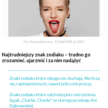
Fot. Depositphotos, 153663588_xl-2015
Najtrudniejszy znak zodiaku – trudno go
zrozumieć, ujarzmić i za nim nadążyć
Znaki zodiaku które nikogo nie słuchają. Nie liczą
się z opiniami innych, nawet jeśli o nie proszą
Znaki zodiaku które odchodzą bez ostrzeżenia.
Są jak „Charlie, Charlie” ze starego przeboju Ani
Dąbrowskiej