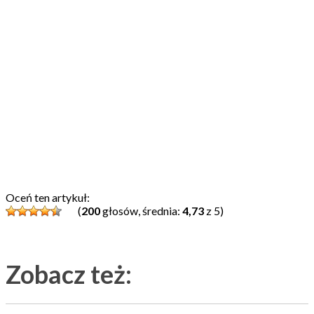
Oceń ten artykuł:
(
200
głosów, średnia:
4,73
z 5)
Zobacz też: