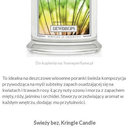
Do kupienia na: homeperfume.pl
To idealna na deszczowe wiosenne poranki świeża kompozycja
przywodząca na myśl subtelny zapach osadzającej się na
kwiatach i trawach rosy. Łączy nuty ozonu i morza z zapachem
mięty, róży, jaśminu i orchidei. Stworzy orzeźwiający aromat w
każdym wnętrzu, dodając mu przytulności.
Świeży bez, Kringle Candle