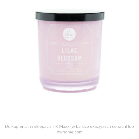
Do kupienia: w sklepach TK Maxx (w bardzo okazyjnych cenach) lub
dwhome.com