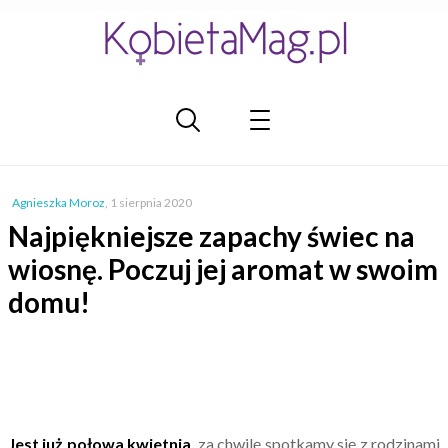
Agnieszka Moroz
,
1 sierpnia 2020
Najpiękniejsze zapachy świec na
wiosnę. Poczuj jej aromat w swoim
domu!
Jest już połowa kwietnia
, za chwilę spotkamy się z rodzinami