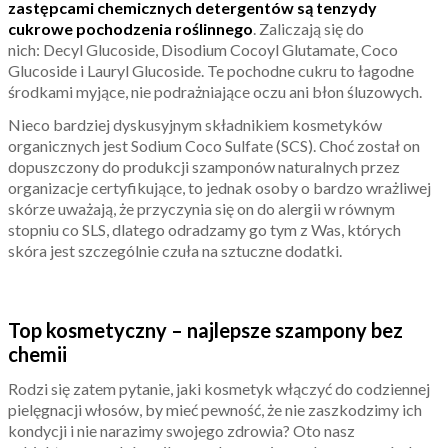
zastępcami chemicznych detergentów są tenzydy
cukrowe pochodzenia roślinnego
. Zaliczają się do
nich: Decyl Glucoside, Disodium Cocoyl Glutamate, Coco
Glucoside i Lauryl Glucoside. Te pochodne cukru to łagodne
środkami myjące, nie podrażniające oczu ani błon śluzowych.
Nieco bardziej dyskusyjnym składnikiem kosmetyków
organicznych jest Sodium Coco Sulfate (SCS). Choć został on
dopuszczony do produkcji szamponów naturalnych przez
organizacje certyfikujące, to jednak osoby o bardzo wrażliwej
skórze uważają, że przyczynia się on do alergii w równym
stopniu co SLS, dlatego odradzamy go tym z Was, których
skóra jest szczególnie czuła na sztuczne dodatki.
Top kosmetyczny – najlepsze szampony bez
chemii
Rodzi się zatem pytanie, jaki kosmetyk włączyć do codziennej
pielęgnacji włosów, by mieć pewność, że nie zaszkodzimy ich
kondycji i nie narazimy swojego zdrowia? Oto nasz