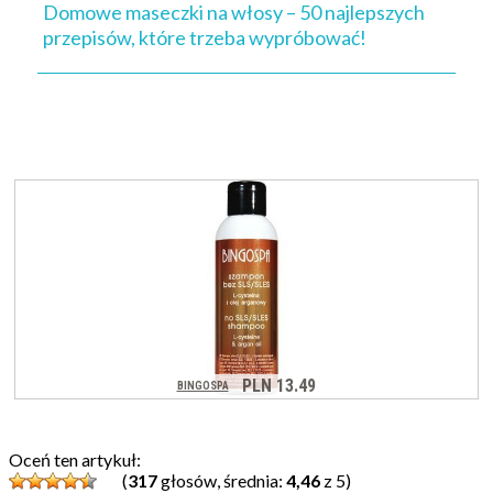
Domowe maseczki na włosy – 50 najlepszych
przepisów, które trzeba wypróbować!
Oceń ten artykuł:
(
317
głosów, średnia:
4,46
z 5)