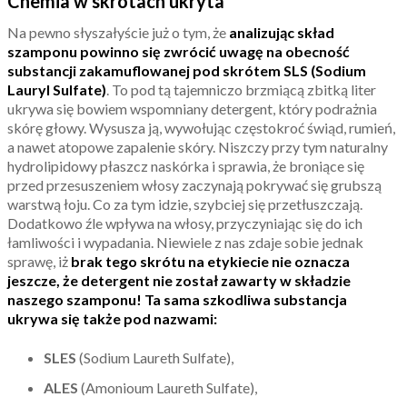
Chemia w skrótach ukryta
Na pewno słyszałyście już o tym, że
analizując skład
szamponu powinno się zwrócić uwagę na obecność
substancji zakamuflowanej pod skrótem SLS (Sodium
Lauryl Sulfate)
. To pod tą tajemniczo brzmiącą zbitką liter
ukrywa się bowiem wspomniany detergent, który podrażnia
skórę głowy. Wysusza ją, wywołując częstokroć świąd, rumień,
a nawet atopowe zapalenie skóry. Niszczy przy tym naturalny
hydrolipidowy płaszcz naskórka i sprawia, że broniące się
przed przesuszeniem włosy zaczynają pokrywać się grubszą
warstwą łoju. Co za tym idzie, szybciej się przetłuszczają.
Dodatkowo źle wpływa na włosy, przyczyniając się do ich
łamliwości i wypadania. Niewiele z nas zdaje sobie jednak
sprawę, iż
brak tego skrótu na etykiecie nie oznacza
jeszcze, że detergent nie został zawarty w składzie
naszego szamponu! Ta sama szkodliwa substancja
ukrywa się także pod nazwami:
SLES
(Sodium Laureth Sulfate),
ALES
(Amonioum Laureth Sulfate),