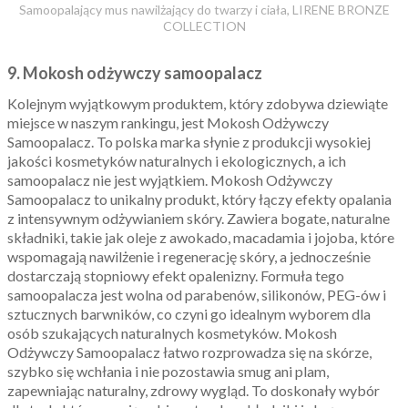
Samoopalający mus nawilżający do twarzy i ciała, LIRENE BRONZE
COLLECTION
9. Mokosh odżywczy samoopalacz
Kolejnym wyjątkowym produktem, który zdobywa dziewiąte
miejsce w naszym rankingu, jest Mokosh Odżywczy
Samoopalacz. To polska marka słynie z produkcji wysokiej
jakości kosmetyków naturalnych i ekologicznych, a ich
samoopalacz nie jest wyjątkiem. Mokosh Odżywczy
Samoopalacz to unikalny produkt, który łączy efekty opalania
z intensywnym odżywianiem skóry. Zawiera bogate, naturalne
składniki, takie jak oleje z awokado, macadamia i jojoba, które
wspomagają nawilżenie i regenerację skóry, a jednocześnie
dostarczają stopniowy efekt opalenizny. Formuła tego
samoopalacza jest wolna od parabenów, silikonów, PEG-ów i
sztucznych barwników, co czyni go idealnym wyborem dla
osób szukających naturalnych kosmetyków. Mokosh
Odżywczy Samoopalacz łatwo rozprowadza się na skórze,
szybko się wchłania i nie pozostawia smug ani plam,
zapewniając naturalny, zdrowy wygląd. To doskonały wybór