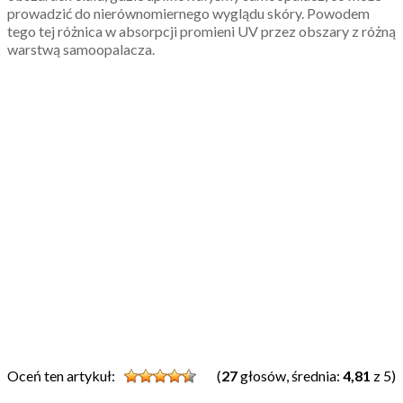
prowadzić do nierównomiernego wyglądu skóry. Powodem
tego tej różnica w absorpcji promieni UV przez obszary z różną
warstwą samoopalacza.
Oceń ten artykuł:
(
27
głosów, średnia:
4,81
z 5)