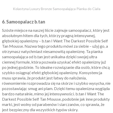
Kolastyna Luxury Bronze Samoopalająca Pianka do Ciała
6. Samoopalacz b.tan
Szóste miejsce na naszej liście zajmuje samoopalacz, który jest
absolutnym hitem dla tych, którzy pragną intensywnej,
głębokiej opalenizny – b.tan I Want The Darkest Possible Self
Tan Mousse. Nazwa tego produktu mówi za siebie – użyj go, a
otrzymasz natychmiast niesamowitą opaleniznę. Ta pianka
samoopalająca od b.tan jest unikalna dzięki swojej ultra
ciemnej formule, która pozwala uzyskać efekt opalenizny już
po jednej godzinie. To idealne rozwiązanie dla osób, które chcą
szybko osiągnąć efekt głębokiej opalenizny. Konsystencja
musu sprawia, że produkt jest łatwy do nałożenia,
równomiernie rozprowadza się na skórze i szybko wysycha, nie
pozostawiając smug ani plam. Dzięki temu opalenizna wygląda
bardzo naturalnie, mimo jej intensywności. b.tan I Want The
Darkest Possible Self Tan Mousse, podobnie jak inne produkty
marki, jest wolny od parabenów i siarczanów, co sprawia, że
jest bezpieczny dla wszystkich typów skóry.