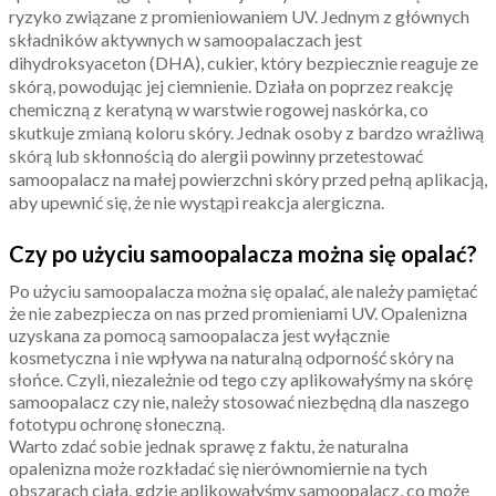
ryzyko związane z promieniowaniem UV. Jednym z głównych
składników aktywnych w samoopalaczach jest
dihydroksyaceton (DHA), cukier, który bezpiecznie reaguje ze
skórą, powodując jej ciemnienie. Działa on poprzez reakcję
chemiczną z keratyną w warstwie rogowej naskórka, co
skutkuje zmianą koloru skóry. Jednak osoby z bardzo wrażliwą
skórą lub skłonnością do alergii powinny przetestować
samoopalacz na małej powierzchni skóry przed pełną aplikacją,
aby upewnić się, że nie wystąpi reakcja alergiczna.
Czy po użyciu samoopalacza można się opalać?
Po użyciu samoopalacza można się opalać, ale należy pamiętać
że nie zabezpiecza on nas przed promieniami UV. Opalenizna
uzyskana za pomocą samoopalacza jest wyłącznie
kosmetyczna i nie wpływa na naturalną odporność skóry na
słońce. Czyli, niezależnie od tego czy aplikowałyśmy na skórę
samoopalacz czy nie, należy stosować niezbędną dla naszego
fototypu ochronę słoneczną.
Warto zdać sobie jednak sprawę z faktu, że naturalna
opalenizna może rozkładać się nierównomiernie na tych
obszarach ciała, gdzie aplikowałyśmy samoopalacz, co może