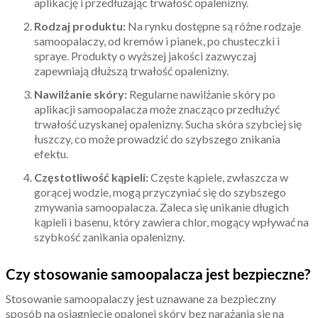
aplikację i przedłużając trwałość opalenizny.
Rodzaj produktu:
Na rynku dostępne są różne rodzaje
samoopalaczy, od kremów i pianek, po chusteczki i
spraye. Produkty o wyższej jakości zazwyczaj
zapewniają dłuższą trwałość opalenizny.
Nawilżanie skóry:
Regularne nawilżanie skóry po
aplikacji samoopalacza może znacząco przedłużyć
trwałość uzyskanej opalenizny. Sucha skóra szybciej się
łuszczy, co może prowadzić do szybszego znikania
efektu.
Częstotliwość kąpieli:
Częste kąpiele, zwłaszcza w
gorącej wodzie, mogą przyczyniać się do szybszego
zmywania samoopalacza. Zaleca się unikanie długich
kąpieli i basenu, który zawiera chlor, mogący wpływać na
szybkość zanikania opalenizny.
Czy stosowanie samoopalacza jest bezpieczne?
Stosowanie samoopalaczy jest uznawane za bezpieczny
sposób na osiągnięcie opalonej skóry bez narażania się na