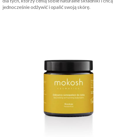
dla tych, którzy cenią sobie naturalne składniki i chcą
jednocześnie odżywić i opalić swoją skórę.