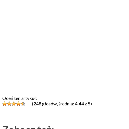
Oceń ten artykuł:
(
248
głosów, średnia:
4,44
z 5)