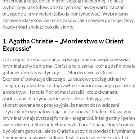
obserwacji tego, po co klienci sięgają najchętniej. To nasz
wybór pięciu tytułów, od których naprawdę warto zacząć
przygodę z kryminałem (albo ją kontynuować). Wybraliśmy
zarówno klasyków wszech czasów, jak i nowsze pozycje, żeby
każdy mógł znaleźć coś dla siebie.
1. Agatha Christie – „Morderstwo w Orient
Expressie”
Od czegoś trzeba zacząć, a lepszego punktu wejścia w świat
kryminału chyba nie ma. Christie to pisarka, która zdefiniowała
gatunek detektywistyczny – i „Morderstwo w Orient
Expressie” pokazuje dlaczego. Luksusowy pociąg utknął w
śniegu, na pokładzie zostają zwłoki zamordowanego pasażera,
a detektyw Hercule Poirot musi ustalić, kto z dwunastu
podejrzanych trzyma w kieszeni sekret. Intryga jest
skonstruowana tak precyzyjnie, że nawet doświadczeni
czytelnicy kryminałów dają się zaskoczyć finałem. Klasyczny
kryminał w najczystszej formie – elegancki, inteligentny i pełen
zwrotów akcji. Sherlock Holmes Arthura Conana Doyle’a może
być ojcem gatunku, ale to Christie uczyniła powieść kryminalną
fenomenem masowej kultury. Jeśli ktoś jeszcze nie czytał, to