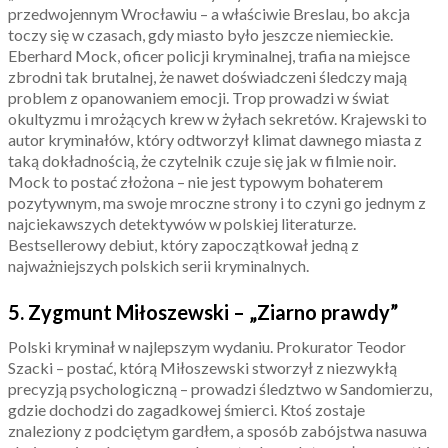
przedwojennym Wrocławiu – a właściwie Breslau, bo akcja
toczy się w czasach, gdy miasto było jeszcze niemieckie.
Eberhard Mock, oficer policji kryminalnej, trafia na miejsce
zbrodni tak brutalnej, że nawet doświadczeni śledczy mają
problem z opanowaniem emocji. Trop prowadzi w świat
okultyzmu i mrożących krew w żyłach sekretów. Krajewski to
autor kryminałów, który odtworzył klimat dawnego miasta z
taką dokładnością, że czytelnik czuje się jak w filmie noir.
Mock to postać złożona – nie jest typowym bohaterem
pozytywnym, ma swoje mroczne strony i to czyni go jednym z
najciekawszych detektywów w polskiej literaturze.
Bestsellerowy debiut, który zapoczątkował jedną z
najważniejszych polskich serii kryminalnych.
5. Zygmunt Miłoszewski – „Ziarno prawdy”
Polski kryminał w najlepszym wydaniu. Prokurator Teodor
Szacki – postać, którą Miłoszewski stworzył z niezwykłą
precyzją psychologiczną – prowadzi śledztwo w Sandomierzu,
gdzie dochodzi do zagadkowej śmierci. Ktoś zostaje
znaleziony z podciętym gardłem, a sposób zabójstwa nasuwa