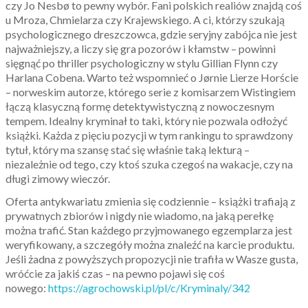
czy Jo Nesbø to pewny wybór. Fani polskich realiów znajdą coś
u Mroza, Chmielarza czy Krajewskiego. A ci, którzy szukają
psychologicznego dreszczowca, gdzie seryjny zabójca nie jest
najważniejszy, a liczy się gra pozorów i kłamstw – powinni
sięgnąć po thriller psychologiczny w stylu Gillian Flynn czy
Harlana Cobena. Warto też wspomnieć o Jørnie Lierze Horście
– norweskim autorze, którego serie z komisarzem Wistingiem
łączą klasyczną formę detektywistyczną z nowoczesnym
tempem. Idealny kryminał to taki, który nie pozwala odłożyć
książki. Każda z pięciu pozycji w tym rankingu to sprawdzony
tytuł, który ma szansę stać się właśnie taką lekturą –
niezależnie od tego, czy ktoś szuka czegoś na wakacje, czy na
długi zimowy wieczór.
Oferta antykwariatu zmienia się codziennie – książki trafiają z
prywatnych zbiorów i nigdy nie wiadomo, na jaką perełkę
można trafić. Stan każdego przyjmowanego egzemplarza jest
weryfikowany, a szczegóły można znaleźć na karcie produktu.
Jeśli żadna z powyższych propozycji nie trafiła w Wasze gusta,
wróćcie za jakiś czas – na pewno pojawi się coś
nowego:
https://agrochowski.pl/pl/c/Kryminaly/342