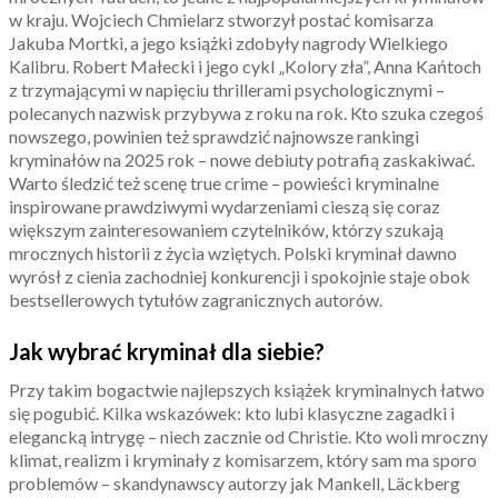
w kraju. Wojciech Chmielarz stworzył postać komisarza
Jakuba Mortki, a jego książki zdobyły nagrody Wielkiego
Kalibru. Robert Małecki i jego cykl „Kolory zła”, Anna Kańtoch
z trzymającymi w napięciu thrillerami psychologicznymi –
polecanych nazwisk przybywa z roku na rok. Kto szuka czegoś
nowszego, powinien też sprawdzić najnowsze rankingi
kryminałów na 2025 rok – nowe debiuty potrafią zaskakiwać.
Warto śledzić też scenę true crime – powieści kryminalne
inspirowane prawdziwymi wydarzeniami cieszą się coraz
większym zainteresowaniem czytelników, którzy szukają
mrocznych historii z życia wziętych. Polski kryminał dawno
wyrósł z cienia zachodniej konkurencji i spokojnie staje obok
bestsellerowych tytułów zagranicznych autorów.
Jak wybrać kryminał dla siebie?
Przy takim bogactwie najlepszych książek kryminalnych łatwo
się pogubić. Kilka wskazówek: kto lubi klasyczne zagadki i
elegancką intrygę – niech zacznie od Christie. Kto woli mroczny
klimat, realizm i kryminały z komisarzem, który sam ma sporo
problemów – skandynawscy autorzy jak Mankell, Läckberg