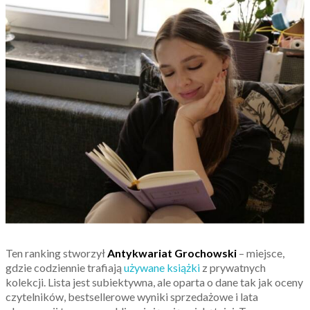
Ten ranking stworzył
Antykwariat Grochowski
– miejsce,
gdzie codziennie trafiają
używane książki
z prywatnych
kolekcji. Lista jest subiektywna, ale oparta o dane tak jak oceny
czytelników, bestsellerowe wyniki sprzedażowe i lata