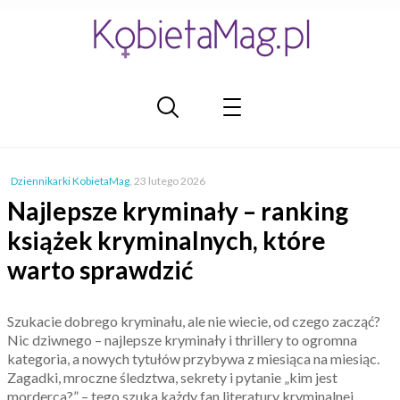
Dziennikarki KobietaMag
,
23 lutego 2026
Najlepsze kryminały – ranking
książek kryminalnych, które
warto sprawdzić
Szukacie dobrego kryminału, ale nie wiecie, od czego zacząć?
Nic dziwnego – najlepsze kryminały i thrillery to ogromna
kategoria, a nowych tytułów przybywa z miesiąca na miesiąc.
Zagadki, mroczne śledztwa, sekrety i pytanie „kim jest
morderca?” – tego szuka każdy fan literatury kryminalnej.