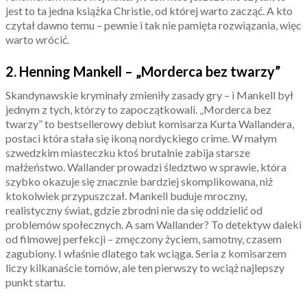
jest to ta jedna książka Christie, od której warto zacząć. A kto
czytał dawno temu – pewnie i tak nie pamięta rozwiązania, więc
warto wrócić.
2. Henning Mankell – „Morderca bez twarzy”
Skandynawskie kryminały zmieniły zasady gry – i Mankell był
jednym z tych, którzy to zapoczątkowali. „Morderca bez
twarzy” to bestsellerowy debiut komisarza Kurta Wallandera,
postaci która stała się ikoną nordyckiego crime. W małym
szwedzkim miasteczku ktoś brutalnie zabija starsze
małżeństwo. Wallander prowadzi śledztwo w sprawie, która
szybko okazuje się znacznie bardziej skomplikowana, niż
ktokolwiek przypuszczał. Mankell buduje mroczny,
realistyczny świat, gdzie zbrodni nie da się oddzielić od
problemów społecznych. A sam Wallander? To detektyw daleki
od filmowej perfekcji – zmęczony życiem, samotny, czasem
zagubiony. I właśnie dlatego tak wciąga. Seria z komisarzem
liczy kilkanaście tomów, ale ten pierwszy to wciąż najlepszy
punkt startu.