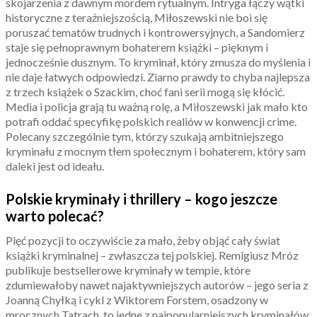
skojarzenia z dawnym mordem rytualnym. Intryga łączy wątki
historyczne z teraźniejszością, Miłoszewski nie boi się
poruszać tematów trudnych i kontrowersyjnych, a Sandomierz
staje się pełnoprawnym bohaterem książki – pięknym i
jednocześnie dusznym. To kryminał, który zmusza do myślenia i
nie daje łatwych odpowiedzi. Ziarno prawdy to chyba najlepsza
z trzech książek o Szackim, choć fani serii mogą się kłócić.
Media i policja grają tu ważną rolę, a Miłoszewski jak mało kto
potrafi oddać specyfikę polskich realiów w konwencji crime.
Polecany szczególnie tym, którzy szukają ambitniejszego
kryminału z mocnym tłem społecznym i bohaterem, który sam
daleki jest od ideału.
Polskie kryminały i thrillery – kogo jeszcze
warto polecać?
Pięć pozycji to oczywiście za mało, żeby objąć cały świat
książki kryminalnej – zwłaszcza tej polskiej. Remigiusz Mróz
publikuje bestsellerowe kryminały w tempie, które
zdumiewałoby nawet najaktywniejszych autorów – jego seria z
Joanną Chyłką i cykl z Wiktorem Forstem, osadzony w
mrocznych Tatrach, to jedne z najpopularniejszych kryminałów