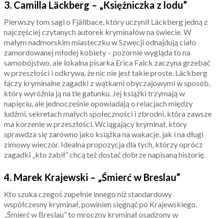
3. Camilla Läckberg – „Księżniczka z lodu”
Pierwszy tom sagi o Fjällbace, który uczynił Läckberg jedną z
najczęściej czytanych autorek kryminałów na świecie. W
małym nadmorskim miasteczku w Szwecji odnajdują ciało
zamordowanej młodej kobiety – pozornie wygląda to na
samobójstwo, ale lokalna pisarka Erica Falck zaczyna grzebać
w przeszłości i odkrywa, że nic nie jest takie proste. Läckberg
łączy kryminalne zagadki z wątkami obyczajowymi w sposób,
który wyróżnia ją na tle gatunku. Jej książki trzymają w
napięciu, ale jednocześnie opowiadają o relacjach między
ludźmi, sekretach małych społeczności i zbrodni, która zawsze
ma korzenie w przeszłości. Wciągający kryminał, który
sprawdza się zarówno jako książka na wakacje, jak i na długi
zimowy wieczór. Idealna propozycja dla tych, którzy oprócz
zagadki „kto zabił” chcą też dostać dobrze napisaną historię.
4. Marek Krajewski – „Śmierć w Breslau”
Kto szuka czegoś zupełnie innego niż standardowy
współczesny kryminał, powinien sięgnąć po Krajewskiego.
„Śmierć w Breslau” to mroczny kryminał osadzony w