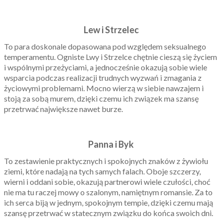
Lew i Strzelec
To para doskonale dopasowana pod względem seksualnego
temperamentu. Ogniste Lwy i Strzelce chętnie cieszą się życiem
i wspólnymi przeżyciami, a jednocześnie okazują sobie wiele
wsparcia podczas realizacji trudnych wyzwań i zmagania z
życiowymi problemami. Mocno wierzą w siebie nawzajem i
stoją za sobą murem, dzięki czemu ich związek ma szansę
przetrwać największe nawet burze.
Panna i Byk
To zestawienie praktycznych i spokojnych znaków z żywiołu
ziemi, które nadają na tych samych falach. Oboje szczerzy,
wierni i oddani sobie, okazują partnerowi wiele czułości, choć
nie ma tu raczej mowy o szalonym, namiętnym romansie. Za to
ich serca biją w jednym, spokojnym tempie, dzięki czemu mają
szansę przetrwać w statecznym związku do końca swoich dni.