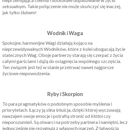
nieprzemijająca chemia i doskonałe dopasowanie w życiu
seksualnym. Takie połączenie nie może skończyć się inaczej,
jak tylko ślubem!
Wodnik i Waga
Spokojne, harmonijne Wagi działają kojąco na
nieprzewidywalnych Wodników, które z kolei ubogacają życie
statecznych Wag. Oboje partnerzy starają się czerpać z życia
całymi garściami i dążą do osiągnięcia wspólnego szczęścia.
Ten związek jest też w stanie przetrwać nawet najgorsze
życiowe niepowodzenia.
Ryby i Skorpion
To para pragmatyków o podobnym sposobie myślenia i
priorytetach. Łączy ją silna intuicja, dzięki której wyczuwają
nawzajem swoje emocje i potrafią stronić od kłótni czy
nieporozumień. Są otwarci na potrzeby partnera i namiętni, lecz
jednocześnie nie rezygnują z własnych marzeń. Z łatwością