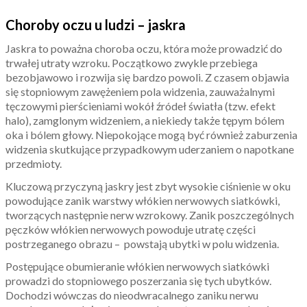
Choroby oczu u ludzi – jaskra
Jaskra to poważna choroba oczu, która może prowadzić do
trwałej utraty wzroku. Początkowo zwykle przebiega
bezobjawowo i rozwija się bardzo powoli. Z czasem objawia
się stopniowym zawężeniem pola widzenia, zauważalnymi
tęczowymi pierścieniami wokół źródeł światła (tzw. efekt
halo), zamglonym widzeniem, a niekiedy także tępym bólem
oka i bólem głowy. Niepokojące mogą być również zaburzenia
widzenia skutkujące przypadkowym uderzaniem o napotkane
przedmioty.
Kluczową przyczyną jaskry jest zbyt wysokie ciśnienie w oku
powodujące zanik warstwy włókien nerwowych siatkówki,
tworzących następnie nerw wzrokowy. Zanik poszczególnych
pęczków włókien nerwowych powoduje utratę części
postrzeganego obrazu – powstają ubytki w polu widzenia.
Postępujące obumieranie włókien nerwowych siatkówki
prowadzi do stopniowego poszerzania się tych ubytków.
Dochodzi wówczas do nieodwracalnego zaniku nerwu