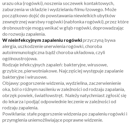
urazu oka (rogówki), noszenia soczewek kontaktowych,
zaburzenia w składzie i wydzielaniu filmu łzowego. Może
początkowo dojść do powstawania niewielkich ubytków
zewnętrznej warstwy rogówki (nabłonka rogówki), przez które
drobnoustroje mogą wnikać w głąb rogówki, doprowadzając
do rozwoju zapalenia.
W nieinfekcyjnym zapaleniu rogówki
przyczyną bywa
alergia, uszkodzenie unerwienia rogówki, choroba
autoimmunologiczna bądź choroba układowa, czyli
ogólnoustrojowa.
Rodzaje infekcyjnych zapaleń: bakteryjne, wirusowe,
grzybicze, pierwotniakowe. Najczęściej występuje zapalanie
bakteryjne i wirusowe.
Objawy: pogorszenie widzenia, wydzielina, zaczerwienienie
oka, ból o różnym nasileniu w zależności od rodzaju zapalania,
obrzęk powiek, światłowstręt. Należy natychmiast zgłosić się
do lekarza i podjąć odpowiednie leczenie w zależności od
rodzaju zapalenia.
Powikłania: stałe pogorszenie widzenia po zapaleniu rogówki i
przymglenia uniemożliwiające poprawne widzenie.