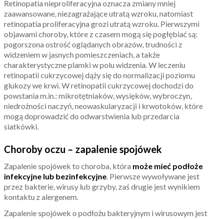
Retinopatia nieproliferacyjna oznacza zmiany mniej
zaawansowane, niezagrażające utratą wzroku, natomiast
retinopatia proliferacyjna grozi utratą wzroku. Pierwszymi
objawami choroby, które z czasem mogą się pogłębiać są:
pogorszona ostrość oglądanych obrazów, trudności z
widzeniem w jasnych pomieszczeniach, a także
charakterystyczne plamki w polu widzenia. W leczeniu
retinopatii cukrzycowej dąży się do normalizacji poziomu
glukozy we krwi. W retinopatii cukrzycowej dochodzi do
powstania m.in.: mikrotętniaków, wysięków, wybroczyn,
niedrożności naczyń, neowaskularyzacji i krwotoków, które
mogą doprowadzić do odwarstwienia lub przedarcia
siatkówki.
Choroby oczu – zapalenie spojówek
Zapalenie spojówek to choroba, która
może mieć podłoże
infekcyjne lub bezinfekcyjne
. Pierwsze wywoływane jest
przez bakterie, wirusy lub grzyby, zaś drugie jest wynikiem
kontaktu z alergenem.
Zapalenie spojówek o podłożu bakteryjnym i wirusowym jest