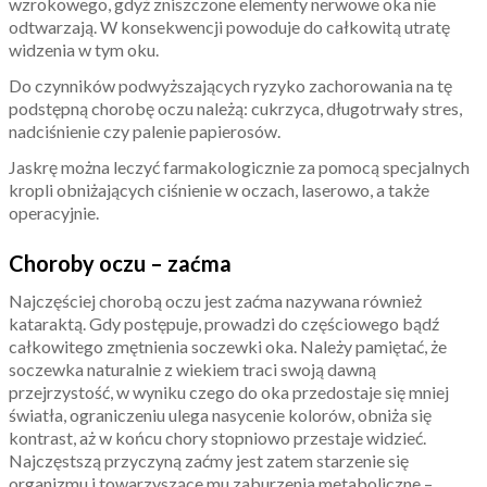
wzrokowego, gdyż zniszczone elementy nerwowe oka nie
odtwarzają. W konsekwencji powoduje do całkowitą utratę
widzenia w tym oku.
Do czynników podwyższających ryzyko zachorowania na tę
podstępną chorobę oczu należą: cukrzyca, długotrwały stres,
nadciśnienie czy palenie papierosów.
Jaskrę można leczyć farmakologicznie za pomocą specjalnych
kropli obniżających ciśnienie w oczach, laserowo, a także
operacyjnie.
Choroby oczu – zaćma
Najczęściej chorobą oczu jest zaćma nazywana również
kataraktą. Gdy postępuje, prowadzi do częściowego bądź
całkowitego zmętnienia soczewki oka. Należy pamiętać, że
soczewka naturalnie z wiekiem traci swoją dawną
przejrzystość, w wyniku czego do oka przedostaje się mniej
światła, ograniczeniu ulega nasycenie kolorów, obniża się
kontrast, aż w końcu chory stopniowo przestaje widzieć.
Najczęstszą przyczyną zaćmy jest zatem starzenie się
organizmu i towarzyszące mu zaburzenia metaboliczne –