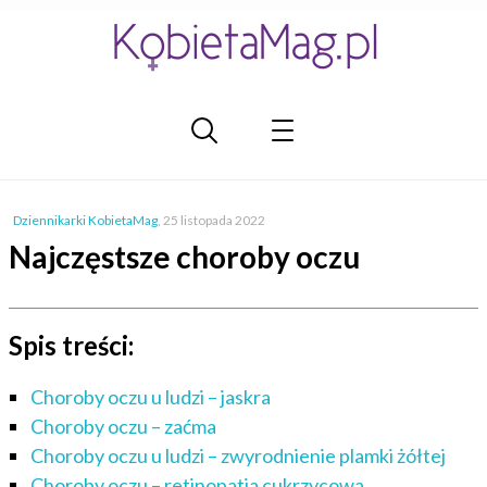
Dziennikarki KobietaMag
,
25 listopada 2022
Najczęstsze choroby oczu
Spis treści:
Choroby oczu u ludzi – jaskra
Choroby oczu – zaćma
Choroby oczu u ludzi – zwyrodnienie plamki żółtej
Choroby oczu – retinopatia cukrzycowa