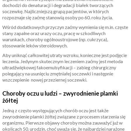
dochodzi do denaturacji i degradacji białek tworzących
soczewkę. Najliczniejszą grupą pacjentów, w których
rozpoznaje się zaćmę stanowią osoby po 60. roku życia.
Wśród dodatkowych przyczyn zaćmy wymienia się m.in. częste
stany zapalne oraz urazy oczu, pracę w szkodliwych
warunkach, choroby ogólnoustrojowe (np. cukrzyca),
stosowanie leków steroidowych.
Aby uniknąć całkowitej utraty wzroku, konieczne jest podjęcie
leczenia. Jedynym skutecznym leczeniem zaćmy jest metoda
ultradźwiękowej fakoemulsyfikacji – zabieg chirurgiczny
polegający na usunięciu zmętniałej soczewki i następnie
wszczepienie nowej przeziernej soczewki.
Choroby oczu u ludzi – zwyrodnienie plamki
żółtej
Jedną z często występujących chorób oczu jest także
zwyrodnienie plamki żółtej związane z procesem starzenia się
organizmu. Pierwsze objawy choroby można zauważyć już w
okolicach 50. urodzin, choć uważa się, że najbardziej narażone