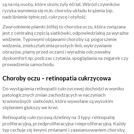
są na nią osoby, które skończyły 60 lat. Wśród czynników
ryzyka wymienia się m.in. choroby układu krążenia (np.
nadciśnienie tętnicze), cukrzycę i otyłość.
Zwyrodnienie plamki żółtej to choroba oczu, która związana
jest z centralną częścią siatkówki, odpowiedzialną za wyraźne
widzenie. Typowymi objawami choroby są: pogorszenie
widzenia, zniekształcenia prostych linii, wykrzywianie
obrazów, plamy przed oczami i wyraźnie odczuwalny
dyskomfort np. podczas czytania, spoglądania na zegarek czy
prowadzenia samochodu.
Choroby oczu – retinopatia cukrzycowa
Do wystąpienia retinopatii cukrzycowej dochodzi w wyniku
patologicznych zmian zachodzących w naczyniach
krwionośnych siatkówki, które wywołane są wysokim
stężeniem glukozy we krwi.
Retinopatię cukrzycową dzielimy na 3 typy: retinopatię
proliferacyjną, przedproliferacyjna i nieproliferacyjną. Każdy
typ cechuje się innymi zmianami i zaawansowaniem choroby.