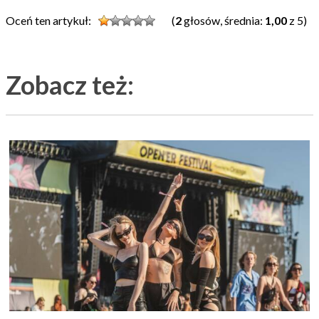
Oceń ten artykuł:
(
2
głosów, średnia:
1,00
z 5)
Zobacz też: