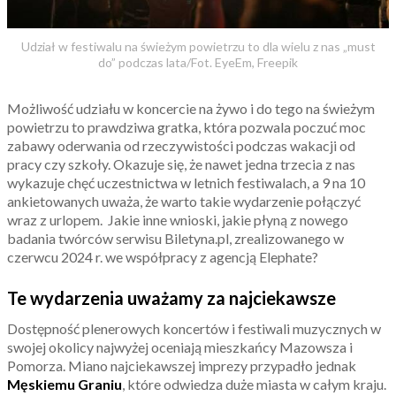
Udział w festiwalu na świeżym powietrzu to dla wielu z nas „must
do” podczas lata/Fot. EyeEm, Freepik
Możliwość udziału w koncercie na żywo i do tego na świeżym
powietrzu to prawdziwa gratka, która pozwala poczuć moc
zabawy oderwania od rzeczywistości podczas wakacji od
pracy czy szkoły. Okazuje się, że nawet jedna trzecia z nas
wykazuje chęć uczestnictwa w letnich festiwalach, a 9 na 10
ankietowanych uważa, że warto takie wydarzenie połączyć
wraz z urlopem. Jakie inne wnioski, jakie płyną z nowego
badania twórców serwisu Biletyna.pl, zrealizowanego w
czerwcu 2024 r. we współpracy z agencją Elephate?
Te wydarzenia uważamy za najciekawsze
Dostępność plenerowych koncertów i festiwali muzycznych w
swojej okolicy najwyżej oceniają mieszkańcy Mazowsza i
Pomorza. Miano najciekawszej imprezy przypadło jednak
Męskiemu Graniu
, które odwiedza duże miasta w całym kraju.