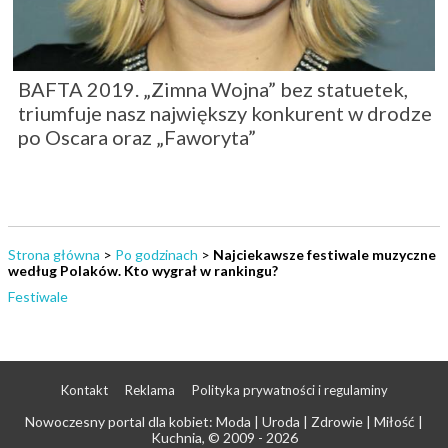
BAFTA 2019. „Zimna Wojna” bez statuetek,
triumfuje nasz największy konkurent w drodze
po Oscara oraz „Faworyta”
Strona główna
>
Po godzinach
>
Najciekawsze festiwale muzyczne
według Polaków. Kto wygrał w rankingu?
Festiwale
Kontakt
Reklama
Polityka prywatności i regulaminy
Nowoczesny portal dla kobiet: Moda | Uroda | Zdrowie | Miłość |
Kuchnia
, © 2009 - 2026