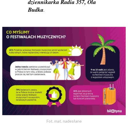
dziennikarka Radia 357, Ola
Budka
.
Fot. mat. nadesłane