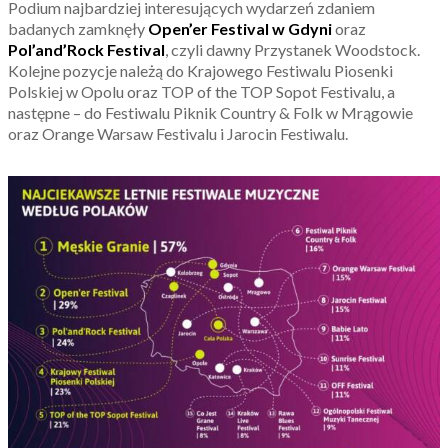
Podium najbardziej interesujących wydarzeń zdaniem
badanych zamknęły
Open’er Festival w Gdyni
oraz
Pol’and’Rock Festival
, czyli dawny Przystanek Woodstock.
Kolejne pozycje należą do Krajowego Festiwalu Piosenki
Polskiej w Opolu oraz TOP of the TOP Sopot Festivalu, a
następne – do Festiwalu Piknik Country & Folk w Mrągowie
oraz Orange Warsaw Festivalu i Jarocin Festiwalu.