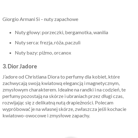
Giorgio Armani Si – nuty zapachowe
Nuty głowy: porzeczki, bergamotka, wanilia
Nuty serca: frezja, róża, paczuli
Nuty bazy: piżmo, orcanox
3. Dior Jadore
J’adore od Christiana Diora to perfumy dla kobiet, które
zachwycają swoją kwiatową elegancją i magnetycznym,
zmysłowym charakterem. Idealne na randki i na codzień, te
perfumy pozostają na skórze i ubraniach przez długi czas,
rozwijając się z delikatną nutą drapieżności. Polecam
wypróbować je na własnej skórze, zwłaszcza jeśli kochacie
kwiatowo-owocowe i zmysłowe zapachy.