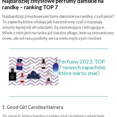
Najbardziej zmysłowe perfumy damskie na
randkę – ranking TOP 7
Najbardziej zmysłowe perfumy damskie na randkę, czyli jakie?
To zapachy,które otulają jak kaszmirowy szal i rozpalają
zmysły lepiej niż afrodyzjaki. Są zaskakujące i intrygujące.
Wiele z nich jest na rynku już bardzo długo, inne są stosunkowo
nowe, ale od razu podbiły serca wielu mężczyzn i kobiet.
Perfumy 2023. TOP
7 nowych zapachów,
które warto znać!
1. Good Girl Carolina Harrera
To zapach, który bardzo szybko stał się hitem i właściwie