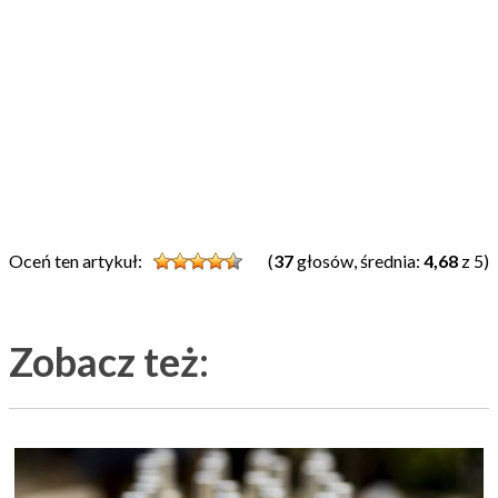
Oceń ten artykuł:
(
37
głosów, średnia:
4,68
z 5)
Zobacz też: