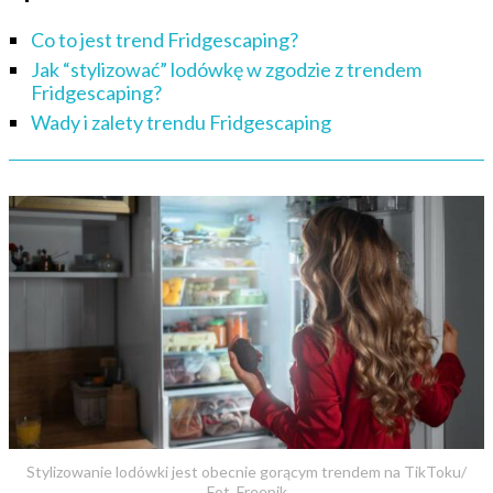
Co to jest trend Fridgescaping?
Jak “stylizować” lodówkę w zgodzie z trendem
Fridgescaping?
Wady i zalety trendu Fridgescaping
Stylizowanie lodówki jest obecnie gorącym trendem na TikToku/
Fot. Freepik