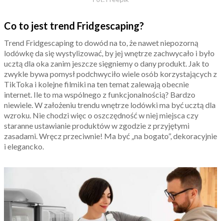
Co to jest trend Fridgescaping?
Trend Fridgescaping to dowód na to, że nawet niepozorną
lodówkę da się wystylizować, by jej wnętrze zachwycało i było
ucztą dla oka zanim jeszcze sięgniemy o dany produkt. Jak to
zwykle bywa pomysł podchwyciło wiele osób korzystających z
TikToka i kolejne filmiki na ten temat zalewają obecnie
internet. Ile to ma wspólnego z funkcjonalnością? Bardzo
niewiele. W założeniu trendu wnętrze lodówki ma być ucztą dla
wzroku. Nie chodzi więc o oszczędność w niej miejsca czy
staranne ustawianie produktów w zgodzie z przyjętymi
zasadami. Wręcz przeciwnie! Ma być „na bogato”, dekoracyjnie
i elegancko.