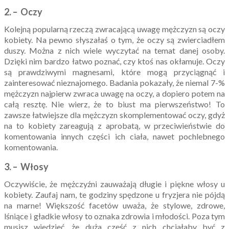
2. – Oczy
Kolejną popularną rzeczą zwracającą uwagę mężczyzn są oczy
kobiety. Na pewno słyszałaś o tym, że oczy są zwierciadłem
duszy. Można z nich wiele wyczytać na temat danej osoby.
Dzięki nim bardzo łatwo poznać, czy ktoś nas okłamuje. Oczy
są prawdziwymi magnesami, które mogą przyciągnąć i
zainteresować nieznajomego. Badania pokazały, że niemal 7-%
mężczyzn najpierw zwraca uwagę na oczy, a dopiero potem na
całą resztę. Nie wierz, że to biust ma pierwszeństwo! To
zawsze łatwiejsze dla mężczyzn skomplementować oczy, gdyż
na to kobiety zareagują z aprobatą, w przeciwieństwie do
komentowania innych części ich ciała, nawet pochlebnego
komentowania.
3. – Włosy
Oczywiście, że mężczyźni zauważają długie i piękne włosy u
kobiety. Zaufaj nam, te godziny spędzone u fryzjera nie pójdą
na marne! Większość facetów uważa, że stylowe, zdrowe,
lśniące i gładkie włosy to oznaka zdrowia i młodości. Poza tym
musisz wiedzieć, że duża część z nich chciałaby być z