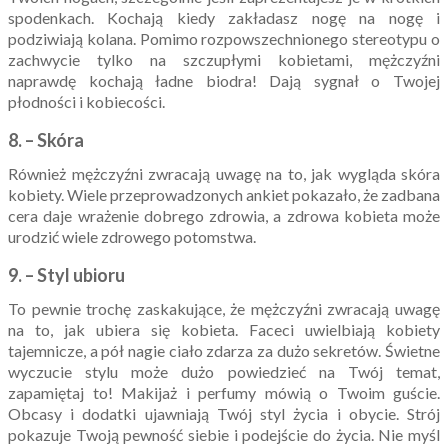
spodenkach. Kochają kiedy zakładasz nogę na nogę i
podziwiają kolana. Pomimo rozpowszechnionego stereotypu o
zachwycie tylko na szczupłymi kobietami, mężczyźni
naprawdę kochają ładne biodra! Dają sygnał o Twojej
płodności i kobiecości.
8. – Skóra
Również mężczyźni zwracają uwagę na to, jak wygląda skóra
kobiety. Wiele przeprowadzonych ankiet pokazało, że zadbana
cera daje wrażenie dobrego zdrowia, a zdrowa kobieta może
urodzić wiele zdrowego potomstwa.
9. – Styl ubioru
To pewnie trochę zaskakujące, że mężczyźni zwracają uwagę
na to, jak ubiera się kobieta. Faceci uwielbiają kobiety
tajemnicze, a pół nagie ciało zdarza za dużo sekretów. Świetne
wyczucie stylu może dużo powiedzieć na Twój temat,
zapamiętaj to! Makijaż i perfumy mówią o Twoim guście.
Obcasy i dodatki ujawniają Twój styl życia i obycie. Strój
pokazuje Twoją pewność siebie i podejście do życia. Nie myśl