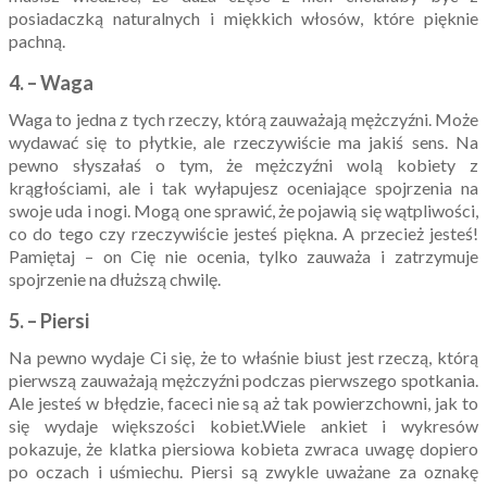
posiadaczką naturalnych i miękkich włosów, które pięknie
pachną.
4. – Waga
Waga to jedna z tych rzeczy, którą zauważają mężczyźni. Może
wydawać się to płytkie, ale rzeczywiście ma jakiś sens. Na
pewno słyszałaś o tym, że mężczyźni wolą kobiety z
krągłościami, ale i tak wyłapujesz oceniające spojrzenia na
swoje uda i nogi. Mogą one sprawić, że pojawią się wątpliwości,
co do tego czy rzeczywiście jesteś piękna. A przecież jesteś!
Pamiętaj – on Cię nie ocenia, tylko zauważa i zatrzymuje
spojrzenie na dłuższą chwilę.
5. – Piersi
Na pewno wydaje Ci się, że to właśnie biust jest rzeczą, którą
pierwszą zauważają mężczyźni podczas pierwszego spotkania.
Ale jesteś w błędzie, faceci nie są aż tak powierzchowni, jak to
się wydaje większości kobiet.Wiele ankiet i wykresów
pokazuje, że klatka piersiowa kobieta zwraca uwagę dopiero
po oczach i uśmiechu. Piersi są zwykle uważane za oznakę