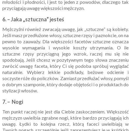
młodości i płodności, i jest to jeden z powodów, dlaczego tak
przyciągają uwagę większości mężczyzn.
6. – Jaka „sztuczna” jesteś
Mężczyźni również zwracają uwagę, jak „sztuczne” są kobiety.
Jeśli masz przedłużone włosy, sztuczne rzęsy i paznokcie, on na
pewno to zauważy. Dla większości facetów sztuczne oznacza
wysokie wymagania i wysokie koszty utrzymania. O ile
sztuczne rzęsy przyciągną jego wzrok, raczej mu się nie
spodobają. Jeśli chcesz w pozytywnym tego słowa znaczeniu
zwrócić uwagę faceta, który Ci się podoba spróbuj wyglądać
naturalnie. Wybierz lekkie podkłady, beżowe odcienie i
soczyste róże do policzków. Zamiast przedłużać włosy, pomyśl
o dobrym szamponie, który dodaje objętości i o produktach do
stylizacji włosów.
7. – Nogi
Ten punkt raczej nie jest dla Ciebie zaskoczeniem. Większość
mężczyzn uwielbia zgrabne nogi, które bardzo przyciągają ich
uwagę. Łydki to kolejna rzecz, którą faceci uwielbiają w
Twoich nogach, szczególnie jeśli zaprezentujesz je w krótkich