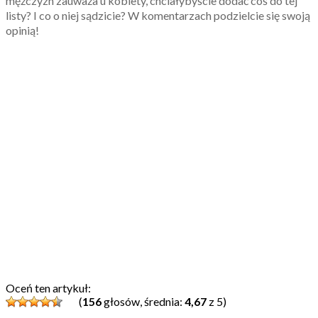
mężczyzn zauważa u kobiety, chciałybyście dodać coś do tej
listy? I co o niej sądzicie? W komentarzach podzielcie się swoją
opinią!
Oceń ten artykuł:
(
156
głosów, średnia:
4,67
z 5)