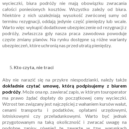
wycieczki, biura podróży nie mają obowiązku zwracania
całości poniesionych kosztów. Wszystko zależy od biura.
Niektóre z nich uzależniają wysokość zwróconej sumy od
terminu rezygnacji, oddają jedynie część pieniędzy lub wcale.
Warto więc wykupić dodatkowe ubezpieczenie od rezygnacji z
podróży, zwłaszcza gdy nasza praca zawodowa powoduje
częste zmiany planów. Na rynku dostępne są różne warianty
ubezpieczeń, które uchronią nas przed utratą pieniędzy.
Kto czyta, nie traci
Aby nie narazić się na przykre niespodzianki, należy także
dokładnie czytać umowę, którą podpisujemy z biurem
podróży
. Może ona np. zawierać zapis, w którym touroperator
ma prawo żądać dopłaty do początkowej ceny wycieczki.
Wzrost ten związany jest najczęściej z wahaniem kursów walut,
cenami transportu i podatków, opłatami urzędowymi,
lotniskowymi czy przeładunkowymi. Warto być jednak
przygotowanym na taką okoliczność i zwracać uwagę na
podobne zapisy, również te zawarte w tzw. warunkach