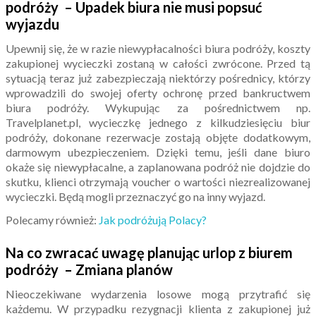
podróży – Upadek biura nie musi popsuć
wyjazdu
Upewnij się, że w razie niewypłacalności biura podróży, koszty
zakupionej wycieczki zostaną w całości zwrócone. Przed tą
sytuacją teraz już zabezpieczają niektórzy pośrednicy, którzy
wprowadzili do swojej oferty ochronę przed bankructwem
biura podróży. Wykupując za pośrednictwem np.
Travelplanet.pl, wycieczkę jednego z kilkudziesięciu biur
podróży, dokonane rezerwacje zostają objęte dodatkowym,
darmowym ubezpieczeniem. Dzięki temu, jeśli dane biuro
okaże się niewypłacalne, a zaplanowana podróż nie dojdzie do
skutku, klienci otrzymają voucher o wartości niezrealizowanej
wycieczki. Będą mogli przeznaczyć go na inny wyjazd.
Polecamy również:
Jak podróżują Polacy?
Na co zwracać uwagę planując urlop z biurem
podróży – Zmiana planów
Nieoczekiwane wydarzenia losowe mogą przytrafić się
każdemu. W przypadku rezygnacji klienta z zakupionej już