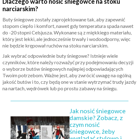
Dlaczego warto nosić śniegowce na stoku
narciarskim?
Buty śniegowe zostały zaprojektowane tak, aby zapewnić
stopom ciepło i komfort, nawet gdy temperatura spada nawet
do -20 stopni Celsjusza. Wykonane są z miękkiego materiału,
który jest lekki, ale jednocześnie trwały i wodoodporny, więc
nie będzie krępował ruchów na stoku narciarskim.
Jak wybrać odpowiednie buty śniegowe? Istnieje wiele
czynników, które należy rozważyć przy podejmowaniu decyzji
o wyborze butów śniegowych najlepiej odpowiadających
Twoim potrzebom. Ważne jest, aby zwrócić uwagę na ogólną
jakość butów i to, czy będą one w stanie wytrzymać trudy jazdy
na nartach, wędrówek lub po prostu zabawy na śniegu.
Jak nosić śniegowce
damskie? Zobacz, z
czym nosić
śniegowce, żeby
wyglądać stylowo i