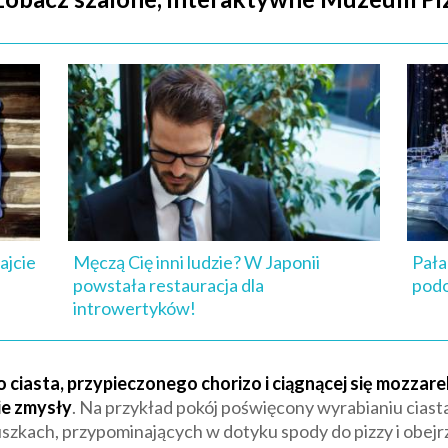
ajcie
Męczą Cię inni ludzie? W Japonii
Pała
powstała restauracja dla
podo
introwertyków!
o ciasta, przypieczonego chorizo i ciągnącej się mozzar
ie zmysły
. Na przykład pokój poświęcony wyrabianiu ciast
uszkach, przypominających w dotyku spody do pizzy i obejr