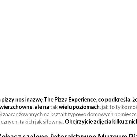
izzy nosi nazwę The Pizza Experience, co podkreśla, ż
powierzchowne, ale na
tak
wielu poziomach
, jak to tylko 
oi zaaranżowanych na kształt typowo domowych pomieszcze
icznych, takich jak siłownia.
Obejrzyjcie zdjęcia kilku z nic
Zobacz szalone, interaktywne Muzeum Piz