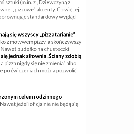
i sztuki (m.in. z „Dziewczyną z
wne, „pizzowe” akcenty. Co więcej,
ę, porównując standardowy wygląd
ają się wszyscy „pizzatarianie”
.
żko z motywem pizzy, a skończywszy
j. Nawet pudełko na chusteczki
ę jednak siłownia. Ściany zdobią
a pizza nigdy się nie zmienia” albo
, że po ćwiczeniach można pozwolić
arzonym celem rodzinnego
wet jeżeli oficjalnie nie będą się