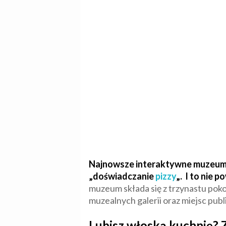
Najnowsze interaktywne muzeum p
„doświadczanie
pizzy
„. I to nie 
muzeum składa się z trzynastu pok
muzealnych galerii oraz miejsc publ
Lubisz włoską kuchnię? 