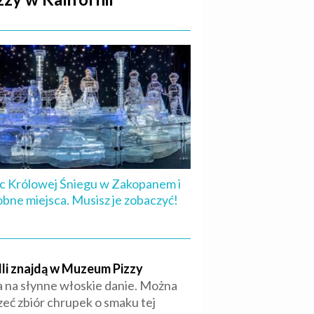
c Królowej Śniegu w Zakopanem i
bne miejsca. Musisz je zobaczyć!
elli znajdą w Muzeum Pizzy
a na słynne włoskie danie. Można
zeć zbiór chrupek o smaku tej