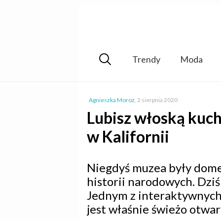
Trendy
Moda
Agnieszka Moroz
,
2 sierpnia 2020
Lubisz włoską kuc
w Kalifornii
Niegdyś muzea były domen
historii narodowych. Dziś 
Jednym z interaktywnych 
jest właśnie świeżo otwa