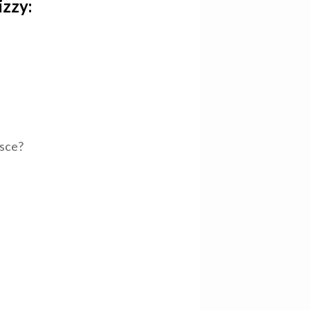
izzy:
jsce?