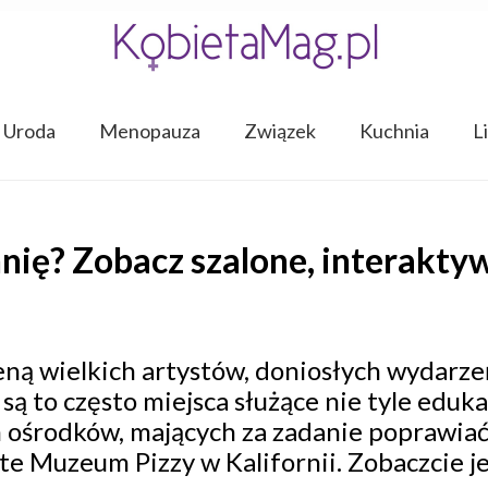
Uroda
Menopauza
Związek
Kuchnia
L
hnię? Zobacz szalone, interakt
ą wielkich artystów, doniosłych wydarze
są to często miejsca służące nie tyle edukac
ośrodków, mających za zadanie poprawiać
rte Muzeum Pizzy w Kalifornii. Zobaczcie 