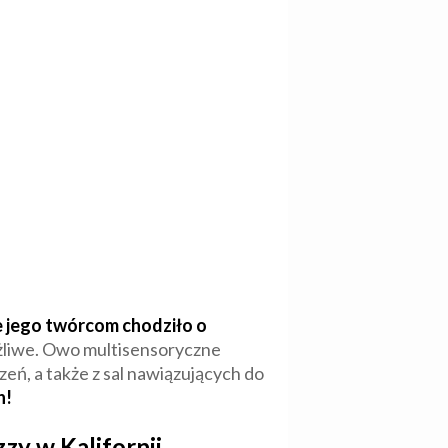
e jego twórcom chodziło o
możliwe. Owo multisensoryczne
ń, a także z sal nawiązujących do
h!
zy w Kalifornii