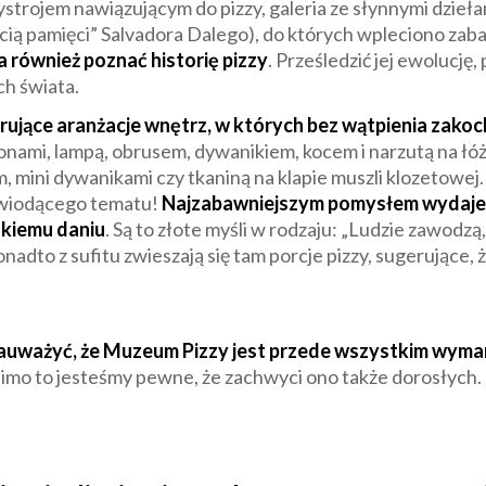
ystrojem nawiązującym do pizzy, galeria ze słynnymi dziełam
ią pamięci” Salvadora Dalego), do których wpleciono zaba
również poznać historię pizzy
. Prześledzić jej ewolucj
ch świata.
ujące aranżacje wnętrz, w których bez wątpienia zakoch
onami, lampą, obrusem, dywanikiem, kocem i narzutą na łó
m, mini dywanikami czy tkaniną na klapie muszli klozetowe
wiodącego tematu!
Najzabawniejszym pomysłem wydaje si
kiemu daniu
. Są to złote myśli w rodzaju: „Ludzie zawodzą, 
onadto z sufitu zwieszają się tam porcje pizzy, sugerujące
 zauważyć, że Muzeum Pizzy jest przede wszystkim wym
Mimo to jesteśmy pewne, że zachwyci ono także dorosłych. Na