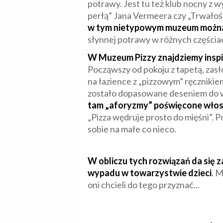
potrawy. Jest tu też klub nocny z w
perłą” Jana Vermeera czy „Trwałośc
w tym nietypowym muzeum można 
słynnej potrawy w różnych częścia
W Muzeum Pizzy znajdziemy inspir
Począwszy od pokoju z tapetą, zasł
na łazience z „pizzowym” ręcznikie
zostało dopasowane deseniem do 
tam „aforyzmy” poświęcone włos
„Pizza wędruje prosto do mięśni”. P
sobie na małe co nieco.
W obliczu tych rozwiązań da się
wypadu w towarzystwie dzieci
. 
oni chcieli do tego przyznać…