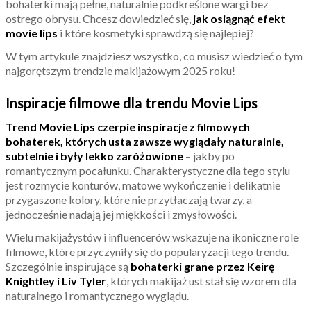
bohaterki mają pełne, naturalnie podkreślone wargi bez
ostrego obrysu. Chcesz dowiedzieć się,
jak osiągnąć efekt
movie lips
i które kosmetyki sprawdzą się najlepiej?
W tym artykule znajdziesz wszystko, co musisz wiedzieć o tym
najgorętszym trendzie makijażowym 2025 roku!
Inspiracje filmowe dla trendu Movie Lips
Trend Movie Lips czerpie inspiracje z filmowych
bohaterek, których usta zawsze wyglądały naturalnie,
subtelnie i były lekko zaróżowione
– jakby po
romantycznym pocałunku. Charakterystyczne dla tego stylu
jest rozmycie konturów, matowe wykończenie i delikatnie
przygaszone kolory, które nie przytłaczają twarzy, a
jednocześnie nadają jej miękkości i zmysłowości.
Wielu makijażystów i influencerów wskazuje na ikoniczne role
filmowe, które przyczyniły się do popularyzacji tego trendu.
Szczególnie inspirujące są
bohaterki grane przez Keirę
Knightley i Liv Tyler
, których makijaż ust stał się wzorem dla
naturalnego i romantycznego wyglądu.