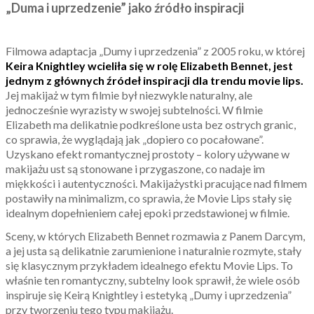
„Duma i uprzedzenie” jako źródło inspiracji
Filmowa adaptacja „Dumy i uprzedzenia” z 2005 roku, w której
Keira Knightley wcieliła się w rolę Elizabeth Bennet, jest
jednym z głównych źródeł inspiracji dla trendu movie lips.
Jej makijaż w tym filmie był niezwykle naturalny, ale
jednocześnie wyrazisty w swojej subtelności. W filmie
Elizabeth ma delikatnie podkreślone usta bez ostrych granic,
co sprawia, że wyglądają jak „dopiero co pocałowane”.
Uzyskano efekt romantycznej prostoty – kolory używane w
makijażu ust są stonowane i przygaszone, co nadaje im
miękkości i autentyczności. Makijażystki pracujące nad filmem
postawiły na minimalizm, co sprawia, że Movie Lips stały się
idealnym dopełnieniem całej epoki przedstawionej w filmie.
Sceny, w których Elizabeth Bennet rozmawia z Panem Darcym,
a jej usta są delikatnie zarumienione i naturalnie rozmyte, stały
się klasycznym przykładem idealnego efektu Movie Lips. To
właśnie ten romantyczny, subtelny look sprawił, że wiele osób
inspiruje się Keirą Knightley i estetyką „Dumy i uprzedzenia”
przy tworzeniu tego typu makijażu.