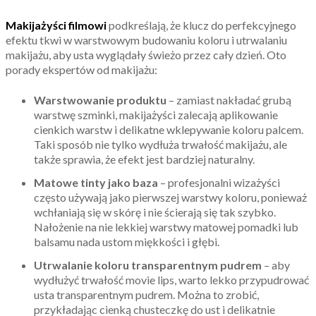
Makijażyści filmowi
podkreślają, że klucz do perfekcyjnego
efektu tkwi w warstwowym budowaniu koloru i utrwalaniu
makijażu, aby usta wyglądały świeżo przez cały dzień. Oto
porady ekspertów od makijażu:
Warstwowanie produktu
– zamiast nakładać grubą
warstwę szminki, makijażyści zalecają aplikowanie
cienkich warstw i delikatne wklepywanie koloru palcem.
Taki sposób nie tylko wydłuża trwałość makijażu, ale
także sprawia, że efekt jest bardziej naturalny.
Matowe tinty jako baza
– profesjonalni wizażyści
często używają jako pierwszej warstwy koloru, ponieważ
wchłaniają się w skórę i nie ścierają się tak szybko.
Nałożenie na nie lekkiej warstwy matowej pomadki lub
balsamu nada ustom miękkości i głębi.
Utrwalanie koloru transparentnym pudrem
– aby
wydłużyć trwałość movie lips, warto lekko przypudrować
usta transparentnym pudrem. Można to zrobić,
przykładając cienką chusteczkę do ust i delikatnie