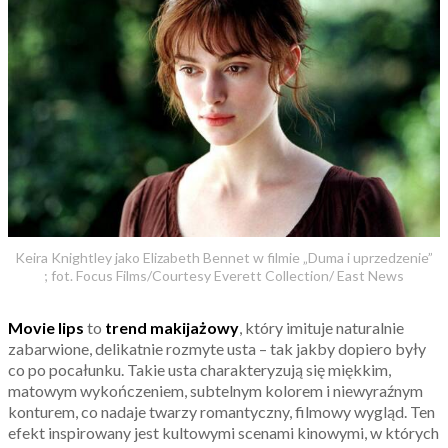
Keira Knightley jako Elizabeth Bennet w filmie „Duma i uprzedzenie”
; fot. Focus Films/Courtesy Everett Collection/ East News
Movie lips
to
trend makijażowy
, który imituje naturalnie
zabarwione, delikatnie rozmyte usta – tak jakby dopiero były
co po pocałunku. Takie usta charakteryzują się miękkim,
matowym wykończeniem, subtelnym kolorem i niewyraźnym
konturem, co nadaje twarzy romantyczny, filmowy wygląd. Ten
efekt inspirowany jest kultowymi scenami kinowymi, w których