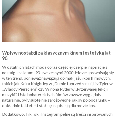
Wpływ nostalgii za klasycznym kinem i estetyką lat
90.
W ostatnich latach moda coraz częściej czerpie inspiracje z
nostalgii za latami 90. i wczesnymi 2000. Movie lips wpisują się
w ten trend, ponieważ nawiązują do makijażu ikon filmowych,
takich jak Keira Knightley w „Dumie i uprzedzeniu”, Liv Tyler w
„Władcy Pierścieni” czy Winona Ryder w „Przerwanej lekcji
muzyki”. Usta bohaterek tych filmów zawsze wyglądały
naturalnie, były subtelnie zaróżowione, jakby po pocałunku –
dokładnie taki efekt stał się inspiracją dla movie lips.
Dodatkowo, TikTok i Instagram pełne są treści inspirowanych