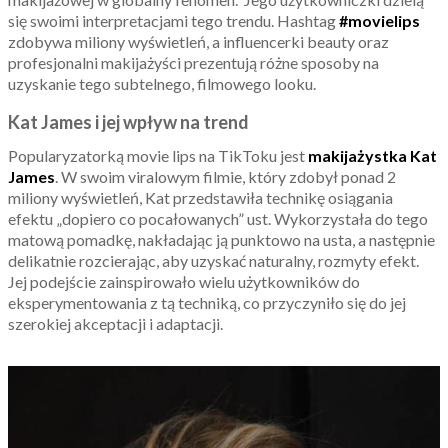
się swoimi interpretacjami tego trendu. Hashtag
#movielips
zdobywa miliony wyświetleń, a influencerki beauty oraz
profesjonalni makijażyści prezentują różne sposoby na
uzyskanie tego subtelnego, filmowego looku.
Kat James i jej wpływ na trend
Popularyzatorką movie lips na TikToku jest
makijażystka Kat
James
. W swoim viralowym filmie, który zdobył ponad 2
miliony wyświetleń, Kat przedstawiła technikę osiągania
efektu „dopiero co pocałowanych” ust. Wykorzystała do tego
matową pomadkę, nakładając ją punktowo na usta, a następnie
delikatnie rozcierając, aby uzyskać naturalny, rozmyty efekt.
Jej podejście zainspirowało wielu użytkowników do
eksperymentowania z tą techniką, co przyczyniło się do jej
szerokiej akceptacji i adaptacji.