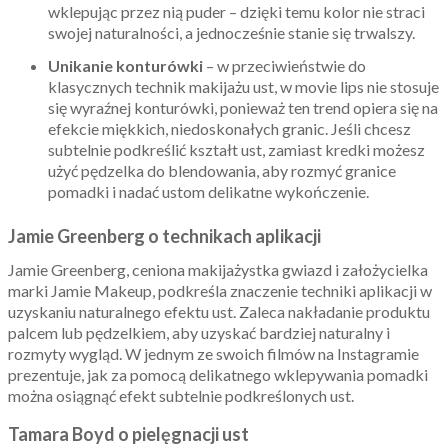
wklepując przez nią puder – dzięki temu kolor nie straci
swojej naturalności, a jednocześnie stanie się trwalszy.
Unikanie konturówki
– w przeciwieństwie do
klasycznych technik makijażu ust, w movie lips nie stosuje
się wyraźnej konturówki, ponieważ ten trend opiera się na
efekcie miękkich, niedoskonałych granic. Jeśli chcesz
subtelnie podkreślić kształt ust, zamiast kredki możesz
użyć pędzelka do blendowania, aby rozmyć granice
pomadki i nadać ustom delikatne wykończenie.
Jamie Greenberg o technikach aplikacji
Jamie Greenberg, ceniona makijażystka gwiazd i założycielka
marki Jamie Makeup, podkreśla znaczenie techniki aplikacji w
uzyskaniu naturalnego efektu ust. Zaleca nakładanie produktu
palcem lub pędzelkiem, aby uzyskać bardziej naturalny i
rozmyty wygląd. W jednym ze swoich filmów na Instagramie
prezentuje, jak za pomocą delikatnego wklepywania pomadki
można osiągnąć efekt subtelnie podkreślonych ust.
Tamara Boyd o pielęgnacji ust