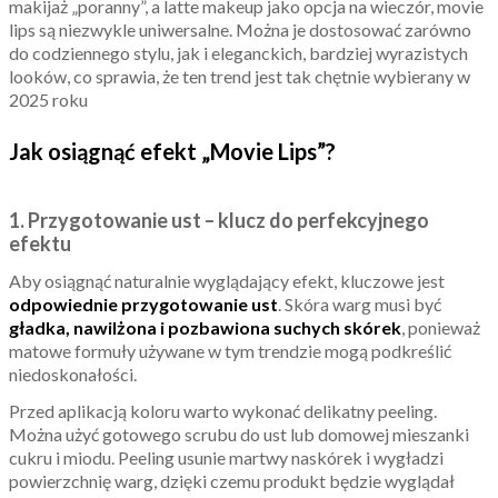
makijaż „poranny”, a latte makeup jako opcja na wieczór, movie
lips są niezwykle uniwersalne. Można je dostosować zarówno
do codziennego stylu, jak i eleganckich, bardziej wyrazistych
looków, co sprawia, że ten trend jest tak chętnie wybierany w
2025 roku
Jak osiągnąć efekt „Movie Lips”?
1. Przygotowanie ust – klucz do perfekcyjnego
efektu
Aby osiągnąć naturalnie wyglądający efekt, kluczowe jest
odpowiednie przygotowanie ust
. Skóra warg musi być
gładka, nawilżona i pozbawiona suchych skórek
, ponieważ
matowe formuły używane w tym trendzie mogą podkreślić
niedoskonałości.
Przed aplikacją koloru warto wykonać delikatny peeling.
Można użyć gotowego scrubu do ust lub domowej mieszanki
cukru i miodu. Peeling usunie martwy naskórek i wygładzi
powierzchnię warg, dzięki czemu produkt będzie wyglądał