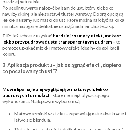
bardziej naturalnie.
Po peelingu warto nałożyć balsam do ust, który głęboko
nawilży skórę, ale nie zostawi tłustej warstwy. Dobrą opcją są
lekkie balsamy lub maski do ust, które można nałożyć na kilka
minut, a następnie delikatnie usunąć nadmiar chusteczką.
TIP: Jeśli chcesz uzyskać
bardziej rozmyty efekt, możesz
lekko przypudrować usta transparentnym pudrem
– to
pomoże uzyskać miękki, matowy efekt, idealny do aplikacji
koloru.
2. Aplikacja produktu – jak osiągnąć efekt „dopiero
co pocałowanych ust”?
Movie lips najlepiej wyglądają w matowych, lekko
pudrowych formułach
, które nie mają błyszczącego
wykończenia. Najlepszym wyborem są:
Matowe szminki w sticku – zapewniają naturalne krycie i
łatwo się blendują.
Tinty do ust – dają efekt delikatnego, „przygryzionego”