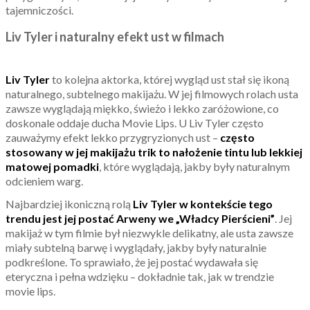
tajemniczości.
Liv Tyler i naturalny efekt ust w filmach
Liv Tyler
to kolejna aktorka, której wygląd ust stał się ikoną
naturalnego, subtelnego makijażu. W jej filmowych rolach usta
zawsze wyglądają miękko, świeżo i lekko zaróżowione, co
doskonale oddaje ducha Movie Lips. U Liv Tyler często
zauważymy efekt lekko przygryzionych ust –
często
stosowany w jej makijażu trik to nałożenie tintu lub lekkiej
matowej pomadki
, które wyglądają, jakby były naturalnym
odcieniem warg.
Najbardziej ikoniczną rolą
Liv Tyler w kontekście tego
trendu jest jej postać Arweny we „Władcy Pierścieni”
. Jej
makijaż w tym filmie był niezwykle delikatny, ale usta zawsze
miały subtelną barwę i wyglądały, jakby były naturalnie
podkreślone. To sprawiało, że jej postać wydawała się
eteryczna i pełna wdzięku – dokładnie tak, jak w trendzie
movie lips.