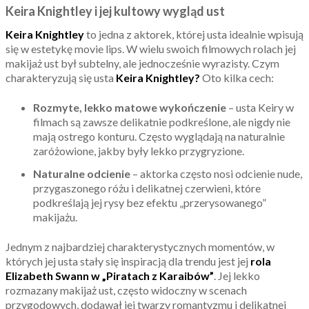
Keira Knightley i jej kultowy wygląd ust
Keira Knightley
to jedna z aktorek, której usta idealnie wpisują
się w estetykę movie lips. W wielu swoich filmowych rolach jej
makijaż ust był subtelny, ale jednocześnie wyrazisty. Czym
charakteryzują się usta
Keira Knightley?
Oto kilka cech:
Rozmyte, lekko matowe wykończenie
– usta Keiry w
filmach są zawsze delikatnie podkreślone, ale nigdy nie
mają ostrego konturu. Często wyglądają na naturalnie
zaróżowione, jakby były lekko przygryzione.
Naturalne odcienie
– aktorka często nosi odcienie nude,
przygaszonego różu i delikatnej czerwieni, które
podkreślają jej rysy bez efektu „przerysowanego”
makijażu.
Jednym z najbardziej charakterystycznych momentów, w
których jej usta stały się inspiracją dla trendu jest jej
rola
Elizabeth Swann w „Piratach z Karaibów”
. Jej lekko
rozmazany makijaż ust, często widoczny w scenach
przygodowych, dodawał jej twarzy romantyzmu i delikatnej