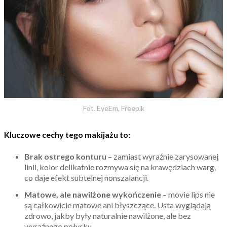
Fot. EyeEm, Freepik
Kluczowe cechy tego makijażu to:
Brak ostrego konturu
– zamiast wyraźnie zarysowanej
linii, kolor delikatnie rozmywa się na krawędziach warg,
co daje efekt subtelnej nonszalancji.
Matowe, ale nawilżone wykończenie
– movie lips nie
są całkowicie matowe ani błyszczące. Usta wyglądają
zdrowo, jakby były naturalnie nawilżone, ale bez
wyraźnego połysku.