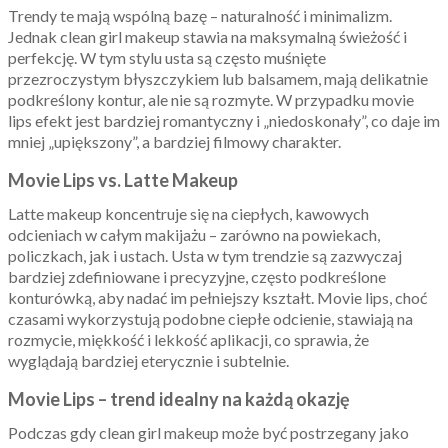
Trendy te mają wspólną bazę – naturalność i minimalizm.
Jednak clean girl makeup stawia na maksymalną świeżość i
perfekcję. W tym stylu usta są często muśnięte
przezroczystym błyszczykiem lub balsamem, mają delikatnie
podkreślony kontur, ale nie są rozmyte. W przypadku movie
lips efekt jest bardziej romantyczny i „niedoskonały”, co daje im
mniej „upiększony”, a bardziej filmowy charakter.
Movie Lips vs. Latte Makeup
Latte makeup koncentruje się na ciepłych, kawowych
odcieniach w całym makijażu – zarówno na powiekach,
policzkach, jak i ustach. Usta w tym trendzie są zazwyczaj
bardziej zdefiniowane i precyzyjne, często podkreślone
konturówką, aby nadać im pełniejszy kształt. Movie lips, choć
czasami wykorzystują podobne ciepłe odcienie, stawiają na
rozmycie, miękkość i lekkość aplikacji, co sprawia, że
wyglądają bardziej eterycznie i subtelnie.
Movie Lips – trend idealny na każdą okazję
Podczas gdy clean girl makeup może być postrzegany jako