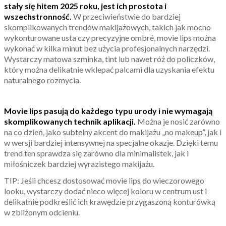
stały się hitem 2025 roku, jest ich prostota i
wszechstronność.
W przeciwieństwie do bardziej
skomplikowanych trendów makijażowych, takich jak mocno
wykonturowane usta czy precyzyjne ombré, movie lips można
wykonać w kilka minut bez użycia profesjonalnych narzędzi.
Wystarczy matowa szminka, tint lub nawet róż do policzków,
który można delikatnie wklepać palcami dla uzyskania efektu
naturalnego rozmycia.
Movie lips pasują do każdego typu urody i nie wymagają
skomplikowanych technik aplikacji.
Można je nosić zarówno
na co dzień, jako subtelny akcent do makijażu „no makeup”, jak i
w wersji bardziej intensywnej na specjalne okazje. Dzięki temu
trend ten sprawdza się zarówno dla minimalistek, jak i
miłośniczek bardziej wyrazistego makijażu.
TIP: Jeśli chcesz dostosować movie lips do wieczorowego
looku, wystarczy dodać nieco więcej koloru w centrum ust i
delikatnie podkreślić ich krawędzie przygaszoną konturówką
w zbliżonym odcieniu.