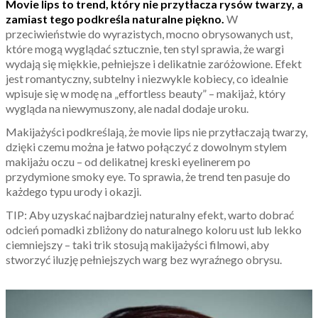
Movie lips to trend, który nie przytłacza rysów twarzy, a
zamiast tego podkreśla naturalne piękno.
W
przeciwieństwie do wyrazistych, mocno obrysowanych ust,
które mogą wyglądać sztucznie, ten styl sprawia, że wargi
wydają się miękkie, pełniejsze i delikatnie zaróżowione. Efekt
jest romantyczny, subtelny i niezwykle kobiecy, co idealnie
wpisuje się w modę na „effortless beauty” – makijaż, który
wygląda na niewymuszony, ale nadal dodaje uroku.
Makijażyści podkreślają, że movie lips nie przytłaczają twarzy,
dzięki czemu można je łatwo połączyć z dowolnym stylem
makijażu oczu – od delikatnej kreski eyelinerem po
przydymione smoky eye. To sprawia, że trend ten pasuje do
każdego typu urody i okazji.
TIP: Aby uzyskać najbardziej naturalny efekt, warto dobrać
odcień pomadki zbliżony do naturalnego koloru ust lub lekko
ciemniejszy – taki trik stosują makijażyści filmowi, aby
stworzyć iluzję pełniejszych warg bez wyraźnego obrysu.