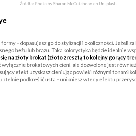
Źródło: Photo by Sharon McCutcheon on Unsplash
ye
rmy – dopasujesz go do stylizacji i okoliczności. Jeżeli za
asnego beżu lub brązu. Taka kolorystyka będzie idealnie ws
się na złoty brokat (złoto zresztą to kolejny gorący tre
wyłącznie brokatowych cieni, ale dozwolone jest również 
sujący efekt uzyskasz cieniując powieki różnymi tonami ko
btelnie podkreślić usta – unikniesz wtedy efektu przerys