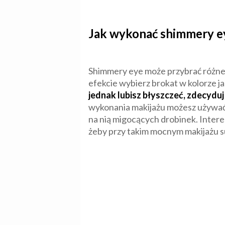
Jak wykonać shimmery e
Shimmery eye może przybrać różne fo
efekcie wybierz brokat w kolorze j
jednak lubisz błyszczeć, zdecyduj 
wykonania makijażu możesz używać 
na nią migocących drobinek. Intere
żeby przy takim mocnym makijażu su