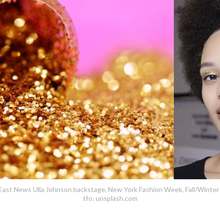
. East News Ulla Johnson backstage, New York Fashion Week, Fall/Winte
tło: unsplash.com