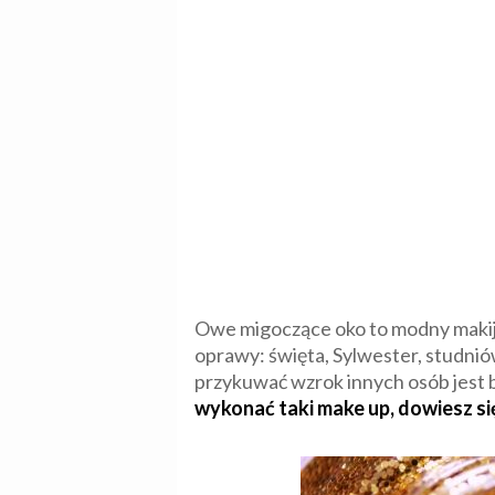
Owe migoczące oko to modny makija
oprawy: święta, Sylwester, studniówk
przykuwać wzrok innych osób jest b
wykonać taki make up, dowiesz się