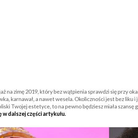
ż na zimę 2019, który bez wątpienia sprawdzi się przy o
a, karnawał, a nawet wesela. Okoliczności jest bez liku i j
liski Twojej estetyce, to na pewno będziesz miała szansę
 w dalszej części artykułu.