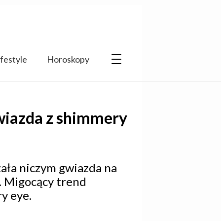
ifestyle
Horoskopy
wiazda z shimmery
czała niczym gwiazda na
. Migocący trend
y eye.