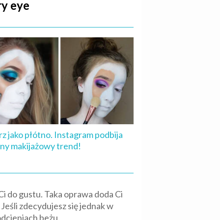
ry eye
z jako płótno. Instagram podbija
ny makijażowy trend!
Ci do gustu. Taka oprawa doda Ci
Jeśli zdecydujesz się jednak w
odcieniach beżu.