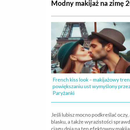
Modny makijaż na zimę 2
French kiss look – makijażowy tre
powiększaniu ust wymyślony prze
Paryżanki
Jeśli lubisz mocno podkreślać oczy
blasku, a także wyrazistości spraw
ciągu dnia na ten efektowny makija