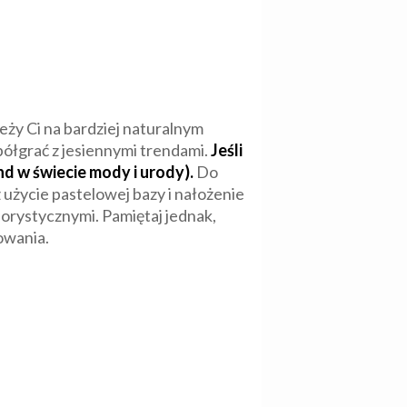
leży Ci na bardziej naturalnym
półgrać z jesiennymi trendami.
Jeśli
nd w świecie mody i urody).
Do
użycie pastelowej bazy i nałożenie
lorystycznymi. Pamiętaj jednak,
owania.