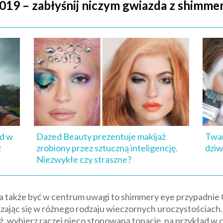
019 – zabłyśnij niczym gwiazda z shimme
nd w
Dazed Beauty prezentuje makijaż
Twar
z
zrobiony przez sztuczną inteligencję.
dziw
Niezwykłe czy straszne?
, a także być w centrum uwagi to shimmery eye przypadnie 
dzając się w różnego rodzaju wieczornych uroczystościach. 
ż, wybierz raczej nieco stonowaną tonację, na przykład w 