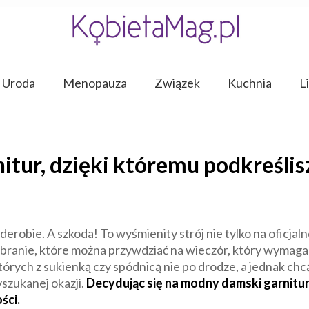
Uroda
Menopauza
Związek
Kuchnia
L
tur, dzięki któremu podkreślisz
derobie. A szkoda! To wyśmienity strój nie tylko na oficja
ubranie, które można przywdziać na wieczór, który wymaga
tórych z sukienką czy spódnicą nie po drodze, a jednak ch
zukanej okazji.
Decydując się na modny damski garnitu
ści.