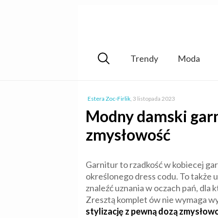
Trendy
Moda
Estera Zoc-Firlik
,
3 listopada 2023
Modny damski garni
zmysłowość
Garnitur to rzadkość w kobiecej gar
określonego dress codu. To także 
znaleźć uznania w oczach pań, dla k
Zresztą komplet ów nie wymaga wys
stylizację z pewną dozą zmysłowo