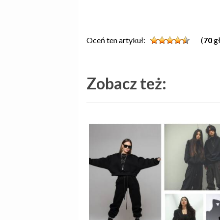
Oceń ten artykuł:
(
70
gł
Zobacz też: