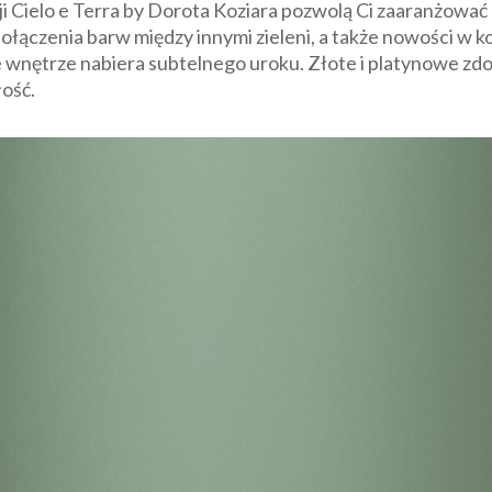
ji Cielo e Terra by Dorota Koziara pozwolą Ci zaaranżowa
łączenia barw między innymi zieleni, a także nowości w kol
 wnętrze nabiera subtelnego uroku. Złote i platynowe zdo
łość.