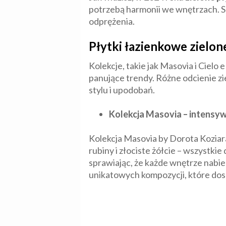
potrzebą harmonii we wnętrzach. Sp
odprężenia.
Płytki łazienkowe zielon
Kolekcje, takie jak Masovia i Cielo
panujące trendy. Różne odcienie z
stylu i upodobań.
Kolekcja Masovia – intensyw
Kolekcja Masovia by Dorota Koziara
rubiny i złociste żółcie – wszystki
sprawiając, że każde wnętrze nabi
unikatowych kompozycji, które dosk