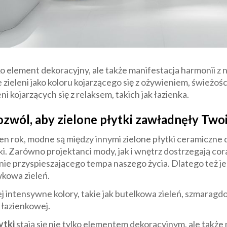
ylko element dekoracyjny, ale także manifestacja harmonii 
zieleni jako koloru kojarzącego się z ożywieniem, świeżości
kojarzących się z relaksem, takich jak łazienka.
ozwól, aby zielone płytki zawładnęły Tw
n rok, modne są między innymi zielone płytki ceramiczne 
i. Zarówno projektanci mody, jak i wnętrz dostrzegają cor
annie przyspieszającego tempa naszego życia. Dlatego też
iwkowa zieleń.
j intensywne kolory, takie jak butelkowa zieleń, szmaragdo
 łazienkowej.
ytki
stają się nie tylko elementem dekoracyjnym, ale także 