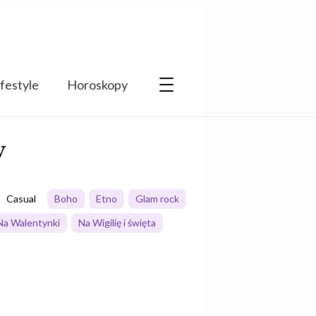
ifestyle
Horoskopy
y
Casual
Boho
Etno
Glam rock
Na Walentynki
Na Wigilię i święta