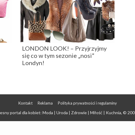
LONDON LOOK! – Przyjrzyjmy
się co w tym sezonie „nosi”
Londyn!
Kontakt
Reklama
Polityka prywatności i regulaminy
sny portal dla kobiet: Moda | Uroda | Zdrowie | Miłość | Kuchnia
, © 200