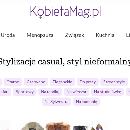
Uroda
Menopauza
Związek
Kuchnia
L
Stylizacje casual, styl nieformaln
Czarne
Czerwone
Eleganckie
Do pracy
Street style
afari
Sportowy
Na randkę
Na wieczór
Na studniówkę
Na Sylwestra
Na komunię