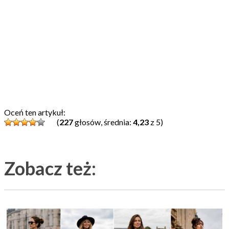
Oceń ten artykuł:
(
227
głosów, średnia:
4,23
z 5)
Zobacz też: