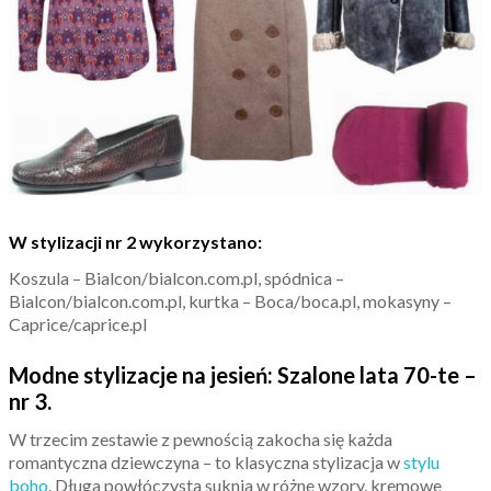
W stylizacji nr 2 wykorzystano:
Koszula – Bialcon/bialcon.com.pl, spódnica –
Bialcon/bialcon.com.pl, kurtka – Boca/boca.pl, mokasyny –
Caprice/caprice.pl
Modne stylizacje na jesień: Szalone lata 70-te –
nr 3.
W trzecim zestawie z pewnością zakocha się każda
romantyczna dziewczyna – to klasyczna stylizacja w
stylu
boho
. Długa powłóczysta suknia w różne wzory, kremowe