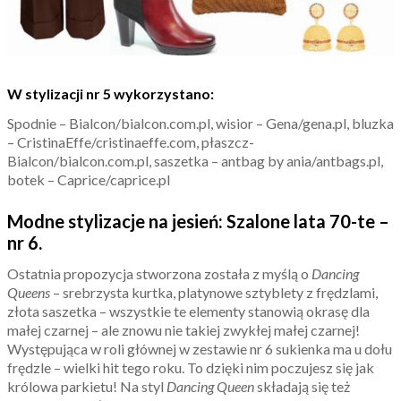
W stylizacji nr 5 wykorzystano:
Spodnie – Bialcon/bialcon.com.pl, wisior – Gena/gena.pl, bluzka
– CristinaEffe/cristinaeffe.com, płaszcz-
Bialcon/bialcon.com.pl, saszetka – antbag by ania/antbags.pl,
botek – Caprice/caprice.pl
Modne stylizacje na jesień: Szalone lata 70-te –
nr 6.
Ostatnia propozycja stworzona została z myślą o
Dancing
Queens
– srebrzysta kurtka, platynowe sztyblety z frędzlami,
złota saszetka – wszystkie te elementy stanowią okrasę dla
małej czarnej – ale znowu nie takiej zwykłej małej czarnej!
Występująca w roli głównej w zestawie nr 6 sukienka ma u dołu
frędzle – wielki hit tego roku. To dzięki nim poczujesz się jak
królowa parkietu! Na styl
Dancing Queen
składają się też