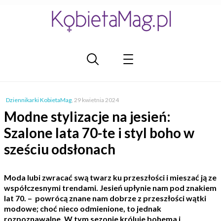
Dziennikarki KobietaMag
,
29 kwietnia 2024
Modne stylizacje na jesień:
Szalone lata 70-te i styl boho w
sześciu odsłonach
Moda lubi zwracać swą twarz ku przeszłości i mieszać ją ze
współczesnymi trendami. Jesień upłynie nam pod znakiem
lat 70. – powrócą znane nam dobrze z przeszłości wątki
modowe; choć nieco odmienione, to jednak
rozpoznawalne. W tym sezonie króluje bohema i