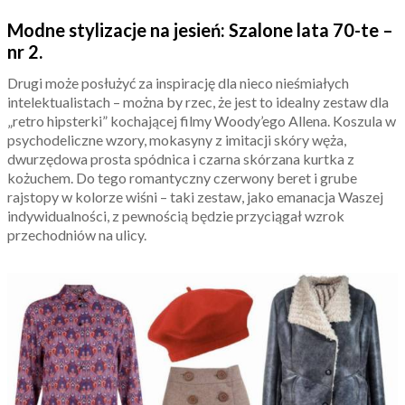
Modne stylizacje na jesień: Szalone lata 70-te –
nr 2.
Drugi może posłużyć za inspirację dla nieco nieśmiałych
intelektualistach – można by rzec, że jest to idealny zestaw dla
„retro hipsterki” kochającej filmy Woody’ego Allena. Koszula w
psychodeliczne wzory, mokasyny z imitacji skóry węża,
dwurzędowa prosta spódnica i czarna skórzana kurtka z
kożuchem. Do tego romantyczny czerwony beret i grube
rajstopy w kolorze wiśni – taki zestaw, jako emanacja Waszej
indywidualności, z pewnością będzie przyciągał wzrok
przechodniów na ulicy.