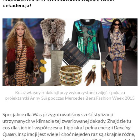
dekadencja!
Kolaż własny redakacji przy wykorzystaniu zdjęć z pokazu
projektantki Anny Sui podczas Mercedes Benz Fashion Week 2015
Specjalnie dla Was przygotowaliśmy sześć stylizacji
utrzymanych w klimacie tej zwariowanej dekady. Znajdzie tu
coś dla siebie i współczesna hippiska i pełna energii
Dancing
Queen
. Inspiracji jest wiele i choć niejeden raz są skrajnie różne,