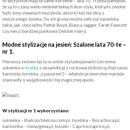
to wszystkie mają te same korzenie – lata 70. Trzeba pamiętać,
że są to czasy wielu nieśmiertelnych ikon stylu, którymi zwykle
były żony sławnych muzyków, aktorki lub też divy z
muzycznego świata. Do ich grona można zaliczyć nazwiska
takie, jak chociażby Pattie Boyd, Bianca Jagger, Farah Fawcett
czy nieco bardziej punkowa Debbie Harry.
Modne stylizacje na jesień: Szalone lata 70-te –
nr 1.
Pierwszy zestaw łączy w sobie styl pensjonarki (skromna
sukienka
w kratkę
z aksamitką) z rockową dzikością (futrzasta
kamizela, torebka „z pazurem”) – właśnie przewrotne mariaże
stanowiły o wyjątkowości tej magicznej epoki.
W stylizacji nr 1 wykorzystano:
sukienka – Bialcon/bialcon.com.pl, torebka – Boca/boca.pl,
kamizelka – Gena/gena.pl, kozaki – Caprice/caprice.pl,