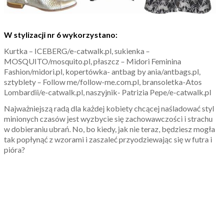
W stylizacji nr 6 wykorzystano:
Kurtka – ICEBERG/e-catwalk.pl, sukienka –
MOSQUITO/mosquito.pl, płaszcz – Midori Feminina
Fashion/midori.pl, kopertówka- antbag by ania/antbags.pl,
sztyblety – Follow me/follow-me.com.pl, bransoletka-Atos
Lombardii/e-catwalk.pl, naszyjnik- Patrizia Pepe/e-catwalk.pl
Najważniejszą radą dla każdej kobiety chcącej naśladować styl
minionych czasów jest wyzbycie się zachowawczości i strachu
w dobieraniu ubrań. No, bo kiedy, jak nie teraz, będziesz mogła
tak popłynąć z wzorami i zaszaleć przyodziewając się w futra i
pióra?