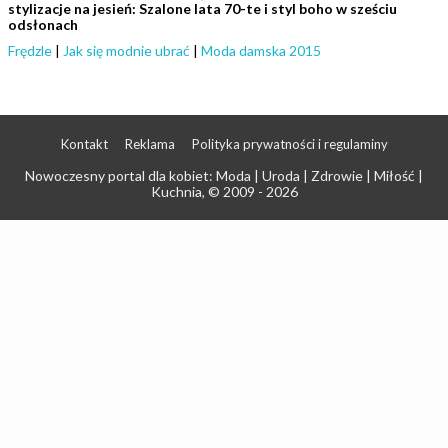
stylizacje na jesień: Szalone lata 70-te i styl boho w sześciu
odsłonach
Frędzle
|
Jak się modnie ubrać
|
Moda damska 2015
Kontakt
Reklama
Polityka prywatności i regulaminy
Nowoczesny portal dla kobiet: Moda | Uroda | Zdrowie | Miłość |
Kuchnia
, © 2009 - 2026