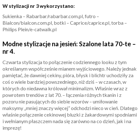
W stylizacji nr 3 wykorzystano:
Sukienka – Rabarbar/rabarbar.com.pl, futro –
Bialcon/bialcon.com.pl, botki – Caprice/caprice.pl, torba –
Philips Plein/e-catwalk.pl
Modne stylizacje na jesień: Szalone lata 70-te –
nr 4.
Czwarta stylizacja to połączenie codziennego looku z tym
określanym współcześnie mianem wyjściowego. Należy jednak
pamiętać, że dawniej cekiny, pióra, błysk i blichtr uchodziły za
coś o wiele bardziej powszedniego, niż dziś – w czasach, w
których do niedawna królował minimalizm. Właśnie wraz z
powrotem trendów z lat 70. – łączenia różnych tkanin i z
pozoru nie pasujących do siebie wzorów – umiłowanie
maksymy „mniej znaczy więcej” odchodzi nieco w cień. Dlatego
właśnie połączenie cekinowej bluzki z żakardowymi spodniami
i wełnianym płaszczem nada się zarówno na co dzień, jak i na
imprezę!