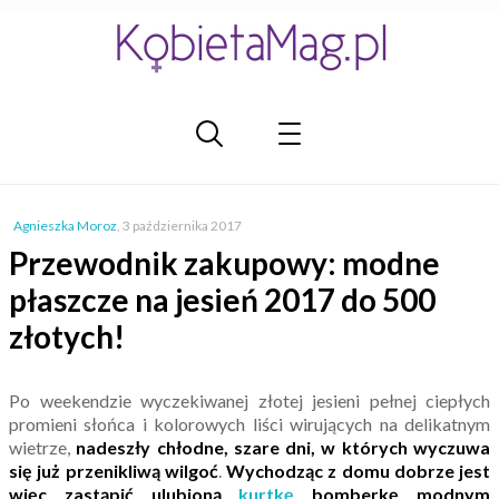
Agnieszka Moroz
,
3 października 2017
Przewodnik zakupowy: modne
płaszcze na jesień 2017 do 500
złotych!
Po weekendzie wyczekiwanej złotej jesieni pełnej ciepłych
promieni słońca i kolorowych liści wirujących na delikatnym
wietrze,
nadeszły chłodne, szare dni, w których wyczuwa
się już przenikliwą wilgoć
.
Wychodząc z domu dobrze jest
więc zastąpić ulubioną
kurtkę
bomberkę modnym