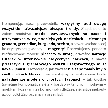
Komponując nasz przewodnik,
wzięłyśmy pod uwagę
wszystkie najważniejsze bieżące trendy.
Znajdziecie tu
zatem mnóstwo
modeli zawiązywanych na pasek i
utrzymanych w najmodniejszych odcieniach – ciemnego
granatu, grenadine, burgundu, srebra
, a nawet wschodzącej
kolorystycznej gwiazdy –
magenty
! Prezentujemy ponadto
zróżnicowane modele
płaszczy w kratę
, odważne
imitacje
futerek w intensywnie nasyconych barwach
, a nawet
płaszczyki z granatowego weluru i tegorocznego must
have – jeansu
. Oczywiście, jak zawsze
nie zapomniałyśmy o
wielbicielkach klasyki
i umieściłyśmy w zestawieniu także
najładniejsze modele o prostych fasonach
– tak krótkie
(świetnie komponujące się z – bardzo w tej chwili modnymi –
miękkimi kozakami za kolano), jak i dłuższe, sięgające niekiedy
aż do łydki. Zapraszamy na przegląd!