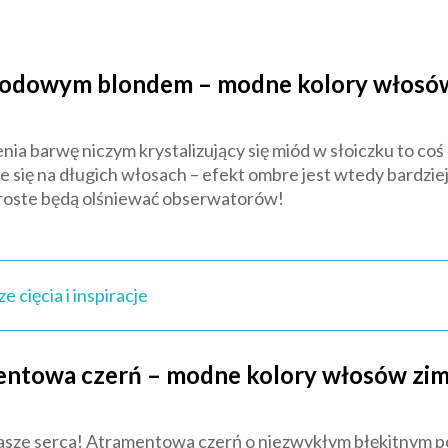
odowym blondem – modne kolory włosó
nia barwę niczym krystalizujący się miód w słoiczku to coś 
e się na długich włosach – efekt ombre jest wtedy bardziej 
proste będą olśniewać obserwatorów!
e cięcia i inspiracje
ntowa czerń – modne kolory włosów zi
nasze serca! Atramentowa czerń o niezwykłym błękitnym p