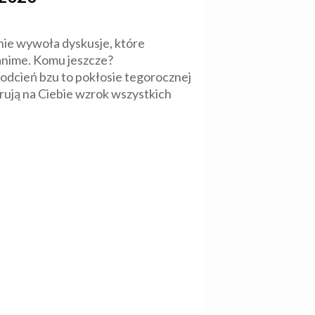
bnie wywoła dyskusje, które
 anime. Komu jeszcze?
dcień bzu to pokłosie tegorocznej
rują na Ciebie wzrok wszystkich