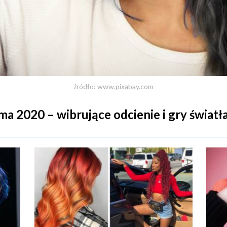
źródło: www.pixabay.com
 2020 – wibrujące odcienie i gry światł