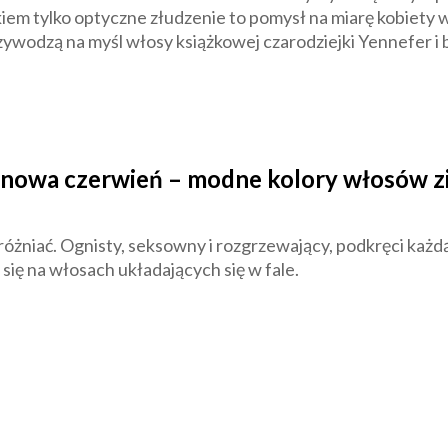
kiem tylko optyczne złudzenie to pomysł na miarę kobiety w
zywodzą na myśl włosy książkowej czarodziejki Yennefer i 
nowa czerwień – modne kolory włosów z
wyróżniać. Ognisty, seksowny i rozgrzewający, podkręci każdą
się na włosach układających się w fale.