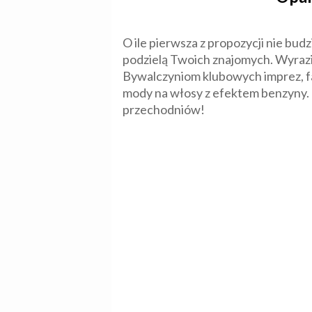
O ile pierwsza z propozycji nie bu
podzielą Twoich znajomych. Wyrazi
Bywalczyniom klubowych imprez, f
mody na włosy z efektem benzyny. H
przechodniów!