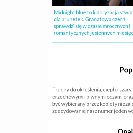
Midnight blue to koloryzacja stwo
dla brunetek. Granatowa czerń
sprawdzi się w czasie mrocznych i
romantycznych jesiennych miesię
Pop
Trudny do określenia, ciepło-szary
orzechowymi i piwnymi oczami oraz
być wybierany przez kobiety niez
zdecydowanie nasz numer jeden wś
Opal