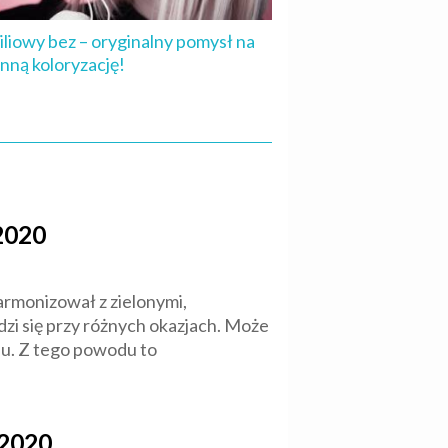
liowy bez – oryginalny pomysł na
enną koloryzację!
2020
armonizował z zielonymi,
zi się przy różnych okazjach. Może
u. Z tego powodu to
 2020