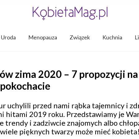
Uroda
Menopauza
Związek
Kuchnia
L
w zima 2020 – 7 propozycji na
e pokochacie
zur uchylili przed nami rąbka tajemnicy i zdr
i hitami 2019 roku. Przedstawiamy je Wa
trendy i zadziwcie znajomych albo chłop
k wiele pięknych twarzy może mieć kobieta