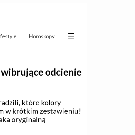
ifestyle
Horoskopy
 wibrujące odcienie
adzili, które kolory
m w krótkim zestawieniu!
aka oryginalną
!