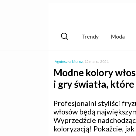
Trendy
Moda
Agnieszka Moroz
,
12 marca 2021
Modne kolory włosó
i gry światła, któr
Profesjonalni styliści fry
włosów będą największym
Wyprzedźcie nadchodzące 
koloryzacją! Pokażcie, ja