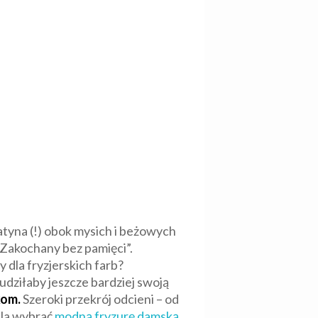
atyna (!) obok mysich i beżowych
„Zakochany bez pamięci”.
dla fryzjerskich farb?
udziłaby jeszcze bardziej swoją
kom.
Szeroki przekrój odcieni – od
ala wybrać
modną fryzurę damską