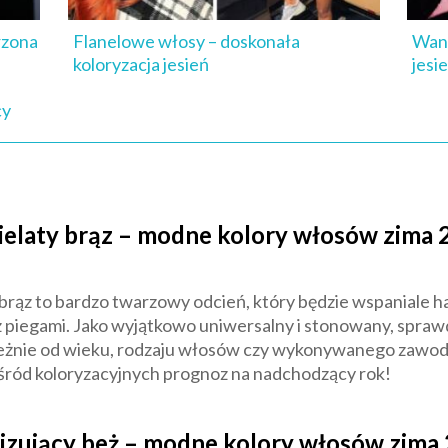
rzona
Flanelowe włosy – doskonała
Wani
koloryzacja jesień
jesi
cy
ielaty brąz – modne kolory włosów zima 
 brąz to bardzo twarzowy odcień, który będzie wspaniale h
 piegami. Jako wyjątkowo uniwersalny i stonowany, sprawd
ależnie od wieku, rodzaju włosów czy wykonywanego zawod
ród koloryzacyjnych prognoz na nadchodzący rok!
izujący beż – modne kolory włosów zima