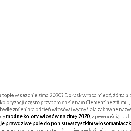
topie w sezonie zima 2020? Do łask wraca miedź, żółta pl
oloryzacji często przypomina się nam Clementine z filmu 
chwilę zmieniała odcień włosów i wymyślała zabawne nazwy 
ący
modne kolory włosów na zimę 2020
, z pewnością rozb
aje prawdziwe pole do popisu wszystkim włosomaniacz
ne, elektryczne i soczyste, aż po ciemne każdej z nas pozw