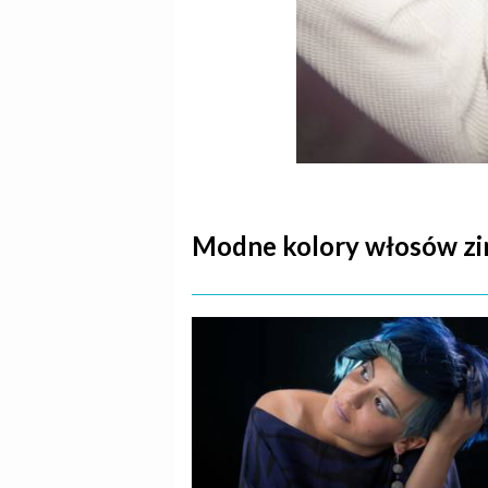
Modne kolory włosów zima