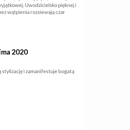
yjątkowej. Uwodzicielsko pięknej i
bez wątpienia rozsiewają czar
ima 2020
 stylizację i zamanifestuje bogatą