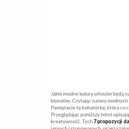
Jakie modne kolory włosów będą na 
blondów. Czytając nazwy modnych k
Pamiętacie tę bohaterkę, która co 
Przeglądając poniższy tekst opisuj
kreatywność. Tych
7 propozycji d
jasnych i stonowanych, przez szalo