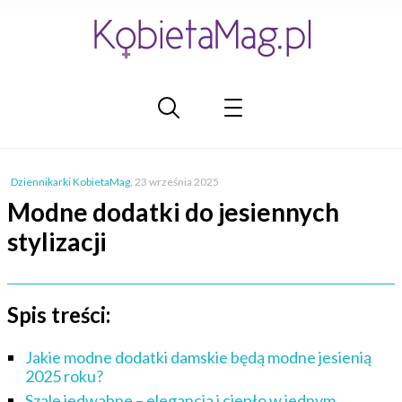
Dziennikarki KobietaMag
,
23 września 2025
Modne dodatki do jesiennych
stylizacji
Spis treści:
Jakie modne dodatki damskie będą modne jesienią
2025 roku?
Szale jedwabne – elegancja i ciepło w jednym