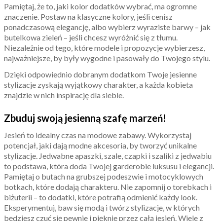
Pamiętaj, że to, jaki kolor dodatków wybrać, ma ogromne
znaczenie. Postaw na klasyczne kolory, jeśli cenisz
ponadczasową elegancję, albo wybierz wyraziste barwy – jak
butelkowa zieleń – jeśli chcesz wyróżnić się z tłumu.
Niezależnie od tego, które modele i propozycje wybierzesz,
najważniejsze, by były wygodne i pasowały do Twojego stylu.
Dzięki odpowiednio dobranym dodatkom Twoje jesienne
stylizacje zyskają wyjątkowy charakter, a każda kobieta
znajdzie w nich inspirację dla siebie.
Zbuduj swoją jesienną szafę marzeń!
Jesień to idealny czas na modowe zabawy. Wykorzystaj
potencjał, jaki dają modne akcesoria, by tworzyć unikalne
stylizacje. Jedwabne apaszki, szale, czapki i szaliki z jedwabiu
to podstawa, która doda Twojej garderobie luksusu i elegancji.
Pamiętaj o butach na grubszej podeszwie i motocyklowych
botkach, które dodają charakteru. Nie zapomnij o torebkach i
biżuterii – to dodatki, które potrafią odmienić każdy look.
Eksperymentuj, baw się modą i twórz stylizacje, w których
będziesz czuć się pewnie i pięknie przez całą jesień. Wiele z