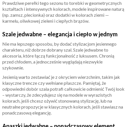
Prawdziwe perełki tego sezonu to torebki w geometrycznych
kształtach i intensywnych kolorach, modele inspirowane naturą
(np. zamsz, plecionka) oraz dodatki w kolorach ziemi —
karmelu, oliwkowej zieleni i ciepłych brązów.
Szale jedwabne – elegancja i ciepło w jednym
Nie ma lepszego sposobu, by dodać stylizacjom jesiennego
charakteru, niż dobrze dobrany szal. Szale jedwabne to
akcesoria, które łączą funkcjonalność z luksusem. Chronią
przed chłodem, a jednocześnie wyglądają niezwykle
szykownie.
Jesienią warto zestawiać je z okryciem wierzchnim, takim jak
klasyczne trencze czy wełniane płaszcze. Pamiętaj, że
odpowiedni dobór szala potrafi całkowicie odmienić Twój look
– wystarczy, że zdecydujesz się na modele w wyrazistych
kolorach, jeśli chcesz ożywić stonowaną stylizację, lub na
neutralne propozycje w klasycznych kolorach, jeśli stawiasz na
ponadczasową elegancję.
Apaszki jedwabne – ponadczasowy element