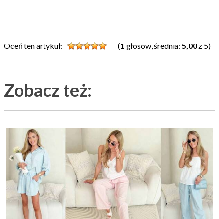
Oceń ten artykuł:
(
1
głosów, średnia:
5,00
z 5)
Zobacz też: