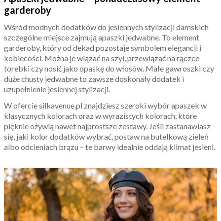
garderoby
Wśród modnych dodatków do jesiennych stylizacji damskich
szczególne miejsce zajmują apaszki jedwabne. To element
garderoby, który od dekad pozostaje symbolem elegancji i
kobiecości. Można je wiązać na szyi, przewiązać na rączce
torebki czy nosić jako opaskę do włosów. Małe gawroszki czy
duże chusty jedwabne to zawsze doskonały dodatek i
uzupełnienie jesiennej stylizacji.
W ofercie silkavenue.pl znajdziesz szeroki wybór apaszek w
klasycznych kolorach oraz w wyrazistych kolorach, które
pięknie ożywią nawet najprostsze zestawy. Jeśli zastanawiasz
się, jaki kolor dodatków wybrać, postaw na butelkową zieleń
albo odcieniach brązu – te barwy idealnie oddają klimat jesieni.