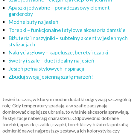
Apaszki jedwabne – ponadczasowy element
garderoby
Modne buty na jesień
Torebki – funkcjonalne i stylowe akcesoria damskie
Biżuteria i naszyjniki – subtelny akcent w jesiennych
stylizacjach
Nakrycia głowy – kapelusze, berety i czapki
Swetry i szale – duet idealny na jesień
Jesień pełna stylowych inspiracji
Zbuduj swoją jesienną szafę marzeń!
Jesień to czas, w którym modne dodatki odgrywają szczególną
rolę. Gdy temperatury spadają, a w szafie zaczynają
dominować cieplejsze ubrania, to właśnie akcesoria sprawiają,
że stylizacje nabierają charakteru. Odpowiednio dobrane
torebki, apaszki, szaliki, czapki, torebki czy biżuteria potrafią
odmienić nawet najprostszy zestaw, a ich kolorystyka czy