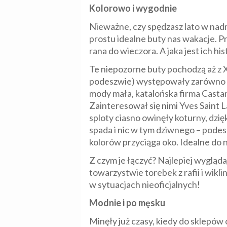
Kolorowo i wygodnie
Nieważne, czy spędzasz lato w nad
prostu idealne buty nas wakacje. Pr
rana do wieczora. A jaka jest ich his
Te niepozorne buty pochodzą aż z X
podeszwie) występowały zarówno w w
mody mała, katalońska firma Casta
Zainteresował się nimi Yves Saint 
sploty ciasno owinęły koturny, dzi
spada i nic w tym dziwnego – podes
kolorów przyciąga oko. Idealne do
Z czym je łączyć? Najlepiej wygląd
towarzystwie torebek z rafii i wikli
w sytuacjach nieoficjalnych!
Modnie i po męsku
Minęły już czasy, kiedy do sklepó