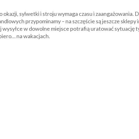
azji, sylwetki i stroju wymaga czasu i zaangażowania. Dl
ndlowych przypominamy – na szczęście są jeszcze sklepy 
kiej wysyłce w dowolne miejsce potrafią uratować sytuację 
piero… na wakacjach.