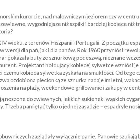
morskim kurorcie, nad malowniczym jeziorem czy w centru
zewiewne, wygodniejsze niż szpilki i bardziej kobiece niż t
toria?
IV wieku, z terenów Hiszpanii i Portugalii. Z początku es
ersji dla pań, jak i dla panów. Rok 1960 przyniósł rewolu
nar pokazała buty ze sznurkową podeszwą, nieznane wcześn
Laurent. Projektant hołdujący kobiecej sylwetce wzniósł 
ęki czemu kobieca sylwetka zyskała na smukłości. Od tego c
zwa ozdobiona plecionką ze sznurka nadaje im letni, wakac
 noszenia na plaży, weekendowe grillowanie i zakupy w ce
ają noszone do zwiewnych, lekkich sukienek, wąskich cygar
ny. Trzeba pamiętać tylko o jednej zasadzie – espadryle nos
w obuwniczych zaglądały wyłącznie panie. Panowie szukają