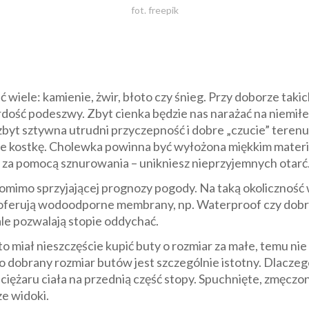
fot. freepik
wiele: kamienie, żwir, błoto czy śnieg. Przy doborze tak
rdość podeszwy. Zbyt cienka będzie nas narażać na niemił
zbyt sztywna utrudni przyczepność i dobre „czucie” terenu
uje kostkę. Cholewka powinna być wyłożona miękkim materi
i za pomocą sznurowania – unikniesz nieprzyjemnych otarć
omimo sprzyjającej prognozy pogody. Na taką okoliczność
oferują wodoodporne membrany, np. Waterproof czy dobr
ale pozwalają stopie oddychać.
to miał nieszczęście kupić buty o rozmiar za małe, temu ni
dobrany rozmiar butów jest szczególnie istotny. Dlaczego
m ciężaru ciała na przednią część stopy. Spuchnięte, zmęcz
ze widoki.