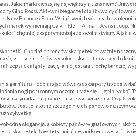
nia. Jakie marki cieszą się największym uznaniem? Uniwer
ony Gino Rossi. Aktywni biegacze i stali bywalcy siłowni c
oste, New Balance i Ecco. Wciąż swoich wiernych zwolenni
h marek wymieniają Calvin Klein, Armani Jeans i Joop. Ni
 kolor i chętniej eksperymentują ze swoim stylem. A jakie 
e skarpetki. Chociaż obrońców skarpetek odważnie noszony
rzyma się grupa obrońców wysokich skarpet noszonych do ni
afi zepsuć całą stylizację, a nie jest ani trochę bardziej 
ia garnituru – dobierając wówczas skarpety trzeba wziąć 
akładania nogi postronnym oczom ukaże się… „goła łydka”. 
ojona marynarka nie pomoże uratować wrażenia. Po jaki kolo
o butów. Jest to istotne szczególnie dla panów o niższym wz
użą sylwetkę.
wobodną elegancję, a kobiety panów w gustownych, skór
ia skarpetek. Niestety, ani białe, ani kremowe, ani niskie