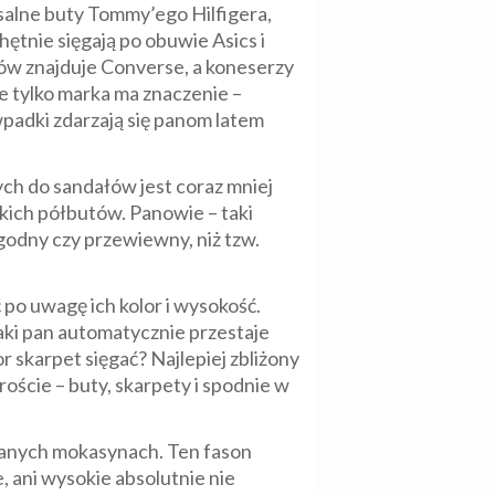
salne buty Tommy’ego Hilfigera,
hętnie sięgają po obuwie Asics i
ków znajduje Converse, a koneserzy
e tylko marka ma znaczenie –
wpadki zdarzają się panom latem
ch do sandałów jest coraz mniej
skich półbutów. Panowie – taki
wygodny czy przewiewny, niż tzw.
po uwagę ich kolor i wysokość.
Taki pan automatycznie przestaje
r skarpet sięgać? Najlepiej zbliżony
roście – buty, skarpety i spodnie w
zanych mokasynach. Ten fason
, ani wysokie absolutnie nie