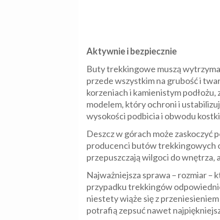
Aktywnie i bezpiecznie
Buty trekkingowe muszą wytrzymać 
przede wszystkim na grubość i twa
korzeniach i kamienistym podłożu, 
modelem, który ochroni i ustabiliz
wysokości podbicia i obwodu kostk
Deszcz w górach może zaskoczyć p
producenci butów trekkingowych 
przepuszczają wilgoci do wnętrza, 
Najważniejsza sprawa – rozmiar – k
przypadku trekkingów odpowiednio 
niestety wiąże się z przeniesienie
potrafią zepsuć nawet najpiękniejs