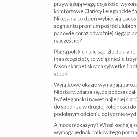
przywiązują wagę do jakości wykona
komfortowe Clarksy i eleganckie fas
Nike, a na co dzień wybierają Lac
segmentu premium pośród ulubionyc
panowie coraz odważniej sięgają po
najczęściej?
Plagą polskich ulic są… źle dobran
(na szczęście!), to wciąż nieźle t
fason skarpet skraca sylwetkę i potr
stopki.
Wyjątkowe okazje wymagają założen
Niestety, zdarza się, że podczas z
być elegancki i nawet najlepiej skr
do spodni, a w drugiej kolejności d
podobnym odcieniu optycznie wydł
A może mokasyny? Włosi kochają s
wymaga jednak całkowitego porzucen