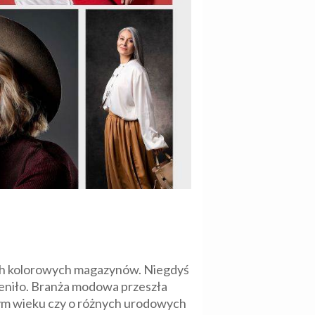
ach kolorowych magazynów. Niegdyś
mieniło. Branża modowa przeszła
żnym wieku czy o różnych urodowych