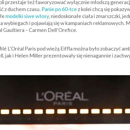
 przestaje też faworyzować wyłącznie młodszą generację. 
iść z duchem czasu.
Panie po 60-tce
z kolei chcą się pokaz
ałe
modelki siwe włosy
, niedoskonałe ciała i zmarszczki, 
a wybiegach i pojawiają się w kampaniach reklamowych. Mo
ul Gaultiera – Carmen Dell’Orefice.
ilé L’Oréal Paris pod wieżą Eiffla można było zobaczyć a
 jak i Helen Miller prezentowały się nienagannie i zachw