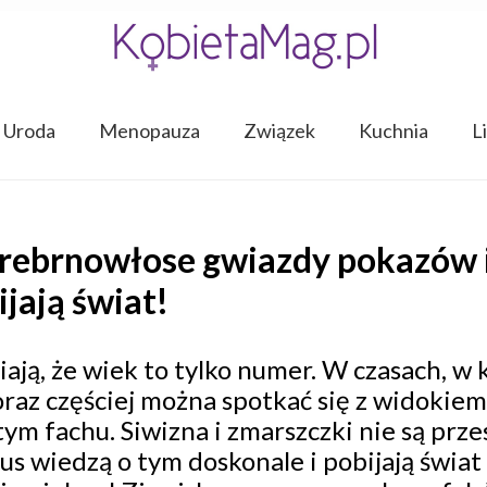
Uroda
Menopauza
Związek
Kuchnia
L
 srebrnowłose gwiazdy pokazów 
jają świat!
ają, że wiek to tylko numer. W czasach, w 
coraz częściej można spotkać się z widokie
ym fachu. Siwizna i zmarszczki nie są prze
s wiedzą o tym doskonale i pobijają świat 