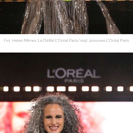
Fot. Helen Mirren, Le Défilé L’Oréal Paris/ mat. prasowe L’Oréal Paris