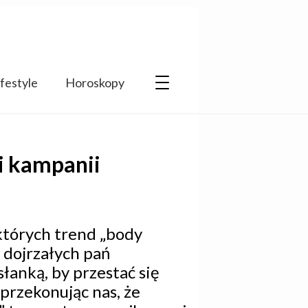
ifestyle
Horoskopy
i kampanii
których trend „body
m dojrzałych pań
słanką, by przestać się
przekonując nas, że