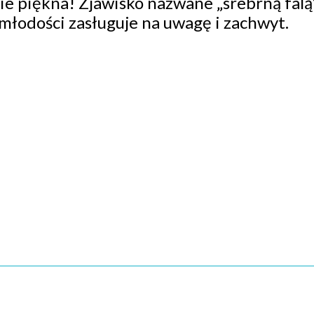
ie piękna! Zjawisko nazwane „srebrną falą”
t młodości zasługuje na uwagę i zachwyt.