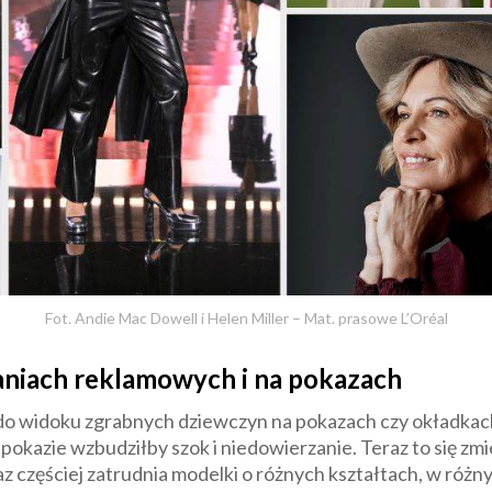
Fot. Andie Mac Dowell i Helen Miller – Mat. prasowe L’Oréal
niach reklamowych i na pokazach
 do widoku zgrabnych dziewczyn na pokazach czy okładk
pokazie wzbudziłby szok i niedowierzanie. Teraz to się z
az częściej zatrudnia modelki o różnych kształtach, w ró