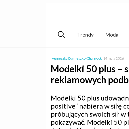
Trendy
Moda
Agnieszka Damieszko-Charnock
,
14 maja 2026
Modelki 50 plus –
reklamowych podbi
Modelki 50 plus udowadni
positive” nabiera w siłę 
próbujących swoich sił w t
pokazywać. Modelki 50 plu