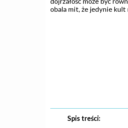
dojrzałość może być równ
obala mit, że jedynie kul
Spis treści: