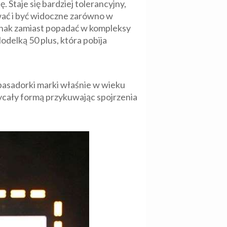
Staje się bardziej tolerancyjny,
ywać i być widoczne zarówno w
jednak zamiast popadać w kompleksy
delką 50 plus, która pobija
mbasadorki marki właśnie w wieku
ycały formą przykuwając spojrzenia