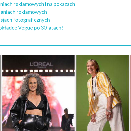
niach reklamowych i na pokazach
paniach reklamowych
esjach fotograficznych
okładce Vogue po 30 latach!