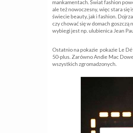
mankamentach. Świat fashion powoli
ale też nowoczesny, więc stara się 
świecie beauty, jak i fashion. Dojrz
czy chować się w domach goszczą n
wybiegi jest np. ulubienica Jean Pa
Ostatnio na pokazie pokazie Le Déf
50-plus. Zarówno Andie Mac Dowell,
wszystkich zgromadzonych.