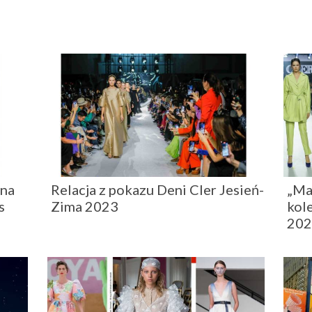
 na
Relacja z pokazu Deni Cler Jesień-
„Ma
s
Zima 2023
kol
20