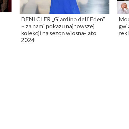
DENI CLER „Giardino dell`Eden”
Mod
– za nami pokazu najnowszej
gwi
kolekcji na sezon wiosna-lato
rek
2024