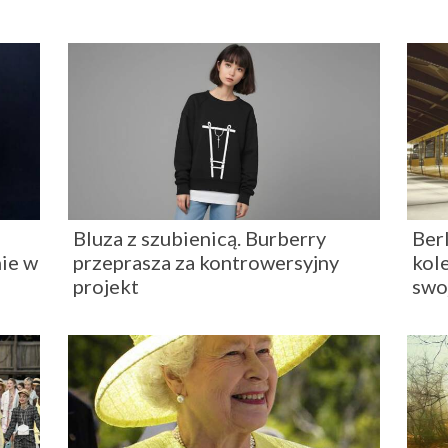
Bluza z szubienicą. Burberry
Ber
ie w
przeprasza za kontrowersyjny
kol
projekt
swo