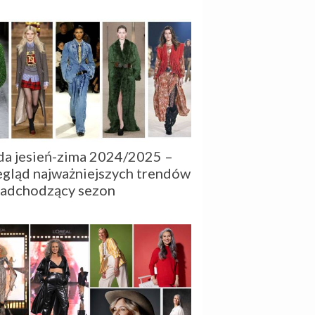
czytelnikom pełen obraz wydarzeń,
a jesień-zima 2024/2025 –
egląd najważniejszych trendów
nadchodzący sezon