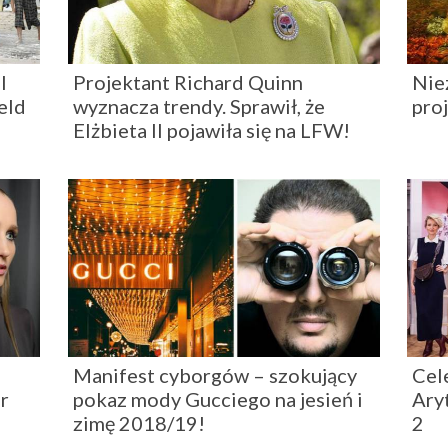
l
Projektant Richard Quinn
Nie
eld
wyznacza trendy. Sprawił, że
pro
Elżbieta II pojawiła się na LFW!
Manifest cyborgów – szokujący
Cele
er
pokaz mody Gucciego na jesień i
Ary
zimę 2018/19!
2