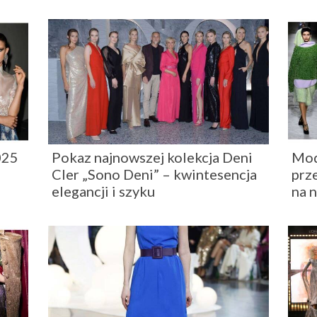
iami świata mody. Dzięki temu, możemy zaoferować naszym 
które kształtują oblicze współczesnej mody.
025
Pokaz najnowszej kolekcja Deni
Mod
Cler „Sono Deni” – kwintesencja
prz
elegancji i szyku
na 