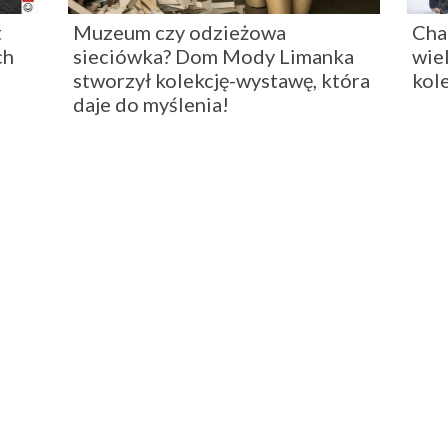
t
Muzeum czy odzieżowa
Cha
ch
sieciówka? Dom Mody Limanka
wie
stworzył kolekcję-wystawę, która
kol
daje do myślenia!