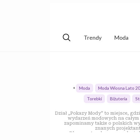
Trendy
Moda
Moda
Moda Wiosna Lato 2
Torebki
Biżuteria
St
Dział „Pokazy Mody” to miejsce, gdzie każdy miłośnik mody znajdzie coś dla siebie. Regularnie publikujemy relacje z najważniejszych
wydarzeń modowych na całym św
zapominamy także o polskich wy
znanych projektant
Dbamy o to, aby nasze relacje
fotografami, którzy uchwytują na