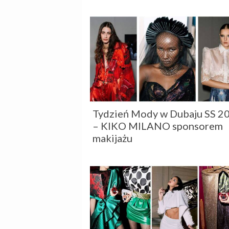
oraz wywiady z kluczowymi postac
Tydzień Mody w Dubaju SS 2
– KIKO MILANO sponsorem
makijażu