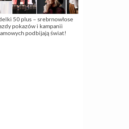
elki 50 plus – srebrnowłose
azdy pokazów i kampanii
lamowych podbijają świat!