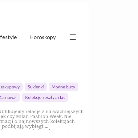
ifestyle
Horoskopy
 zakupowy
Sukienki
Modne buty
 Karnawał
Kolekcje zeszłych lat
ek czy Milan Fashion Week. Nie
rmacji o najnowszych kolekcjach
 podbijają wybiegi.
spółpracujemy z doświadczonymi
ecie również komentarze ekspertów