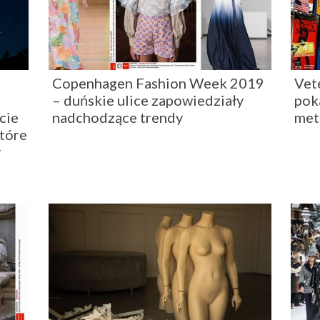
Copenhagen Fashion Week 2019
Vet
– duńskie ulice zapowiedziały
pok
cie
nadchodzące trendy
met
które
y