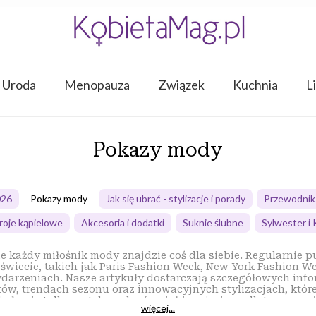
Uroda
Menopauza
Związek
Kuchnia
L
Pokazy mody
026
Pokazy mody
Jak się ubrać - stylizacje i porady
Przewodnik
roje kąpielowe
Akcesoria i dodatki
Suknie ślubne
Sylwester i
iecie, takich jak Paris Fashion Week, New York Fashion We
darzeniach. Nasze artykuły dostarczają szczegółowych info
ów, trendach sezonu oraz innowacyjnych stylizacjach, które
 były nie tylko rzetelne, ale również inspirujące, dlatego w
więcej...
jciekawsze momenty z pokazów. W naszych tekstach znajdzi