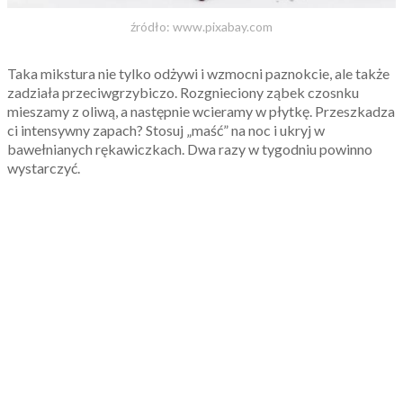
źródło: www.pixabay.com
Taka mikstura nie tylko odżywi i wzmocni paznokcie, ale także
zadziała przeciwgrzybiczo. Rozgnieciony ząbek czosnku
mieszamy z oliwą, a następnie wcieramy w płytkę. Przeszkadza
ci intensywny zapach? Stosuj „maść” na noc i ukryj w
bawełnianych rękawiczkach. Dwa razy w tygodniu powinno
wystarczyć.