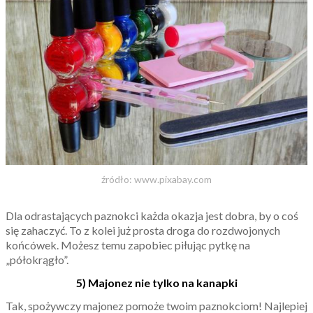
źródło: www.pixabay.com
Dla odrastających paznokci każda okazja jest dobra, by o coś
się zahaczyć. To z kolei już prosta droga do rozdwojonych
końcówek. Możesz temu zapobiec piłując pytkę na
„półokrągło”.
5) Majonez nie tylko na kanapki
Tak, spożywczy majonez pomoże twoim paznokciom! Najlepiej