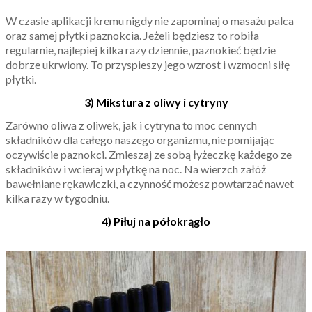
W czasie aplikacji kremu nigdy nie zapominaj o masażu palca
oraz samej płytki paznokcia. Jeżeli będziesz to robiła
regularnie, najlepiej kilka razy dziennie, paznokieć będzie
dobrze ukrwiony. To przyspieszy jego wzrost i wzmocni siłę
płytki.
3) Mikstura z oliwy i cytryny
Zarówno oliwa z oliwek, jak i cytryna to moc cennych
składników dla całego naszego organizmu, nie pomijając
oczywiście paznokci. Zmieszaj ze sobą łyżeczkę każdego ze
składników i wcieraj w płytkę na noc. Na wierzch załóż
bawełniane rękawiczki, a czynność możesz powtarzać nawet
kilka razy w tygodniu.
4) Piłuj na półokrągło