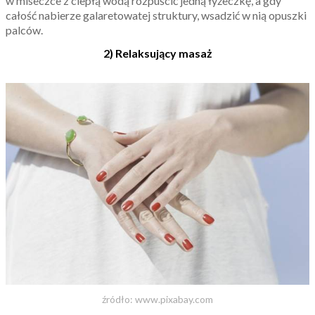
w miseczce z ciepłą wodą rozpuścić jedną łyżeczkę, a gdy
całość nabierze galaretowatej struktury, wsadzić w nią opuszki
palców.
2) Relaksujący masaż
źródło: www.pixabay.com