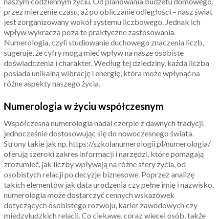
naszym codziennym życiu. Od planowania budżetu domowego,
przez mierzenie czasu, aż po obliczanie odległości – nasz świat
jest zorganizowany wokół systemu liczbowego. Jednak ich
wpływ wykracza poza te praktyczne zastosowania.
Numerologia, czyli studiowanie duchowego znaczenia liczb,
sugeruje, że cyfry mogą mieć wpływ na nasze osobiste
doświadczenia i charakter. Według tej dziedziny, każda liczba
posiada unikalną wibrację i energię, która może wpłynąć na
różne aspekty naszego życia.
Numerologia w życiu współczesnym
Współczesna numerologia nadal czerpie z dawnych tradycji,
jednocześnie dostosowując się do nowoczesnego świata.
Strony takie jak np. https://szkolanumerologii.pl/numerologia/
oferują szeroki zakres informacji i narzędzi, które pomagają
zrozumieć, jak liczby wpływają na różne sfery życia, od
osobistych relacji po decyzje biznesowe. Poprzez analizę
takich elementów jak data urodzenia czy pełne imię i nazwisko,
numerologia może dostarczyć cennych wskazówek
dotyczących osobistego rozwoju, karier zawodowych czy
międzyludzkich relacji. Co ciekawe, coraz więcej osób, także