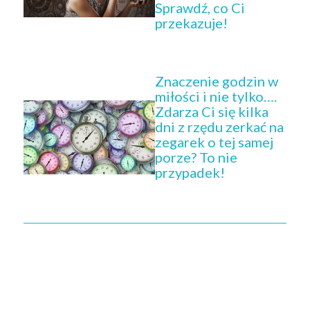
Sprawdź, co Ci
przekazuje!
Znaczenie godzin w
miłości i nie tylko….
Zdarza Ci się kilka
dni z rzędu zerkać na
zegarek o tej samej
porze? To nie
przypadek!