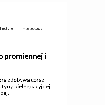
ifestyle
Horoskopy
 promiennej i
tóra zdobywa coraz
utyny pielęgnacyjnej.
żej.