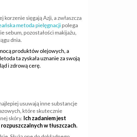
korzenie sięgają Azji, a zwłaszcza
eańska metoda pielęgnacji
polega
e sebum, pozostałości makijażu,
ągu dnia.
omocą produktów olejowych, a
etoda ta zyskała uznanie za swoją
ląd i zdrową cerę.
najlepiej usuwają inne substancje
azowych, które skutecznie
nej skóry.
Ich zadaniem jest
ń rozpuszczalnych w tłuszczach.
mulsje. Służą one do dokładnego