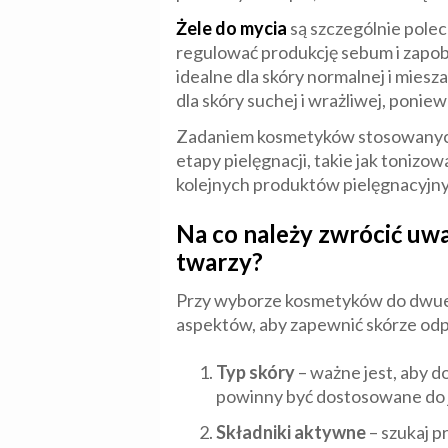
Żele do mycia
są szczególnie polec
regulować produkcję sebum i zapo
idealne dla skóry normalnej i miesz
dla skóry suchej i wrażliwej, poni
Zadaniem kosmetyków stosowanych w
etapy pielęgnacji, takie jak tonizo
kolejnych produktów pielęgnacyjnyc
Na co należy zwrócić u
twarzy?
Przy wyborze kosmetyków do dwuet
aspektów, aby zapewnić skórze odp
Typ skóry
– ważne jest, aby d
powinny być dostosowane do j
Składniki aktywne
– szukaj p