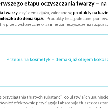
erwszego etapu oczyszczania twarzy – na
a twarzy,
czyli demakijażu, zalecane są
produkty na bazie 
e mleczka do demakijażu
. Produkty te są polecane, poniew
iltry przeciwsłoneczne oraz inne zanieczyszczenia rozpusz
Przepis na kosmetyk – demakijaż olejem koko
e przyciągania tłustych substancji, co ułatwia ich usunięci
ównież efektywnie przyciągają i absorbują tłuszcz oraz zan