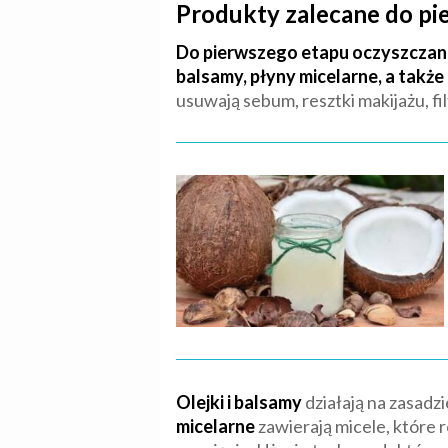
Produkty zalecane do pi
Do pierwszego etapu oczyszczani
balsamy, płyny micelarne, a takż
usuwają sebum, resztki makijażu, f
Olejki i balsamy
działają na zasadzi
micelarne
zawierają micele, które r