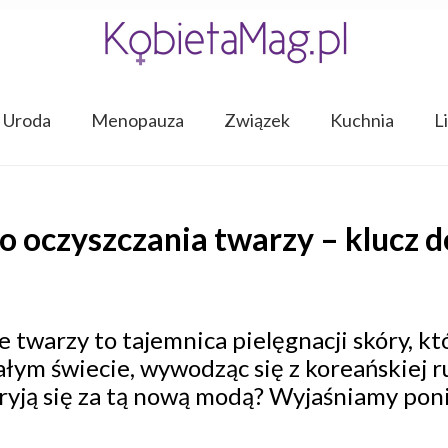
Uroda
Menopauza
Związek
Kuchnia
L
oczyszczania twarzy – klucz do
twarzy to tajemnica pielęgnacji skóry, k
łym świecie, wywodząc się z koreańskiej r
 kryją się za tą nową modą? Wyjaśniamy poni