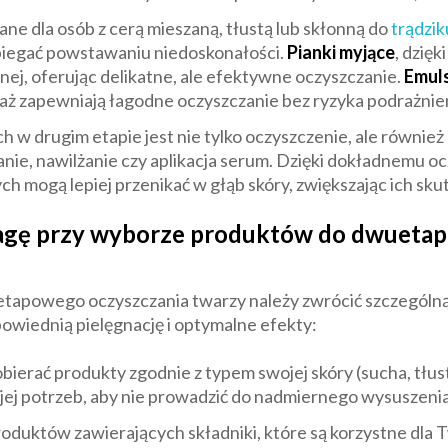
ane dla osób z cerą mieszaną, tłustą lub skłonną do
trądzik
biegać powstawaniu niedoskonałości.
Pianki myjące
, dzięk
anej, oferując delikatne, ale efektywne oczyszczanie.
Emuls
eważ zapewniają łagodne oczyszczanie bez ryzyka podrażnien
 drugim etapie jest nie tylko oczyszczenie, ale również
wanie, nawilżanie czy aplikacja serum. Dzięki dokładnemu o
h mogą lepiej przenikać w głąb skóry, zwiększając ich sku
wagę przy wyborze produktów do dwueta
apowego oczyszczania twarzy należy zwrócić szczególną
owiednią pielęgnację i optymalne efekty:
obierać produkty zgodnie z typem swojej skóry (sucha, tłus
ej potrzeb, aby nie prowadzić do nadmiernego wysuszenia,
roduktów zawierających składniki, które są korzystne dla T