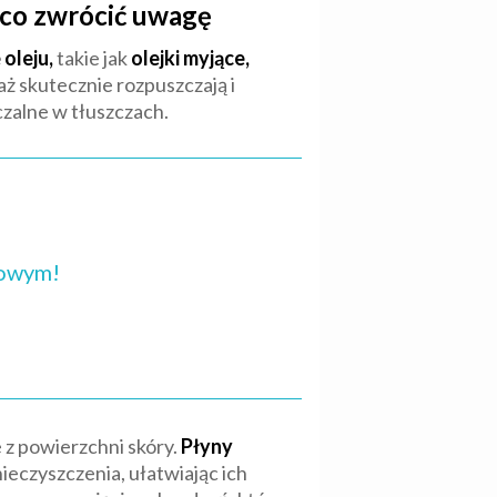
 co zwrócić uwagę
oleju,
takie jak
olejki myjące,
aż skutecznie rozpuszczają i
czalne w tłuszczach.
sowym!
e z powierzchni skóry.
Płyny
ieczyszczenia, ułatwiając ich