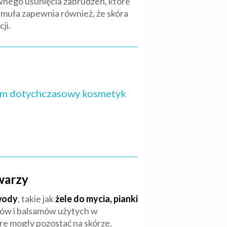
wnego usunięcia zabrudzeń, które
rmuła zapewnia również, że skóra
ji.
ć nim dotychczasowy kosmetyk
twarzy
wody
, takie jak
żele do mycia, pianki
jków i balsamów użytych w
re mogły pozostać na skórze.