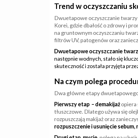
Trend w oczyszczaniu sk
Dwuetapowe oczyszczanie twarzy to 
Korei, gdzie dbałość o zdrowy i pro
na gruntownym oczyszczaniu twarzy
filtrów UV, patogenów oraz zaniecz
Dwuetapowe oczyszczanie twar
następnie wodnych, stało się kluc
skuteczność i została przyjęta prz
Na czym polega procedu
Dwa główne etapy dwuetapowego oc
Pierwszy etap – demakijaż
opiera 
tłuszczowe. Dlatego używa się ole
rozpuszczają makijaż oraz zanieczys
rozpuszczenie i usunięcie sebum,
Drugi etap, mycie,
polega na użyci