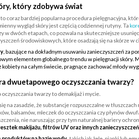
óry, który zdobywa świat
coraz bardziej popularna procedura pielęgnacyjna, której 
mienny wygląd skóry jest częścią codziennej rutyny. Ta
kor
 w dwóch etapach, co pozwala na skuteczniejsze usunięci
yszczeń środowiskowych, które osadzają się na skórze w ci
zy
, bazujące na dokładnym usuwaniu zanieczyszczeń za p
zowym elementem globalnego trendu w pielęgnacji skóry. M
ez kobiety na całym świecie, pragnące zachować młody wyg
ra dwuetapowego oczyszczania twarzy?
zyszczania twarzy to demakijaż i mycie.
się na zasadzie, że substancje rozpuszczalne w tłuszczach 
jków, balsamów, mleczek do oczyszczania czy płynów dwuf
zczenia, nie naruszając przy tym naturalnej bariery ochron
 resztek makijażu, filtrów UV oraz innych zanieczyszcze
u
produktów na bazie wody
, takich jak żele, pianki lub e