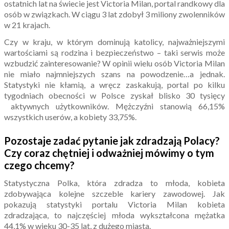
ostatnich lat na świecie jest Victoria Milan, portal randkowy dla
osób w związkach. W ciągu 3 lat zdobył 3 miliony zwolenników
w 21 krajach.
Czy w kraju, w którym dominują katolicy, najważniejszymi
wartościami są rodzina i bezpieczeństwo – taki serwis może
wzbudzić zainteresowanie? W opinii wielu osób Victoria Milan
nie miało najmniejszych szans na powodzenie…a jednak.
Statystyki nie kłamią, a wręcz zaskakują, portal po kilku
tygodniach obecności w Polsce zyskał blisko 30 tysięcy
aktywnych użytkowników. Mężczyźni stanowią 66,15%
wszystkich userów, a kobiety 33,75%.
Pozostaje zadać pytanie jak zdradzają Polacy?
Czy coraz chętniej i odważniej mówimy o tym
czego chcemy?
Statystyczna Polka, która zdradza to młoda, kobieta
zdobywająca kolejne szczeble kariery zawodowej. Jak
pokazują statystyki portalu Victoria Milan kobieta
zdradzająca, to najczęściej młoda wykształcona mężatka
44,1% w wieku 30-35 lat, z dużego miasta.