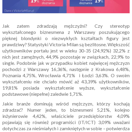
Jak zatem zdradzają mężczyźni? Czy stereotyp
wykształconego biznesmena z Warszawy poszukującego
pięknej blondynki o niezwykłych kształtach figury jest
prawdziwy? Statystyki Victoria Milan są bezlitosne. Większość
użytkowników portalu jest w wieku 30-35 (24,92%) 32,2% z
nich jest zamężnych, 44,9% pozostaje w związkach, 22,9% to
single. Podobnie jak w przypadku kobiet najwięcej mężczyzn
pochodzi z Warszawy 16,36%, następnie z Krakowa 6,48%,
Poznania 4,75%, Wrocławia 4,71% i Łodzi 3,63%. O swoim
wykształceniu nie chciało mówić aż 43,39% użytkowników,
19,81% posiada wykształcenie wyższe, wykształcenie
podstawowe (niepełne) zaledwie 1,71%.
Jakie branże dominują wśród mężczyzn, którzy kochają
zdradzać? Numer jeden, to biznesmeni 5,21%, kolejno
inżynierowie 4,42%, właściciele przedsiębiorstw 4,09%
pojawiają się również programiści (IT/ICT) 3,09% uważani
dotychczas za nieśmiałych i zamkniętych w sobie – potwierdza