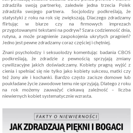
zdradziła swoją partnerkę, zaledwie jedna trzecia Polek
zdradziła swojego partnera. Socjolodzy podkreślają, że
statystyki z roku na rok się zwiększają. Dlaczego zdradzamy
flirtując w biurze czy na firmowych imprezach
przygotowanymi tekstami na podryw? Szara codzienność dnia,
rutyna, a może pragnienie zaspokojenia ukrytych pragnień?
Jedno jest pewne zdradzamy coraz częściej i chętniej.
Znani psycholodzy i seksuolodzy komentując badania CBOS
podkreślają, że zdradzie z pewnością sprzyjają zmiany
cywilizacyjne jakich doświadczamy. Kobiety pragną wyjść z
cienia i spełniać się nie tylko jako kobiety sukcesu, matki czy
też żony ale i kochanki. Bardzo często zacisze domowe lub
poukładane życie zawodowe temu nie sprzyjają. Dlatego z roku
na rok możemy zauważyć ciekawą zależność – liczba
niewiernych kobiet systematycznie wzrasta.