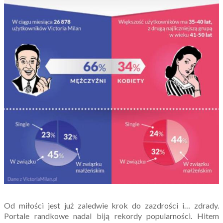
Od miłości jest już zaledwie krok do zazdrości i… zdrady.
Portale randkowe nadal biją rekordy popularności. Hitem