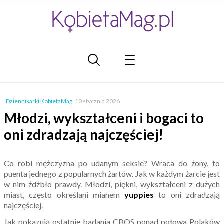
Dziennikarki KobietaMag
,
10 stycznia 2026
Młodzi, wykształceni i bogaci to
oni zdradzają najczęściej!
Co robi mężczyzna po udanym seksie? Wraca do żony, to
puenta jednego z popularnych żartów. Jak w każdym żarcie jest
w nim źdźbło prawdy. Młodzi, piękni, wykształceni z dużych
miast, często określani mianem
yuppies
to oni zdradzają
najczęściej.
Jak pokazują ostatnie badania CBOS ponad połowa Polaków