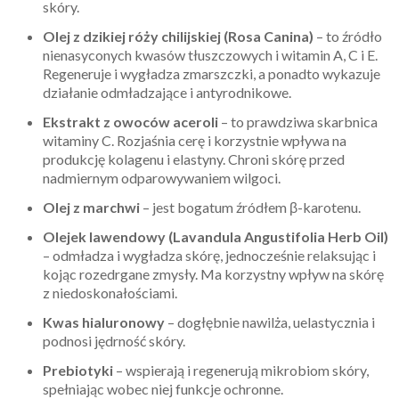
skóry.
Olej z dzikiej róży chilijskiej (Rosa Canina)
– to źródło
nienasyconych kwasów tłuszczowych i witamin A, C i E.
Regeneruje i wygładza zmarszczki, a ponadto wykazuje
działanie odmładzające i antyrodnikowe.
Ekstrakt z owoców aceroli
– to prawdziwa skarbnica
witaminy C. Rozjaśnia cerę i korzystnie wpływa na
produkcję kolagenu i elastyny. Chroni skórę przed
nadmiernym odparowywaniem wilgoci.
Olej z marchwi
– jest bogatum źródłem β-karotenu.
Olejek lawendowy (Lavandula Angustifolia Herb Oil)
– odmładza i wygładza skórę, jednocześnie relaksując i
kojąc rozedrgane zmysły. Ma korzystny wpływ na skórę
z niedoskonałościami.
Kwas hialuronowy
– dogłębnie nawilża, uelastycznia i
podnosi jędrność skóry.
Prebiotyki
– wspierają i regenerują mikrobiom skóry,
spełniając wobec niej funkcje ochronne.