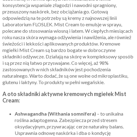
konsystencja wspaniale złagodzi i nawodni spragniony,
przesuszony naskórek, bez obciążania go. Gotową
odpowiedzią na te potrzeby są kremy z najnowszej linii
Laboratorium FLOSLEK. Mist Cream to emulsje w sprayu,
polecane do stosowania wiosną i latem. W ciepłych miesiącach
roku nasza skóra wymaga odżywienia i nawilżenia, ale również
świeżości i lekkości aplikowanych produktów. Kremowe
mgiełki Mist Cream są bardzo bogate w dobroczynne
składniki odżywcze. Działają na skórę w kompleksowy sposób
i są przez nią łatwo przyswajane. Co więcej, aż 98%
zastosowanych w nich składników jest pochodzenia
naturalnego. Warto dodać, że są one wolne od mikroplastiku,
glutenu i laktyny. To produkty w pełni wegańskie.
A oto składniki aktywne kremowych mgiełek Mist
Cream:
Ashwagandha (Withania somnifera)
– to unikalna
roślina adaptogenna. Zabezpiecza przed stresem
oksydacyjnym, przywracając cerze naturalny balans.
Usprawnia odnowę naskórka i dba o kondycję