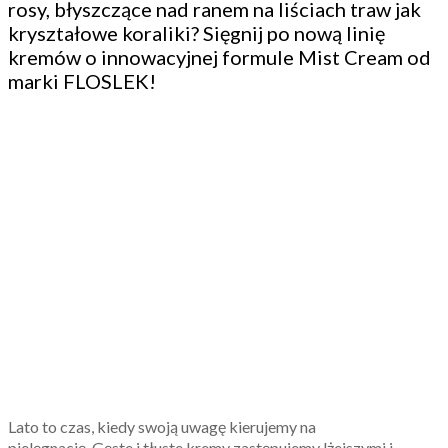
rosy, błyszczące nad ranem na liściach traw jak
kryształowe koraliki? Sięgnij po nową linię
kremów o innowacyjnej formule Mist Cream od
marki FLOSLEK!
Lato to czas, kiedy swoją uwagę kierujemy na
pielęgnację. Gęste i tłuste kremy zastępujemy lżejszymi i