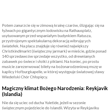
Potem zanurzcie się w zimową krainę czarów, ślizgając się na
łyżwach po gigantycznym lodowisku na Rathausplatz,
usytuowanym przed wspaniałym budynkiem Ratusza,
przystrojonym spektakularną dekoracją wibrujących
światełek. Na placu znajduje się również największy
Christkindlmarkt (świąteczny jarmark) w mieście, gdzie ponad
140 sprzedawców sprzedaje wszystko, od drewnianych
zabawek po świece i słoiki z piklami. Na koniec, po prostu
musicie zarezerwować bilety na bożonarodzeniową mszę w
kaplicy Hofburgkapelle, w której występuje światowej sławy
Wiedeński Chór Chłopięcy.
Magiczny klimat Bożego Narodzenia: Reykjavik
(Islandia)
Nie da się uciec od ducha Yuletide, jeżeli w sezonie
świątecznym pojedziecie do Islandii. Wizyta w Reykjaviku