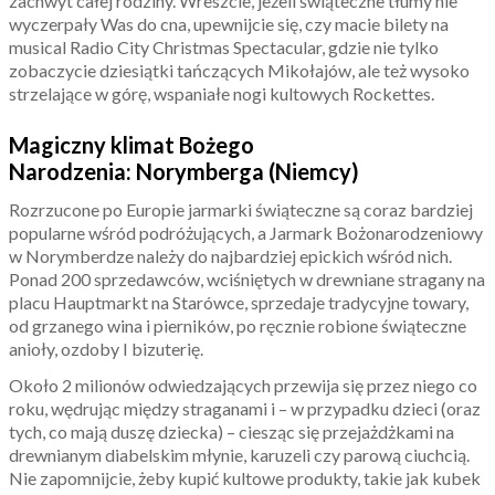
zachwyt całej rodziny. Wreszcie, jeżeli świąteczne tłumy nie
wyczerpały Was do cna, upewnijcie się, czy macie bilety na
musical Radio City Christmas Spectacular, gdzie nie tylko
zobaczycie dziesiątki tańczących Mikołajów, ale też wysoko
strzelające w górę, wspaniałe nogi kultowych Rockettes.
Magiczny klimat Bożego
Narodzenia: Norymberga (Niemcy)
Rozrzucone po Europie jarmarki świąteczne są coraz bardziej
popularne wśród podróżujących, a Jarmark Bożonarodzeniowy
w Norymberdze należy do najbardziej epickich wśród nich.
Ponad 200 sprzedawców, wciśniętych w drewniane stragany na
placu Hauptmarkt na Starówce, sprzedaje tradycyjne towary,
od grzanego wina i pierników, po ręcznie robione świąteczne
anioły, ozdoby I bizuterię.
Około 2 milionów odwiedzających przewija się przez niego co
roku, wędrując między straganami i – w przypadku dzieci (oraz
tych, co mają duszę dziecka) – ciesząc się przejażdżkami na
drewnianym diabelskim młynie, karuzeli czy parową ciuchcią.
Nie zapomnijcie, żeby kupić kultowe produkty, takie jak kubek