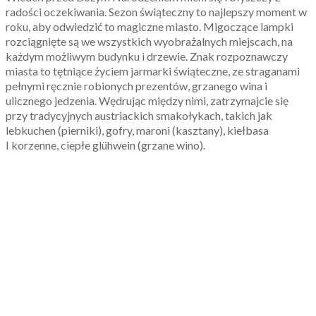
radości oczekiwania. Sezon świąteczny to najlepszy moment w
roku, aby odwiedzić to magiczne miasto. Migoczące lampki
rozciągnięte są we wszystkich wyobrażalnych miejscach, na
każdym możliwym budynku i drzewie. Znak rozpoznawczy
miasta to tętniące życiem jarmarki świąteczne, ze straganami
pełnymi ręcznie robionych prezentów, grzanego wina i
ulicznego jedzenia. Wędrując między nimi, zatrzymajcie się
przy tradycyjnych austriackich smakołykach, takich jak
lebkuchen (pierniki), gofry, maroni (kasztany), kiełbasa
I korzenne, ciepłe glühwein (grzane wino).