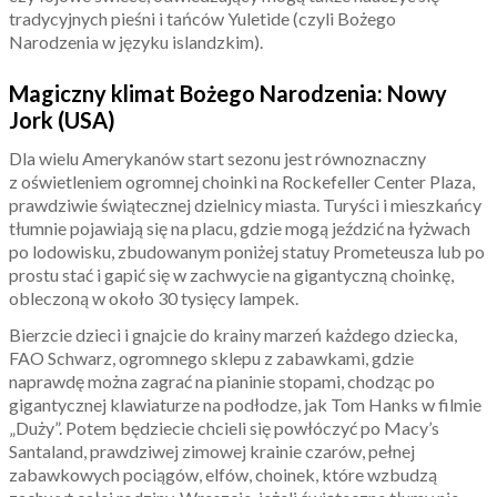
tradycyjnych pieśni i tańców Yuletide (czyli Bożego
Narodzenia w języku islandzkim).
Magiczny klimat Bożego Narodzenia: Nowy
Jork (USA)
Dla wielu Amerykanów start sezonu jest równoznaczny
z oświetleniem ogromnej choinki na Rockefeller Center Plaza,
prawdziwie świątecznej dzielnicy miasta. Turyści i mieszkańcy
tłumnie pojawiają się na placu, gdzie mogą jeździć na łyżwach
po lodowisku, zbudowanym poniżej statuy Prometeusza lub po
prostu stać i gapić się w zachwycie na gigantyczną choinkę,
obleczoną w około 30 tysięcy lampek.
Bierzcie dzieci i gnajcie do krainy marzeń każdego dziecka,
FAO Schwarz, ogromnego sklepu z zabawkami, gdzie
naprawdę można zagrać na pianinie stopami, chodząc po
gigantycznej klawiaturze na podłodze, jak Tom Hanks w filmie
„Duży”. Potem będziecie chcieli się powłóczyć po Macy’s
Santaland, prawdziwej zimowej krainie czarów, pełnej
zabawkowych pociągów, elfów, choinek, które wzbudzą