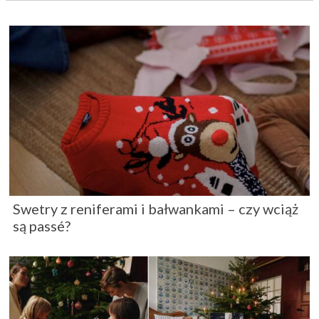
Swetry z reniferami i bałwankami – czy wciąż
są passé?