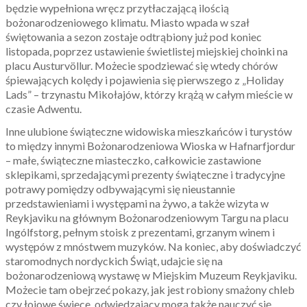
będzie wypełniona wręcz przytłaczającą ilością
bożonarodzeniowego klimatu. Miasto wpada w szał
świętowania a sezon zostaje odtrąbiony już pod koniec
listopada, poprzez ustawienie świetlistej miejskiej choinki na
placu Austurvöllur. Możecie spodziewać się wtedy chórów
śpiewających kolędy i pojawienia się pierwszego z „Holiday
Lads” – trzynastu Mikołajów, którzy krążą w całym mieście w
czasie Adwentu.
Inne ulubione świąteczne widowiska mieszkańców i turystów
to między innymi Bożonarodzeniowa Wioska w Hafnarfjordur
– małe, świąteczne miasteczko, całkowicie zastawione
sklepikami, sprzedającymi prezenty świąteczne i tradycyjne
potrawy pomiędzy odbywającymi się nieustannie
przedstawieniami i występami na żywo, a także wizyta w
Reykjaviku na głównym Bożonarodzeniowym Targu na placu
Ingólfstorg, pełnym stoisk z prezentami, grzanym winem i
występów z mnóstwem muzyków. Na koniec, aby doświadczyć
staromodnych nordyckich Świąt, udajcie się na
bożonarodzeniową wystawę w Miejskim Muzeum Reykjaviku.
Możecie tam obejrzeć pokazy, jak jest robiony smażony chleb
czy łojowe świece, odwiedzający mogą także nauczyć się