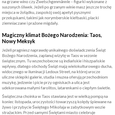
na grzane wino czy Zwetschgenmännle – figurki wykonane z
suszonych śliwek. Jeżeli po grzanym winie masz jeszcze trochę
miejsca w żołądku, zaspokój swój apetyt pysznymi
przekąskami, takimi jak norymberskie kiełbaski, placki
ziemniaczane i prażone migdały.
Magiczny klimat Bożego Narodzenia: Taos,
Nowy Meksyk
Jeżeli pragniesz naprawdę unikalnego doświadczenia Świąt
Bożego Narodzenia, zaplanuj wizytę w Taos w sezonie
świątecznym. Tu wszechobecne są indiańskie i hiszpańskie
wpływy, dlatego obchody Świąt mają wielokulturowego ducha,
widocznego w iluminacji Ledoux Street, na której urocze
uliczne sklepiki galerie, studia i muzea oferują przechodniom
muzykę, jedzenie i picie przy ogniskach a ulica jest
udekorowana małymi farolitos, latarenkami o ciepłym świetle.
Świąteczna choinka w Taos stawiana jest w wielką pompą na
koniec listopada, uroczystości towarzyszą kolędy śpiewane na
żywo i przybycie Świętego Mikołaja w zabytkowym wozie
strażackim. Przed samymi Świętami miasto celebruje