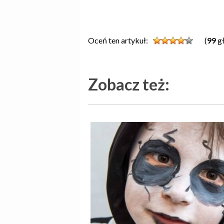
Oceń ten artykuł:
(
99
gł
Zobacz też: