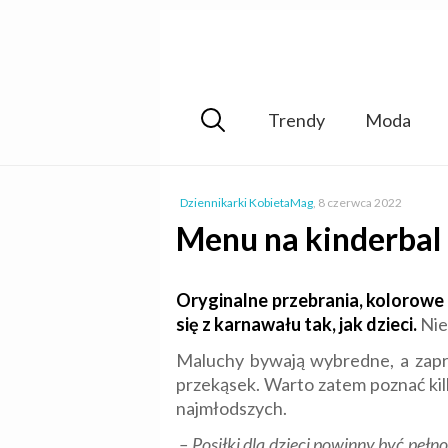
Trendy
Moda
Dziennikarki KobietaMag
,
8 czerwca 2022
Menu na kinderbal
Oryginalne przebrania, kolorowe 
się z karnawału tak, jak dzieci.
Nie
Maluchy bywają wybredne, a zapr
przekąsek. Warto zatem poznać ki
najmłodszych.
– Posiłki dla dzieci powinny być pełn