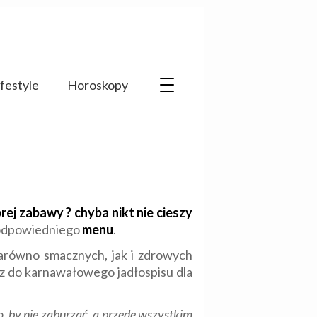
ifestyle
Horoskopy
ej zabawy ? chyba nikt nie cieszy
 odpowiedniego
menu
.
arówno smacznych, jak i zdrowych
z do karnawałowego jadłospisu dla
to, by nie zaburzać, a przede wszystkim