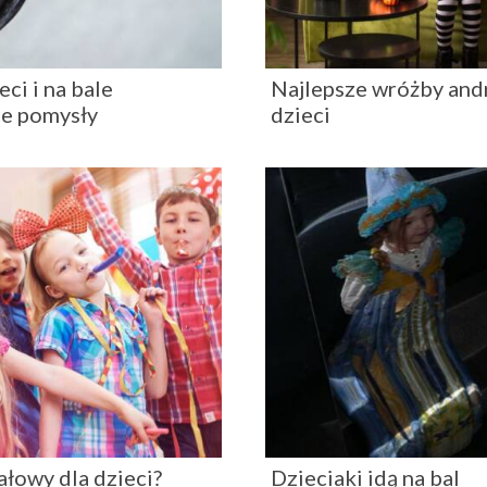
ci i na bale
Najlepsze wróżby andr
ze pomysły
dzieci
łowy dla dzieci?
Dzieciaki idą na bal