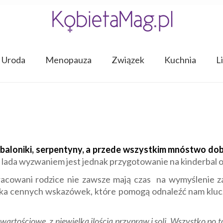
Uroda
Menopauza
Związek
Kuchnia
L
baloniki, serpentyny, a przede wszystkim mnóstwo dobr
 lada wyzwaniem jest jednak przygotowanie na kinderbal
acowani rodzice nie zawsze mają czas na wymyślenie z
lka cennych wskazówek, które pomogą odnaleźć nam kluc
owartościowe, z niewielką ilością przypraw i soli. Wszystko po 