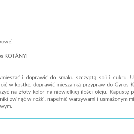
rwowej
ros KOTÁNYI
mieszać i doprawić do smaku szczyptą soli i cukru. U
oić w kostkę, doprawić mieszanką przypraw do Gyros 
żyć na złoty kolor na niewielkiej ilości oleju. Kapustę
śniki zwinąć w rożki, napełnić warzywami i usmażonym mi
owym.