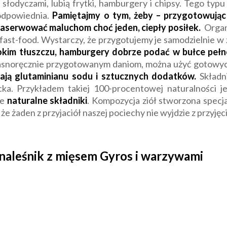
 słodyczami, lubią frytki, hamburgery i chipsy. Tego typ
 odpowiednia.
Pamiętajmy o tym, żeby – przygotowując
 zaserwować maluchom choć jeden, ciepły posiłek.
Organ
fast-food. Wystarczy, że przygotujemy je samodzielnie w 
ębokim tłuszczu, hamburgery dobrze podać w bułce pełn
snoręcznie przygotowanym daniom, można użyć gotowych
rają glutaminianu sodu i sztucznych dodatków.
Składni
ecka. Przykładem takiej 100-procentowej naturalności 
ie
naturalne składniki
. Kompozycja ziół stworzona specja
e żaden z przyjaciół naszej pociechy nie wyjdzie z przyjęc
naleśnik z mięsem Gyros i warzywami