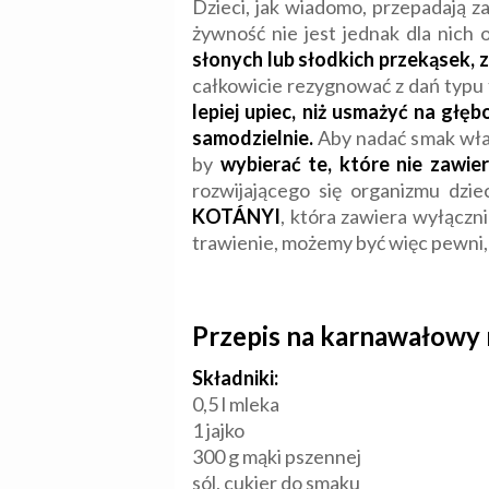
Dzieci, jak wiadomo, przepadają za
żywność nie jest jednak dla nich
słonych lub słodkich przekąsek,
całkowicie rezygnować z dań typu 
lepiej upiec, niż usmażyć na gł
samodzielnie.
Aby nadać smak wła
by
wybierać te, które nie zawie
rozwijającego się organizmu dzi
KOTÁNYI
, która zawiera wyłączn
trawienie, możemy być więc pewni, ż
Przepis na karnawałowy 
Składniki:
0,5 l mleka
1 jajko
300 g mąki pszennej
sól, cukier do smaku