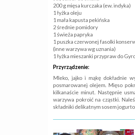
200 g mięsa kurczaka (ew. indyka)
1 łyżka oleju
1 mała kapusta pekińska
2 średnie pomidory
1 świeża papryka
1 puszka czerwonej fasolki konse
(inne warzywa wg uznania)
1 łyżka mieszanki przypraw do Gy
Przyrządzenie:
Mleko, jajko i mąkę dokładnie wy
posmarowanej olejem. Mięso pokr
kilkanaście minut. Następnie usma
warzywa pokroić na cząstki. Nale
składniki delikatnym sosem jogurt