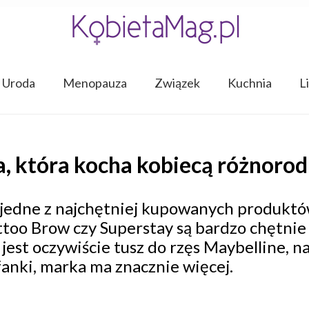
Uroda
Menopauza
Związek
Kuchnia
L
, która kocha kobiecą różnoro
 jedne z najchętniej kupowanych produkt
attoo Brow czy Superstay są bardzo chętni
jest oczywiście tusz do rzęs Maybelline, 
fanki, marka ma znacznie więcej.