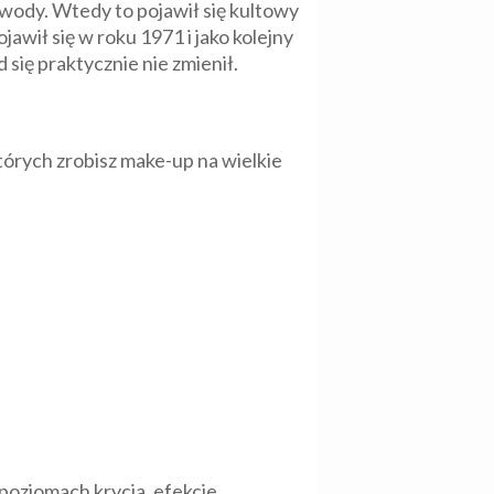
 wody. Wtedy to pojawił się kultowy
awił się w roku 1971 i jako kolejny
d się praktycznie nie zmienił.
órych zrobisz make-up na wielkie
poziomach krycia, efekcie