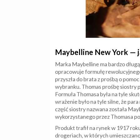
Maybelline New York — j
Marka Maybelline ma bardzo długą j
opracowuje formułę rewolucyjnego 
przyszła do brata z prośbą o pomoc
wybranku. Thomas prośbę siostry po
Formuła Thomasa była na tyle skute
wrażenie było na tyle silne, że para
część siostry nazwana została Mayb
wykorzystanego przez Thomasa po
Produkt trafił na rynek w 1917 rok
drogeriach, w których umieszczano