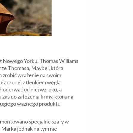
k z Nowego Yorku, Thomas Williams
trze Thomasa, Maybel, która
a zrobić wrażenie na swoim
ołączonej z tlenkiem węgla.
ł oderwać od niej wzroku, a
 zaś do założenia firmy, która na
 drugiego ważnego produktu
ch montowano specjalne szafy w
 Marka jednak na tym nie