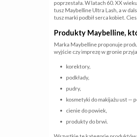
poprzestała. W latach 60. XX wieku
tusz Maybelline Ultra Lash, a w dal
tusz marki podbił serca kobiet. Ciesz
Produkty Maybelline, któ
Marka Maybelline proponuje produkt
wyjście czy imprezę w gronie przyja
korektory,
podkłady,
pudry,
kosmetyki do makijażu ust — p
cienie do powiek,
produkty do brwi.
Wszystkie te kategorie produktów 