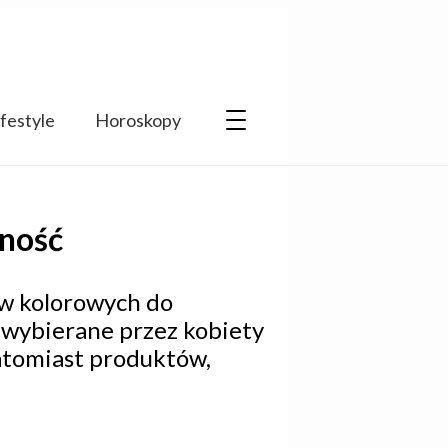
ifestyle
Horoskopy
dność
ów kolorowych do
e wybierane przez kobiety
natomiast produktów,