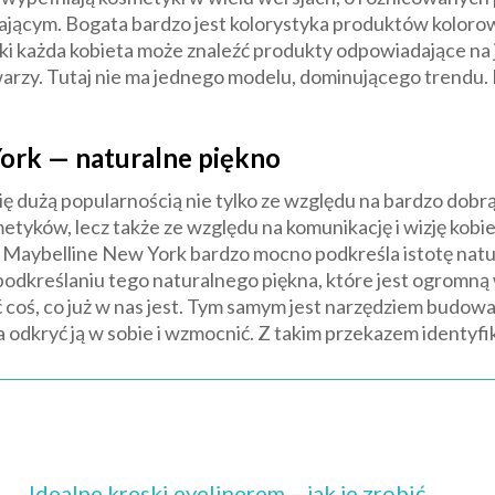
ającym. Bogata bardzo jest kolorystyka produktów kolorow
ki każda kobieta może znaleźć produkty odpowiadające na 
arzy. Tutaj nie ma jednego modelu, dominującego trendu
ork — naturalne piękno
ę dużą popularnością nie tylko ze względu na bardzo dobrą 
tyków, lecz także ze względu na komunikację i wizję kobi
 Maybelline New York bardzo mocno podkreśla istotę natu
 podkreślaniu tego naturalnego piękna, które jest ogromną 
coś, co już w nas jest. Tym samym jest narzędziem budowa
a odkryć ją w sobie i wzmocnić. Z takim przekazem identyfik
Idealne kreski eyelinerem – jak je zrobić