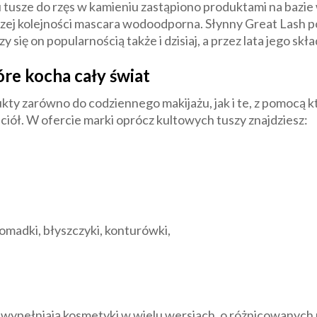
 tusze do rzęs w kamieniu zastąpiono produktami na bazie
szej kolejności mascara wodoodporna. Słynny Great Lash poj
y się on popularnością także i dzisiaj, a przez lata jego skła
re kocha cały świat
y zarówno do codziennego makijażu, jak i te, z pomocą kt
ciół. W ofercie marki oprócz kultowych tuszy znajdziesz:
omadki, błyszczyki, konturówki,
wypełniają kosmetyki w wielu wersjach, o różnicowanych 