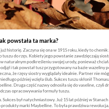
ak powstała ta marka?
uż historię. Zaczyna się ona w 1915 roku, kiedy to chemi
tuszu do rzęs. Kobiety jego powstanie zawdzięczają sios
 w naturalnym podkreśleniu swojej urody, ponieważ chciał
djął i tak powstał tusz przygotowany na bazie wazeliny p
czna, że rzęsy siostry wyglądały idealnie. Partner nie móg
 niedługo później wzięła ślub. Sukces tuszu skłonił Thomasa
elline. Druga część nazwy odnosiła się do vaseline, czyli
dczas opracowywania formuły tuszu.
u. Sukces był natychmiastowy. Już 15 lat później w Stana
 produkty marki Maybelline. To była prawdziwa rewolucja.