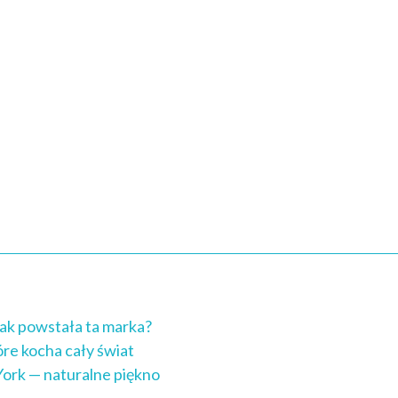
ak powstała ta marka?
re kocha cały świat
ork — naturalne piękno