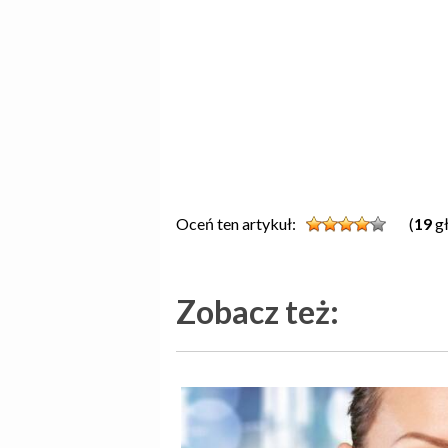
Oceń ten artykuł:
(
19
gł
Zobacz też: