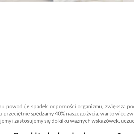
u powoduje spadek odporności organizmu, zwiększa pod
 przeciętnie spędzamy 40% naszego życia, warto więc zw
nujemy i zastosujemy się do kilku ważnych wskazówek, uczu