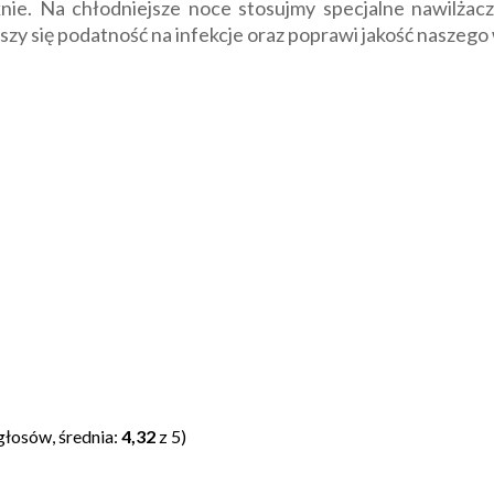
nie. Na chłodniejsze noce stosujmy specjalne nawilżac
jszy się podatność na infekcje oraz poprawi jakość naszeg
głosów, średnia:
4,32
z 5)