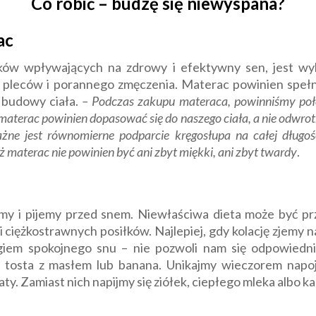
Co robić – budzę się niewyspana?
ac
ików wpływających na zdrowy i efektywny sen, jest wy
 pleców i porannego zmęczenia. Materac powinien spełn
 budowy ciała.
– Podczas zakupu materaca, powinniśmy poł
o materac powinien dopasować się do naszego ciała, a nie odwrot
żne jest równomierne podparcie kręgosłupa na całej długoś
eż materac nie powinien być ani zbyt miękki, ani zbyt twardy
.
my i pijemy przed snem. Niewłaściwa dieta może być p
 ciężkostrawnych posiłków. Najlepiej, gdy kolację zjemy n
iem spokojnego snu – nie pozwoli nam się odpowiedn
 tosta z masłem lub banana. Unikajmy wieczorem napo
aty. Zamiast nich napijmy się ziółek, ciepłego mleka albo k