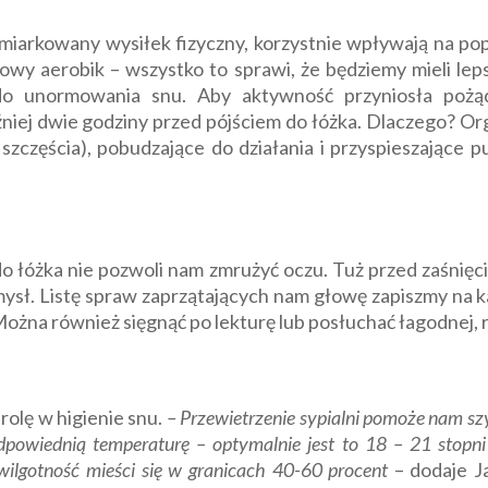
miarkowany wysiłek fizyczny, korzystnie wpływają na pop
wy aerobik – wszystko to sprawi, że będziemy mieli leps
do unormowania snu. Aby aktywność przyniosła pożąd
iej dwie godziny przed pójściem do łóżka. Dlaczego? Or
zczęścia), pobudzające do działania i przyspieszające pu
 do łóżka nie pozwoli nam zmrużyć oczu. Tuż przed zaśni
umysł. Listę spraw zaprzątających nam głowę zapiszmy n
Można również sięgnąć po lekturę lub posłuchać łagodnej, 
rolę w higienie snu.
– Przewietrzenie sypialni pomoże nam szy
powiednią temperaturę – optymalnie jest to 18 – 21 stopni 
wilgotność mieści się w granicach 40-60 procent
– dodaje J