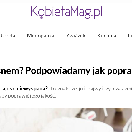
Uroda
Menopauza
Związek
Kuchnia
L
snem? Podpowiadamy jak popraw
stajesz niewyspana?
To znak, że już najwyższy czas zm
aby poprawić jego jakość.