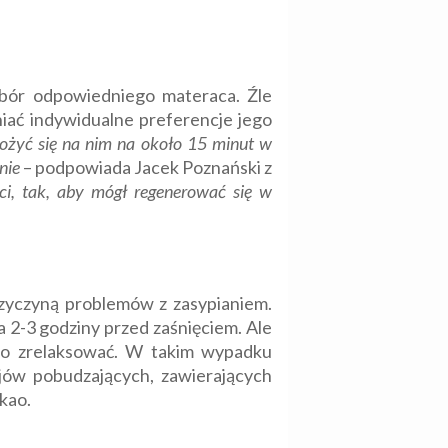
bór odpowiedniego materaca. Źle
iać indywidualne preferencje jego
ożyć się na nim na około 15 minut w
nie
– podpowiada Jacek Poznański z
ci, tak, aby mógł regenerować się w
rzyczyną problemów z zasypianiem.
a 2-3 godziny przed zaśnięciem. Ale
io zrelaksować. W takim wypadku
jów pobudzających, zawierających
akao.