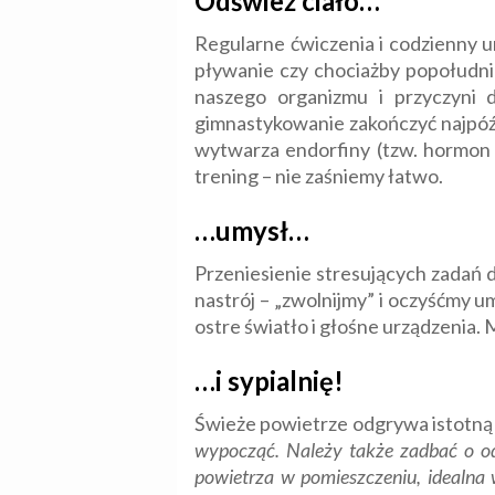
Odśwież ciało…
Regularne ćwiczenia i codzienny u
pływanie czy chociażby popołudnio
naszego organizmu i przyczyni 
gimnastykowanie zakończyć najpóźn
wytwarza endorfiny (tzw. hormon s
trening – nie zaśniemy łatwo.
…umysł…
Przeniesienie stresujących zadań
nastrój – „zwolnijmy” i oczyśćmy 
ostre światło i głośne urządzenia. 
…i sypialnię!
Świeże powietrze odgrywa istotną 
wypocząć. Należy także zadbać o od
powietrza w pomieszczeniu, idealna 