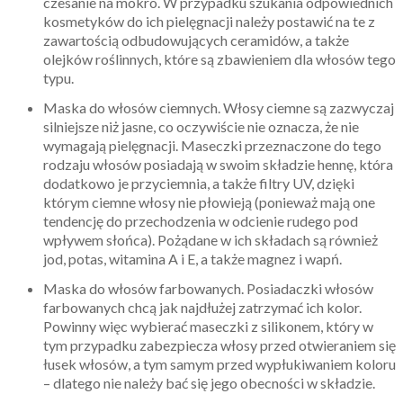
czesanie na mokro. W przypadku szukania odpowiednich
kosmetyków do ich pielęgnacji należy postawić na te z
zawartością odbudowujących ceramidów, a także
olejków roślinnych, które są zbawieniem dla włosów tego
typu.
Maska do włosów ciemnych. Włosy ciemne są zazwyczaj
silniejsze niż jasne, co oczywiście nie oznacza, że nie
wymagają pielęgnacji. Maseczki przeznaczone do tego
rodzaju włosów posiadają w swoim składzie hennę, która
dodatkowo je przyciemnia, a także filtry UV, dzięki
którym ciemne włosy nie płowieją (ponieważ mają one
tendencję do przechodzenia w odcienie rudego pod
wpływem słońca). Pożądane w ich składach są również
jod, potas, witamina A i E, a także magnez i wapń.
Maska do włosów farbowanych. Posiadaczki włosów
farbowanych chcą jak najdłużej zatrzymać ich kolor.
Powinny więc wybierać maseczki z silikonem, który w
tym przypadku zabezpiecza włosy przed otwieraniem się
łusek włosów, a tym samym przed wypłukiwaniem koloru
– dlatego nie należy bać się jego obecności w składzie.