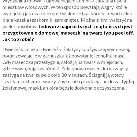
Wydzielina łojowa i rogowaciejące komórki zatykają ujścia
mieszków włosowych. W ten sposób powstają wągry, które
wyglądają jak czarne kropki w skórze (zaskórniki otwarte) lub
biała kaszka (zaskórniki zamknięte). Można z nimi walczyć na
wiele sposobów.
Jednym z najprostszych i najtańszych jest
przygotowanie domowej maseczki na twarz typu peel off.
Jak to zrobić?
Dwie łyżki mleka i dwie łyżki żelatyny spożywczej wymieszaj,
podgrzewając je w garnuszku, aż powstanie jednolita masa.
Gdy maseczka przestygnie, nałóż ją na twarz w miejscach,
gdzie występują zaskórniki. Żelatynowa maseczka na wągry
zastyga na twarzy po około 30 minutach. Ściągnij ją wtedy
szybkim ruchem z twarzy. Zaskórniki przykleją się do zastygłej
żelatynowej maski, a skóra będzie doskonale oczyszczona.