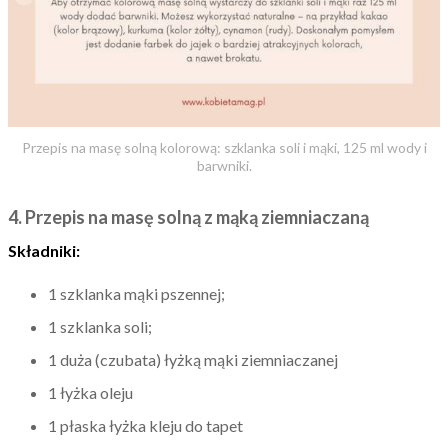
Przepis na masę solną kolorową: szklanka soli i mąki, 125 ml wody i
barwniki.
4. Przepis na masę solną z mąką ziemniaczaną
Składniki:
1 szklanka mąki pszennej;
1 szklanka soli;
1 duża (czubata) łyżką mąki ziemniaczanej
1 łyżka oleju
1 płaska łyżka kleju do tapet