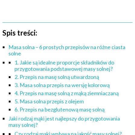
Spis treści:
Masa solna – 6 prostych przepisów na różne ciasta
solne
1. Jakie są idealne proporcje składników do
przygotowania podstawowej masy solnej?
2. Przepis na masę solną utwardzoną
3. Masa solna przepis na wersję kolorową
4. Przepis na masę solną z mąką ziemniaczaną
5. Masa solna przepis z olejem
6. Przepis na bezglutenową masę solną
Jaki rodzaj mąki jest najlepszy do przygotowania
masy solnej?
Czy rodzaj mąki wpływa na jakość masy solnej?