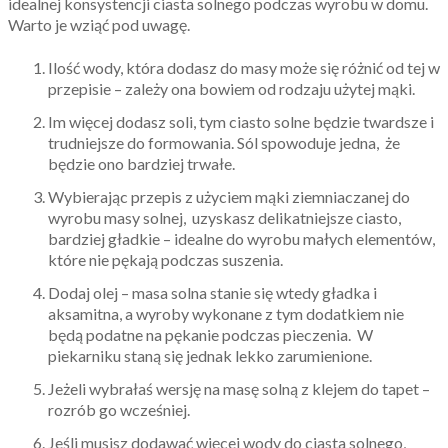
idealnej konsystencji ciasta solnego podczas wyrobu w domu.
Warto je wziąć pod uwagę.
Ilość wody, która dodasz do masy może się różnić od tej w
przepisie – zależy ona bowiem od rodzaju użytej mąki.
Im więcej dodasz soli, tym ciasto solne będzie twardsze i
trudniejsze do formowania. Sól spowoduje jedna, że
będzie ono bardziej trwałe.
Wybierając przepis z użyciem mąki ziemniaczanej do
wyrobu masy solnej, uzyskasz delikatniejsze ciasto,
bardziej gładkie – idealne do wyrobu małych elementów,
które nie pękają podczas suszenia.
Dodaj olej – masa solna stanie się wtedy gładka i
aksamitna, a wyroby wykonane z tym dodatkiem nie
będą podatne na pękanie podczas pieczenia. W
piekarniku staną się jednak lekko zarumienione.
Jeżeli wybrałaś wersję na masę solną z klejem do tapet –
rozrób go wcześniej.
Jeśli musisz dodawać więcej wody do ciasta solnego,