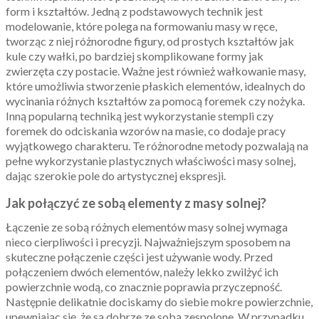
form i kształtów. Jedną z podstawowych technik jest
modelowanie, które polega na formowaniu masy w ręce,
tworząc z niej różnorodne figury, od prostych kształtów jak
kule czy wałki, po bardziej skomplikowane formy jak
zwierzęta czy postacie. Ważne jest również wałkowanie masy,
które umożliwia stworzenie płaskich elementów, idealnych do
wycinania różnych kształtów za pomocą foremek czy nożyka.
Inną popularną techniką jest wykorzystanie stempli czy
foremek do odciskania wzorów na masie, co dodaje pracy
wyjątkowego charakteru. Te różnorodne metody pozwalają na
pełne wykorzystanie plastycznych właściwości masy solnej,
dając szerokie pole do artystycznej ekspresji.
Jak połączyć ze sobą elementy z masy solnej?
Łączenie ze sobą różnych elementów masy solnej wymaga
nieco cierpliwości i precyzji. Najważniejszym sposobem na
skuteczne połączenie części jest używanie wody. Przed
połączeniem dwóch elementów, należy lekko zwilżyć ich
powierzchnie wodą, co znacznie poprawia przyczepność.
Następnie delikatnie dociskamy do siebie mokre powierzchnie,
upewniając się, że są dobrze ze sobą zespolone. W przypadku