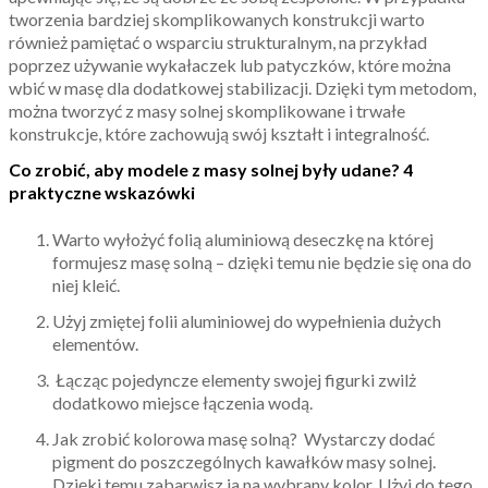
tworzenia bardziej skomplikowanych konstrukcji warto
również pamiętać o wsparciu strukturalnym, na przykład
poprzez używanie wykałaczek lub patyczków, które można
wbić w masę dla dodatkowej stabilizacji. Dzięki tym metodom,
można tworzyć z masy solnej skomplikowane i trwałe
konstrukcje, które zachowują swój kształt i integralność.
Co zrobić, aby modele z masy solnej były udane? 4
praktyczne wskazówki
Warto wyłożyć folią aluminiową deseczkę na której
formujesz masę solną – dzięki temu nie będzie się ona do
niej kleić.
Użyj zmiętej folii aluminiowej do wypełnienia dużych
elementów.
Łącząc pojedyncze elementy swojej figurki zwilż
dodatkowo miejsce łączenia wodą.
Jak zrobić kolorowa masę solną? Wystarczy dodać
pigment do poszczególnych kawałków masy solnej.
Dzięki temu zabarwisz ja na wybrany kolor. Użyj do tego