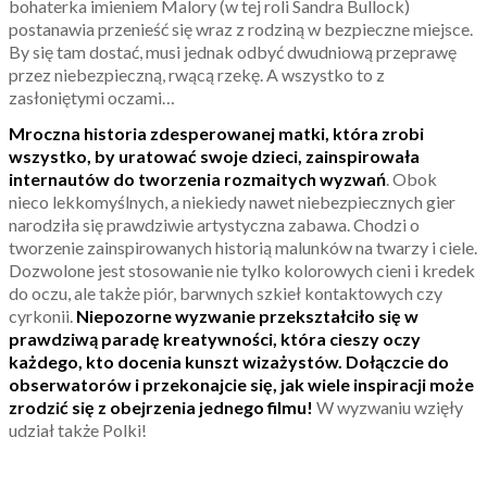
bohaterka imieniem Malory (w tej roli Sandra Bullock)
postanawia przenieść się wraz z rodziną w bezpieczne miejsce.
By się tam dostać, musi jednak odbyć dwudniową przeprawę
przez niebezpieczną, rwącą rzekę. A wszystko to z
zasłoniętymi oczami…
Mroczna historia zdesperowanej matki, która zrobi
wszystko, by uratować swoje dzieci, zainspirowała
internautów do tworzenia rozmaitych wyzwań
. Obok
nieco lekkomyślnych, a niekiedy nawet niebezpiecznych gier
narodziła się prawdziwie artystyczna zabawa. Chodzi o
tworzenie zainspirowanych historią malunków na twarzy i ciele.
Dozwolone jest stosowanie nie tylko kolorowych cieni i kredek
do oczu, ale także piór, barwnych szkieł kontaktowych czy
cyrkonii.
Niepozorne wyzwanie przekształciło się w
prawdziwą paradę kreatywności, która cieszy oczy
każdego, kto docenia kunszt wizażystów.
Dołączcie do
obserwatorów i przekonajcie się, jak wiele inspiracji może
zrodzić się z obejrzenia jednego filmu!
W wyzwaniu wzięły
udział także Polki!