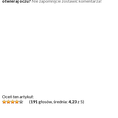
otwieraj oczu?
Nie zapomnijcie zostawić komentarza!
Oceń ten artykuł:
(
191
głosów, średnia:
4,23
z 5)