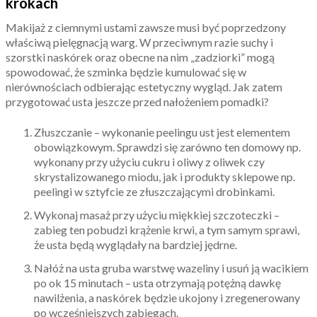
krokach
Makijaż z ciemnymi ustami zawsze musi być poprzedzony
właściwą pielęgnacją warg. W przeciwnym razie suchy i
szorstki naskórek oraz obecne na nim „zadziorki” mogą
spowodować, że szminka będzie kumulować się w
nierównościach odbierając estetyczny wygląd. Jak zatem
przygotować usta jeszcze przed nałożeniem pomadki?
Złuszczanie – wykonanie peelingu ust jest elementem
obowiązkowym. Sprawdzi się zarówno ten domowy np.
wykonany przy użyciu cukru i oliwy z oliwek czy
skrystalizowanego miodu, jak i produkty sklepowe np.
peelingi w sztyfcie ze złuszczającymi drobinkami.
Wykonaj masaż przy użyciu miękkiej szczoteczki –
zabieg ten pobudzi krążenie krwi, a tym samym sprawi,
że usta będą wyglądały na bardziej jędrne.
Nałóż na usta gruba warstwę wazeliny i usuń ją wacikiem
po ok 15 minutach – usta otrzymają potężną dawkę
nawilżenia, a naskórek będzie ukojony i zregenerowany
po wcześniejszych zabiegach.