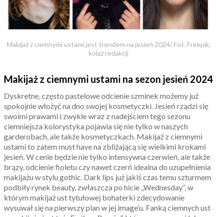
Makijaż z ciemnymi ustami jest trendem na jesień 2024/ Fot. Freepik,
kolaż redakcji
Makijaż z ciemnymi ustami na sezon jesień 2024
Dyskretne, często pastelowe odcienie szminek możemy już
spokojnie włożyć na dno swojej kosmetyczki. Jesień rządzi się
swoimi prawami i zwykle wraz z nadejściem tego sezonu
ciemniejsza kolorystyka pojawia się nie tylko w naszych
garderobach, ale także kosmetyczkach. Makijaż z ciemnymi
ustami to zatem must have na zbliżającą się wielkimi krokami
jesień. W cenie będzie nie tylko intensywna czerwień, ale także
brązy, odcienie fioletu czy nawet czerń idealna do uzupełnienia
makijażu w stylu gothic. Dark lips już jakiś czas temu szturmem
podbiły rynek beauty, zwłaszcza po hicie „Wednesday”, w
którym makijaż ust tytułowej bohaterki zdecydowanie
wysuwał się na pierwszy plan w jej image’u. Fanką ciemnych ust