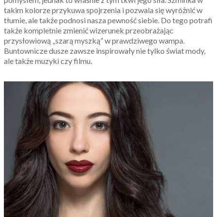
takim kolorze przykuwa spojrzenia i pozwala się wyróżnić w
tłumie, ale także podnosi nasza pewność siebie. Do tego potrafi
także kompletnie zmienić wizerunek przeobrażając
przysłowiową „szarą myszką” w prawdziwego wampa.
Buntownicze dusze zawsze inspirowały nie tylko świat mody,
ale także muzyki czy filmu.