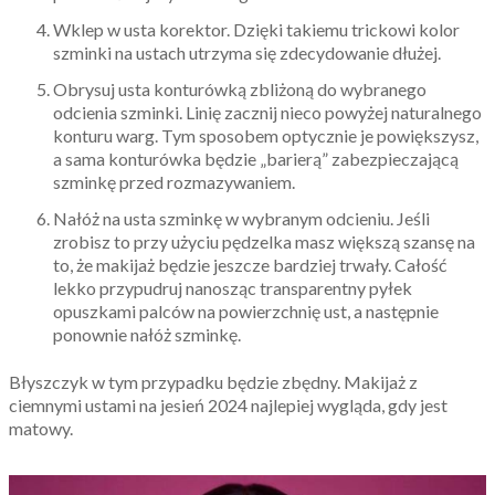
Wklep w usta korektor. Dzięki takiemu trickowi kolor
szminki na ustach utrzyma się zdecydowanie dłużej.
Obrysuj usta konturówką zbliżoną do wybranego
odcienia szminki. Linię zacznij nieco powyżej naturalnego
konturu warg. Tym sposobem optycznie je powiększysz,
a sama konturówka będzie „barierą” zabezpieczającą
szminkę przed rozmazywaniem.
Nałóż na usta szminkę w wybranym odcieniu. Jeśli
zrobisz to przy użyciu pędzelka masz większą szansę na
to, że makijaż będzie jeszcze bardziej trwały. Całość
lekko przypudruj nanosząc transparentny pyłek
opuszkami palców na powierzchnię ust, a następnie
ponownie nałóż szminkę.
Błyszczyk w tym przypadku będzie zbędny. Makijaż z
ciemnymi ustami na jesień 2024 najlepiej wygląda, gdy jest
matowy.