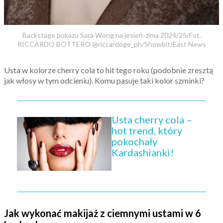
Backstage pokazu Sara Wong na jesień-zima 2024/25/Fot.
RICCARDO BOTTERO @riccardoge_ph/Showbit/East News
Usta w kolorze cherry cola to hit tego roku (podobnie zresztą
jak włosy w tym odcieniu). Komu pasuje taki kolor szminki?
Usta cherry cola –
hot trend, który
pokochały
Kardashianki!
Jak wykonać makijaż z ciemnymi ustami w 6