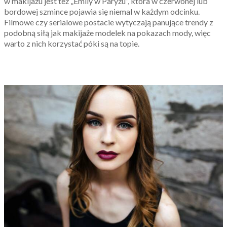
w makijażu jest też „Emily w Paryżu”, która w czerwonej lub
bordowej szmince pojawia się niemal w każdym odcinku.
Filmowe czy serialowe postacie wytyczają panujące trendy z
podobną siłą jak makijaże modelek na pokazach mody, więc
warto z nich korzystać póki są na topie.