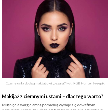
Czarne usta dodają makijażowi „pazura”/ Fot. RGB Hunter, Freepik
Makijaż z ciemnymi ustami – dlaczego warto?
Muśnięcie warg ciemną pomadką wydaje się odważnym
pomysłem, jednak to właśnie z tym tkwi jego siła. Szminka w