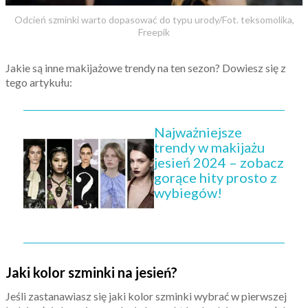
Odcień szminki warto dopasować do typu urody/Fot. teksomolika,
Freepik
Jakie są inne makijażowe trendy na ten sezon? Dowiesz się z
tego artykułu:
Najważniejsze
trendy w makijażu
jesień 2024 – zobacz
gorące hity prosto z
wybiegów!
Jaki kolor szminki na jesień?
Jeśli zastanawiasz się jaki kolor szminki wybrać w pierwszej