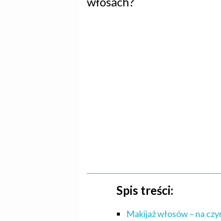
włosach?
Spis treści:
Makijaż włosów – na czy