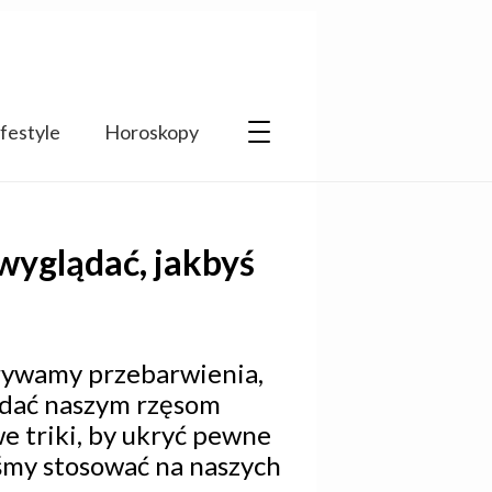
ifestyle
Horoskopy
 wyglądać, jakbyś
rywamy przebarwienia,
adać naszym rzęsom
e triki, by ukryć pewne
byśmy stosować na naszych