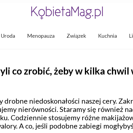
Uroda
Menopauza
Związek
Kuchnia
L
li co zrobić, żeby w kilka chwil
 drobne niedoskonałości naszej cery. Zak
ujemy nierówności. Staramy się również n
sku. Codziennie stosujemy różne makijażow
 walory. A co, jeśli podobne zabiegi mogły