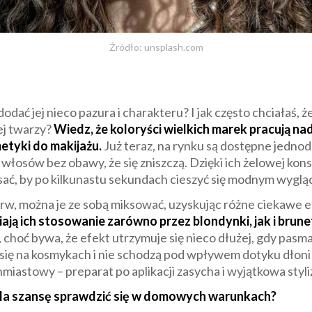
Źródło: unsplash.com
, dodać jej nieco pazura i charakteru? I jak często chciałaś,
ej twarzy?
Wiedz, że koloryści wielkich marek pracują na
etyki do makijażu.
Już teraz, na rynku są dostępne jednod
r włosów bez obawy, że się zniszczą. Dzięki ich żelowej kon
ać, by po kilkunastu sekundach cieszyć się modnym wygl
rw, można je ze sobą miksować, uzyskując różne ciekawe e
ją ich stosowanie zarówno przez blondynki, jak i brunet
hoć bywa, że efekt utrzymuje się nieco dłużej, gdy pasma
 się na kosmykach i nie schodzą pod wpływem dotyku dłoni 
hmiastowy – preparat po aplikacji zasycha i wyjątkowa styl
 Ma szansę sprawdzić się w domowych warunkach?