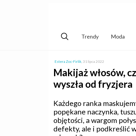
Trendy
Moda
Estera Zoc-Firlik
,
31 lipca 2022
Makijaż włosów, czy
wyszła od fryzjera
Każdego ranka maskujemy
popękane naczynka, tusz
objętości, a wargom poły
defekty, ale i podkreślić