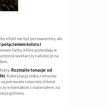
 żeby efekt nie był permanentny, ale
d połączeniem koloru i
niowe farby, które pozwalają w
systencji wystarczy nałożyć je na
ądem.
fekty.
Rozmaite tonacje: od
ki.
Koloryzacja znika z włosów
 są porowate i mocniej chłoną
czy w kontakcie z materiałem, na
izacja gotowa.