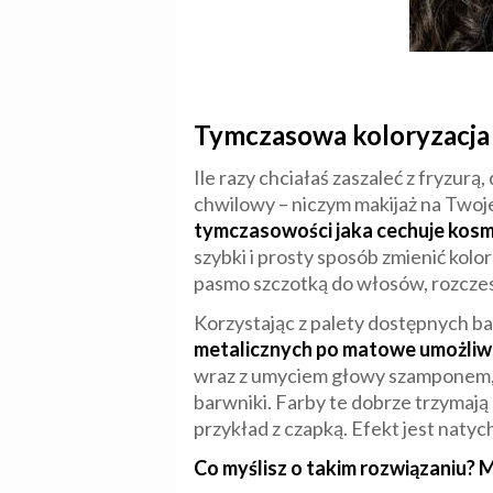
Tymczasowa koloryzacja
Ile razy chciałaś zaszaleć z fryzurą
chwilowy – niczym makijaż na Twoj
tymczasowości jaka cechuje kosm
szybki i prosty sposób zmienić kolo
pasmo szczotką do włosów, rozczes
Korzystając z palety dostępnych ba
metalicznych po matowe umożliwia
wraz z umyciem głowy szamponem, c
barwniki. Farby te dobrze trzymają
przykład z czapką. Efekt jest natyc
Co myślisz o takim rozwiązaniu?