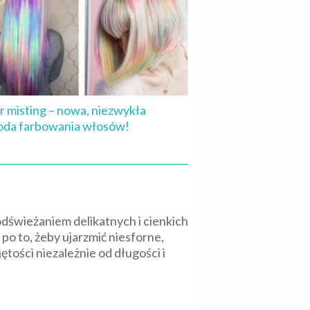
r misting – nowa, niezwykła
oda farbowania włosów!
dświeżaniem delikatnych i cienkich
 to, żeby ujarzmić niesforne,
ętości niezależnie od długości i