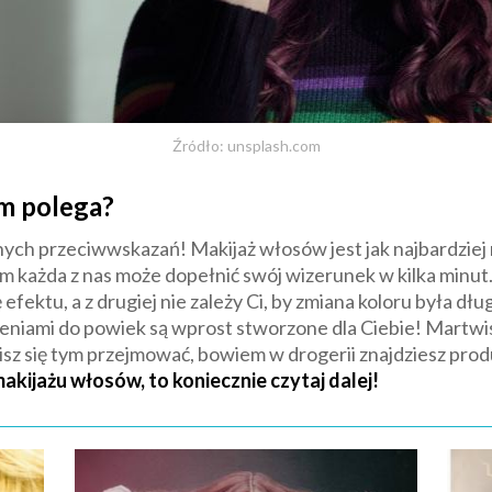
Źródło: unsplash.com
m polega?
dnych przeciwwskazań! Makijaż włosów jest jak najbardziej
nim każda z nas może dopełnić swój wizerunek w kilka minu
się efektu, a z drugiej nie zależy Ci, by zmiana koloru była d
ieniami do powiek są wprost stworzone dla Ciebie! Martwis
sz się tym przejmować, bowiem w drogerii znajdziesz produk
akijażu włosów, to koniecznie czytaj dalej!