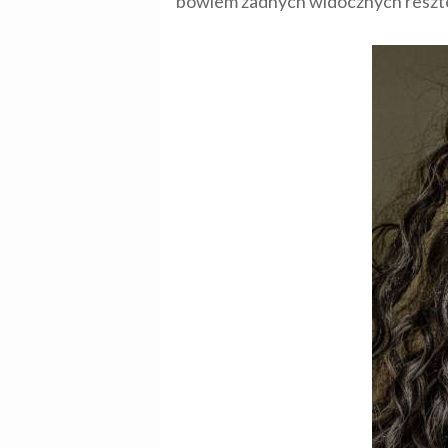
bowiem żadnych widocznych reszte