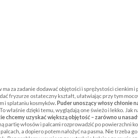
ma za zadanie dodawać objętości i sprężystości cienkim 
ać fryzurze ostateczny kształt, ułatwiając przy tym moco
sm i splataniu kosmyków
. Puder unoszący włosy chłonie n
 To właśnie dzięki temu, wyglądają one świeżo i lekko. Jak
ie chcemy uzyskać większą objętość – zarówno u nasady 
ą partię włosów i palcami rozprowadzić po powierzchni 
 palcach, a dopiero potem nałożyć na pasma. Nie trzeba g