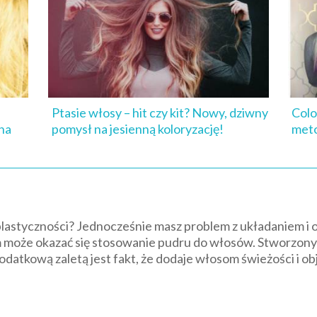
Ptasie włosy – hit czy kit? Nowy, dziwny
Colo
 na
pomysł na jesienną koloryzację!
met
lastyczności? Jednocześnie masz problem z układaniem i o
oże okazać się stosowanie pudru do włosów. Stworzony po
odatkową zaletą jest fakt, że dodaje włosom świeżości i obj