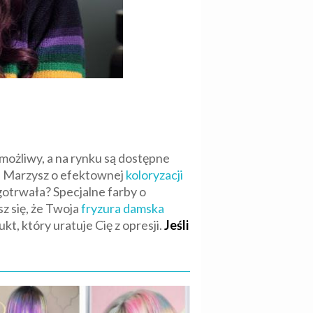
 możliwy, a na rynku są dostępne
t. Marzysz o efektownej
koloryzacji
ługotrwała? Specjalne farby o
z się, że Twoja
fryzura damska
t, który uratuje Cię z opresji.
Jeśli