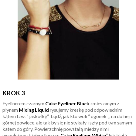
KROK 3
Eyelinerem czarnym
Cake Eyeliner Black
zmieszanym z
płynem
Mixing Liquid
rysujemy kreskę pod odpowiednim
kątem tzw. ” jaskółkę” bądź, jak kto woli ” ogonek „, na dolnej i
górnej powiece, ale tak by się nie stykały i szły pod tym samym
katem do góry. Powierzchnię powstałą miedzy nimi
wypełniamy białym linerem
Cake Eyeliner White
” lub białą