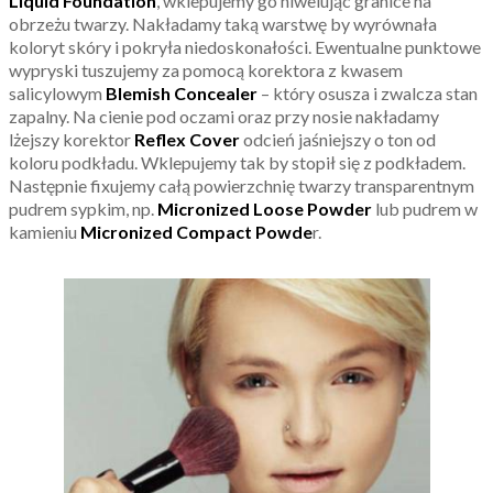
Liquid Foundation
, wklepujemy go niwelując granice na
obrzeżu twarzy. Nakładamy taką warstwę by wyrównała
koloryt skóry i pokryła niedoskonałości. Ewentualne punktowe
wypryski tuszujemy za pomocą korektora z kwasem
salicylowym
Blemish Concealer
– który osusza i zwalcza stan
zapalny. Na cienie pod oczami oraz przy nosie nakładamy
lżejszy korektor
Reflex Cover
odcień jaśniejszy o ton od
koloru podkładu. Wklepujemy tak by stopił się z podkładem.
Następnie fixujemy całą powierzchnię twarzy transparentnym
pudrem sypkim, np.
Micronized Loose Powder
lub pudrem w
kamieniu
Micronized Compact Powde
r.