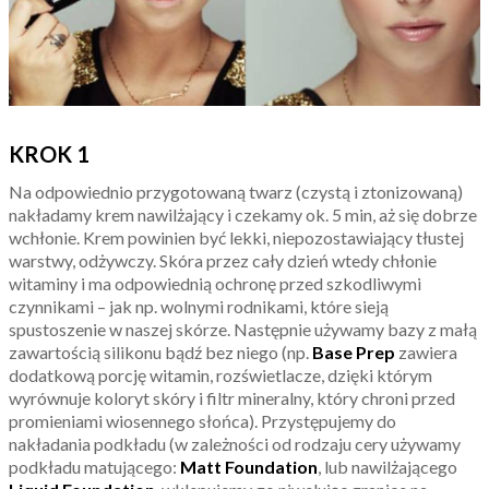
KROK 1
Na odpowiednio przygotowaną twarz (czystą i ztonizowaną)
nakładamy krem nawilżający i czekamy ok. 5 min, aż się dobrze
wchłonie. Krem powinien być lekki, niepozostawiający tłustej
warstwy, odżywczy. Skóra przez cały dzień wtedy chłonie
witaminy i ma odpowiednią ochronę przed szkodliwymi
czynnikami – jak np. wolnymi rodnikami, które sieją
spustoszenie w naszej skórze. Następnie używamy bazy z małą
zawartością silikonu bądź bez niego (np.
Base Prep
zawiera
dodatkową porcję witamin, rozświetlacze, dzięki którym
wyrównuje koloryt skóry i filtr mineralny, który chroni przed
promieniami wiosennego słońca). Przystępujemy do
nakładania podkładu (w zależności od rodzaju cery używamy
podkładu matującego:
Matt Foundation
, lub nawilżającego