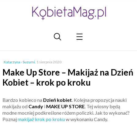
Katarzyna - Suzumi
,
1 sierpnia 2020
Make Up Store – Makijaż na Dzień
Kobiet – krok po kroku
Bardzo kobieco na
Dzień kobiet
. Kolejna propozycja nauki
makijażu od
Candy
i
MAKE UP STORE
. Tej wiosny będą
modne mocniej podkreślone różem policzki. Jak to wykonać?
Poznaj
makijaż krok po kroku
w wykonaniu Candy.