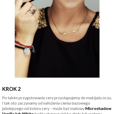
KROK 2
Po takim przygotowaniu cery przystępujemy do makijażu oczu.
I tak oto zaczynamy od nałożenia cienia bazowego
jaśniejszego od koloru cery – może być matowy
Microshadow
Vanilla lub White
bądź satynowy lekko złoty lub srebrny