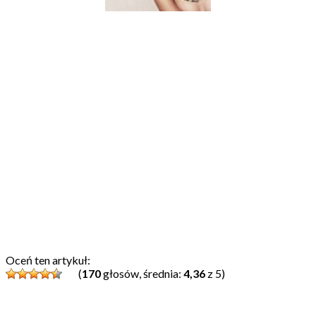
Oceń ten artykuł:
(
170
głosów, średnia:
4,36
z 5)