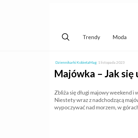
Trendy
Moda
Dziennikarki KobietaMag
,
1 listopada 2023
Majówka – Jak się 
Zbliża się długi majowy weekend i
Niestety wraz z nadchodzącą majó
wypoczywać nad morzem, w górach c