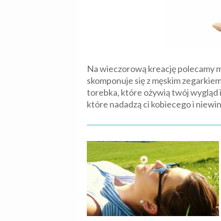
Na wieczorową kreację polecamy mo
skomponuje się z męskim zegarkiem 
torebka, które ożywią twój wygląd 
które nadadzą ci kobiecego i niew