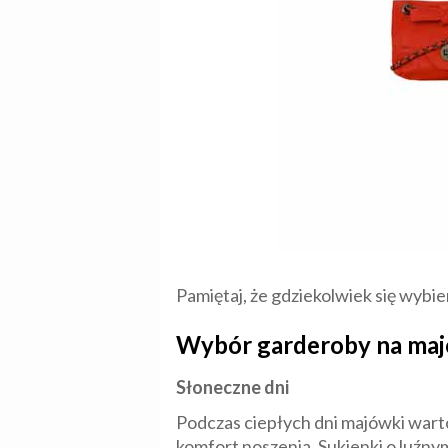
Pamiętaj, że gdziekolwiek się wybi
Wybór garderoby na majó
Słoneczne dni
Podczas ciepłych dni majówki warto
komfort noszenia. Sukienki o luźny