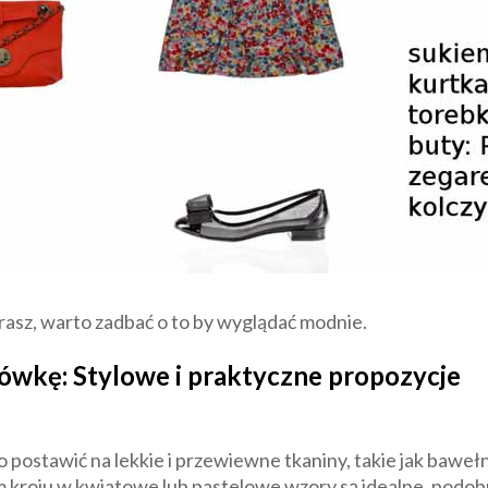
erasz, warto zadbać o to by wyglądać modnie.
wkę: Stylowe i praktyczne propozycje
 postawić na lekkie i przewiewne tkaniny, takie jak bawełn
m kroju w kwiatowe lub pastelowe wzory są idealne, podobn