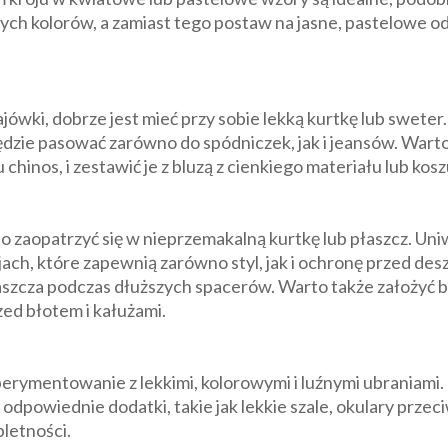
h kolorów, a zamiast tego postaw na jasne, pastelowe odc
ówki, dobrze jest mieć przy sobie lekką kurtkę lub swete
będzie pasować zarówno do spódniczek, jak i jeansów. War
 chinos, i zestawić je z bluzą z cienkiego materiału lub kosz
o zaopatrzyć się w nieprzemakalną kurtkę lub płaszcz. Un
ch, które zapewnią zarówno styl, jak i ochronę przed 
szcza podczas dłuższych spacerów. Warto także założyć bu
zed błotem i kałużami.
rymentowanie z lekkimi, kolorowymi i luźnymi ubraniami. 
 odpowiednie dodatki, takie jak lekkie szale, okulary prze
pletności.