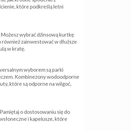
ienie, które podkreślą letni
r. Możesz wybrać dżinsową kurtkę
to również zainwestować w dłuższe
ulą w kratę.
iwersalnym wyborem są parki
deszczem. Kombinezony wodoodporne
ty, które są odporne na wilgoć,
Pamiętaj o dostosowaniu się do
ciwsłoneczne i kapelusze, które