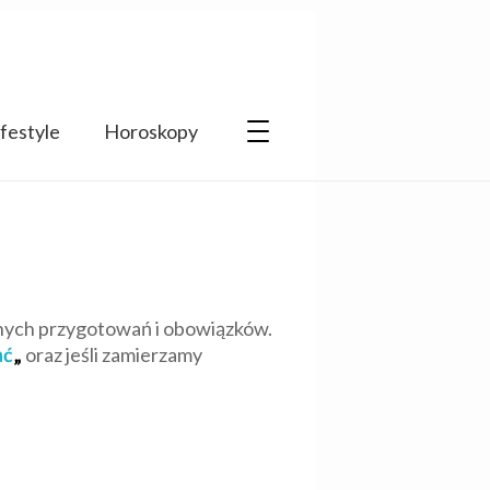
ifestyle
Horoskopy
znych przygotowań i obowiązków.
ać
„
oraz jeśli zamierzamy