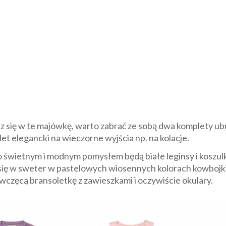
sz się w te majówkę, warto zabrać ze sobą dwa komplety 
et elegancki na wieczorne wyjścia np. na kolacje.
to świetnym i modnym pomysłem będą białe leginsy i koszul
 się w sweter w pastelowych wiosennych kolorach kowbojk
ewczęcą bransoletkę z zawieszkami i oczywiście okulary.