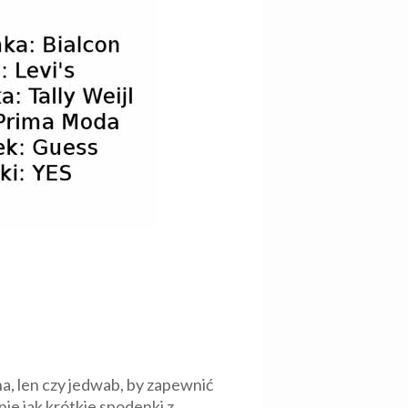
a, len czy jedwab, by zapewnić
ie jak krótkie spodenki z